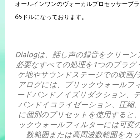
オールインワンのヴォーカルプロセッサープラグイン、
65ドルになっております。
Dialogは、話し声の録音をクリ
必要なすべての処理を1つのプラグ
ケ地やサウンドステージでの映画/
アログには、ブリックウォールフ
ードバンドノイズリダクション、デ
バンドイコライゼーション、圧縮
に個別のプリセットを使用すると
ックウォールフィルターには可変
数範囲または高周波数範囲をカ