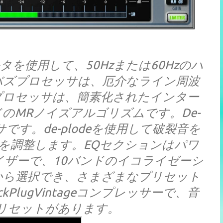
を使用して、50Hzまたは60Hzのハ
バズプロセッサは、厄介なライン周波
プロセッサは、簡素化されたインター
のMRノイズアルゴリズムです。De-
ッサです。de-plodeを使用して破裂音を
の量を調整します。EQセクションはパワ
コライザーで、10バンドのイコライゼーシ
から選択でき、さまざまなプリセット
PlugVintageコンプレッサーで、音
リセットがあります。