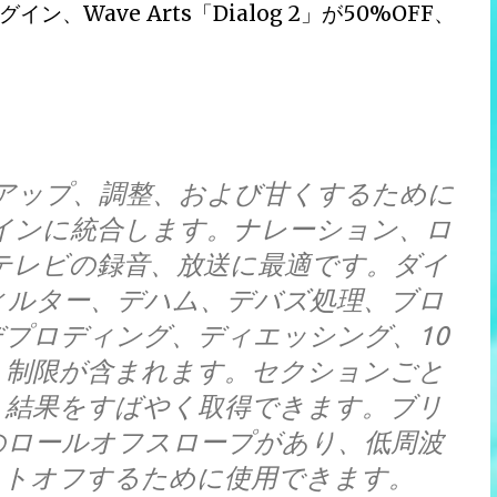
Wave Arts「Dialog 2」が50%OFF、
ーンアップ、調整、および甘くするために
インに統合します。ナレーション、ロ
テレビの録音、放送に最適です。ダイ
ィルター、デハム、デバズ処理、ブロ
プロディング、ディエッシング、10
、制限が含まれます。セクションごと
、結果をすばやく取得できます。ブリ
のロールオフスロープがあり、低周波
ットオフするために使用できます。