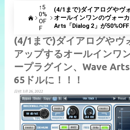
↑5
(4/1まで)ダイアログや
0%
オールインワンのヴォーカ
OF
Arts「Dialog 2」が50%
F
(4/1まで)ダイアログや
アップするオールインワ
ープラグイン、Wave Arts「
65ドルに！！！
日付:
3月 26, 2022