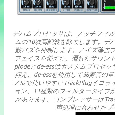
デハムプロセッサは、ノッチフィルタ
ムの10次高調波を除去します。デ
数バズを抑制します。ノイズ除去
フェイスを備えた、優れたサウンド
plodeとde-essはカスタムプロセ
抑え、de-essを使用して歯擦音
フルで使いやすいTrackPlugイ
ョン、11種類のフィルタータイプ
があります。コンプレッサーはTrack
声処理に合わせたプ