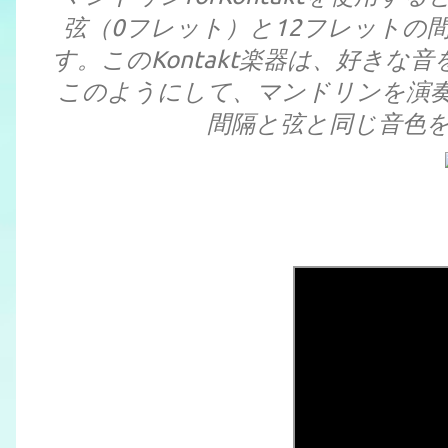
弦（0フレット）と12フレットの
す。このKontakt楽器は、好き
このようにして、マンドリンを演
間隔と弦と同じ音色