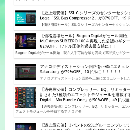
【史上最安値】SSL G シリーズのセンターセクション
Logic「SSL Bus Compressor 2」が87%O
【価格崩壊セール】SSL G シリーズのセンターセクションバスコンプ
【価格崩壊セール】Bogren Digitalがセー
MLC Amps SUBZERO 100を再現した公認のギ
82%OFF、17ドル圧倒的過去最安値に！！！
Bogren Digitalがセール開始、現在入手可能な最も高級で高品質なギター ア
アナログディストーション回路を正確にエミュレートしたサチ
Saturator」が79%OFF、10ドルに！！！！！
アナログディストーション回路を正確にエミュレートしたサチュレーションプ
【過去最安値】コンプレッサー、EQ、リミッタ
計された7種類のエフェクトモジュールを搭載する
Digital「Mix Bundle One」が50%OFF、4
【過去最安値】コンプレッサー、EQ、リミッター、エン
フェクトモジュールを搭載するアナログモ
【過去最安値】 3バンドのSSLグルーコンプレ