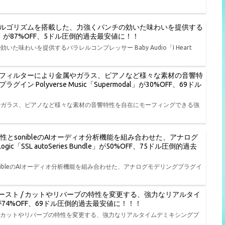
ルゴリズムを搭載した、力強くパンチの効いた味わいを提供する
t NY」が87%OFF、5ドル圧倒的過去最安値に！！
わいを提供するパラレルコンプレッサー Baby Audio「I Heart
フィルターにより金属やガラス、ピアノなど様々な素材の音響特
olyverse Music「Supermodal」が30%OFF、69ドル
やガラス、ピアノなど様々な素材の音響特性を自在にモーフィングできる強
特性とsonibleのAIオーディオ分析機能を組み合わせた、アナログ
ic「SSL autoSeries Bundle」が50%OFF、75ドル圧倒的過去
onibleのAIオーディオ分析機能を組み合わせた、アナログモデリングプラグイ
ースト / カットやリバーブの特性を変更する、強力なリアルタイ
L」が74%OFF、69ドル圧倒的過去最安値に！！！
/ カットやリバーブの特性を変更する、強力なリアルタイムデミキシングプ