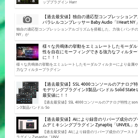
ッププラグイン Harr
【過去最安値】独自の適応型コンプレッションア
パラレルコンプレッサー Baby Audio「I Hear
独自の適応型コンプレッションアルゴリズムを搭載した、力強くパンチの効いた味
NY」が
様々な共鳴体の挙動をエミュレートしたモーダル
性を自在にモーフィングできる強力なフィルタープラグイン P
に！！！
様々な共鳴体の挙動をエミュレートしたモーダルフィルターにより金属
力なフィルタープラグイン
【過去最安値】SSL 4000コンソールのアナログ
モデリングプラグイン3製品バンドル Solid State Log
最安値に！！
【過去最安値】SSL 4000コンソールのアナログ特性とs
ン3製品バンドル So
【過去最安値】AIにより録音のリバーブ成分のブ
ムデミキシングプラグイン Zynaptiq「UNVEI
【過去最安値】AIにより録音のリバーブ成分のブースト 
ラグイン Zynaptiq「UNV