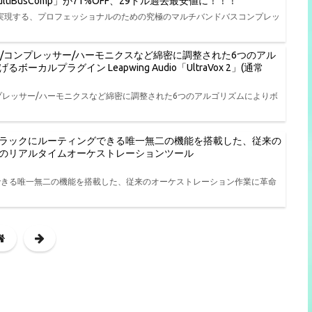
3 MultiBusComp」が71%OFF、29ドル過去最安値に！！！
ンを実現する、プロフェッショナルのための究極のマルチバンドバスコンプレッ
ッサー/コンプレッサー/ハーモニクスなど綿密に調整された6つのアル
プラグイン Leapwing Audio「UltraVox 2」(通常
/コンプレッサー/ハーモニクスなど綿密に調整された6つのアルゴリズムによりボ
ラックにルーティングできる唯一無二の機能を搭載した、従来の
のリアルタイムオーケストレーションツール
できる唯一無二の機能を搭載した、従来のオーケストレーション作業に革命