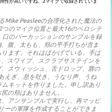
用性が高いですね。2マイクで収録されていま
であるMike Peasleeの合理化された魔法の
2つのマイク位置と最大16のベロシテ
手、口のパーカッションのサンプルを録
胸、腹、太もも、頬の平手打ちが含ま
あります。それはばかげている。手は
チ、スワイプ、スクラブサステインを
プ、スウィッシュ、舌ドロップ、唇の
あえぎ、息を吐き、うなり声、うね
ラムキットを作りました。申し訳あり
お尻の頬はありません。
は、アンサンブルで実行し、再マッピ
リーの軍隊を作成することができま