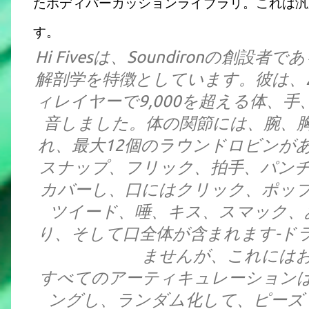
たボディパーカッションライブラリ。これは汎
す。
Hi Fivesは、Soundironの創設者
解剖学を特徴としています。彼は、
ィレイヤーで9,000を超える体、
音しました。体の関節には、腕、
れ、最大12個のラウンドロビンが
スナップ、フリック、拍手、パン
カバーし、口にはクリック、ポッ
ツイード、唾、キス、スマック、
り、そして口全体が含まれます-ド
ませんが、これには
すべてのアーティキュレーション
ングし、ランダム化して、ピーズ