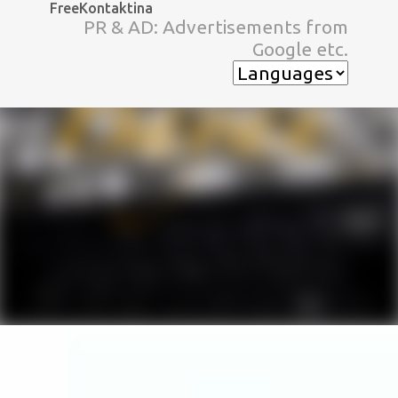
FreeKontaktina
スキップしてメイン コンテンツに移動
PR & AD: Advertisements from
Google etc.