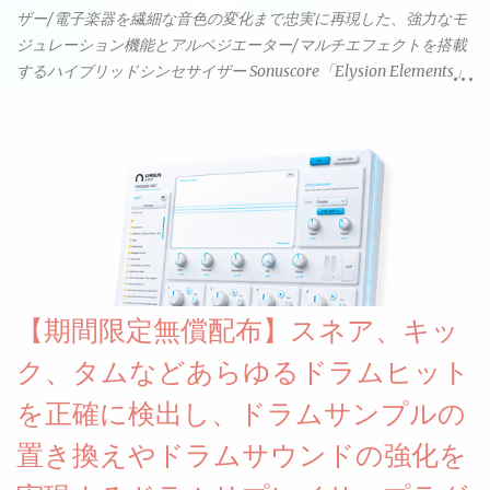
ザー/電子楽器を繊細な音色の変化まで忠実に再現した、強力なモ
ジュレーション機能とアルペジエーター/マルチエフェクトを搭載
するハイブリッドシンセサイザー Sonuscore「Elysion Elements」
リリース & 無料配布中。Elysion 2からライブラリを抜粋した製品
です。パフォーマンス機能とエディット機能以外全ての機能が使
えるようになっています。総容量も7GBを超えます。複数の設定に
より音色が作りこまれているため、あらかじめアルペジオがプロ
グラムされているプリセットも多いですが、アルペジオを切るこ
とももちろんできます。 ほとんどのシンセライブラリは、音を一
度サンプリングしてベロシティで音量を調整します。 しかし、
ELYSIONは違います。ビンテージシンセを含む様々な音源から、
複数のベロシティレイヤーにわたって録音し、各レイヤーを整形
【期間限定無償配布】スネア、キッ
することで、弱く演奏した場合と強く演奏した場合で、全く異な
る音色が得られます。単に音量を変えただけの同じ音ではありま
ク、タムなどあらゆるドラムヒット
せん。
を正確に検出し、ドラムサンプルの
置き換えやドラムサウンドの強化を