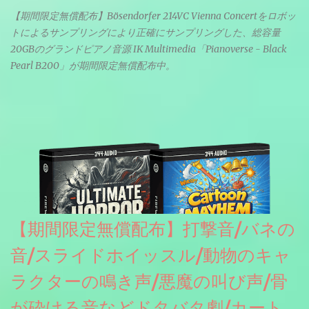
【期間限定無償配布】Bösendorfer 214VC Vienna Concertをロボッ
トによるサンプリングにより正確にサンプリングした、総容量
20GBのグランドピアノ音源 IK Multimedia「Pianoverse - Black
Pearl B200」が期間限定無償配布中。
【期間限定無償配布】打撃音/バネの
音/スライドホイッスル/動物のキャ
ラクターの鳴き声/悪魔の叫び声/骨
が砕ける音などドタバタ劇/カート