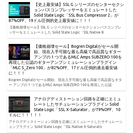
【史上最安値】SSL G シリーズのセンターセクシ
ョンバスコンプレッサーをエミュレートした
Solid State Logic「SSL Bus Compressor 2」が
87%OFF、19ドル圧倒的史上最安値に！！！
【価格崩壊セール】SSL G シリーズのセンターセクションバスコンプレ
ッサーをエミュレートした Solid State Logic「SSL Native B
【価格崩壊セール】Bogren Digitalがセール開
始、現在入手可能な最も高級で高品質なギター
アンプの 1 つであるMLC Amps SUBZERO 100を
再現した公認のギターアンプシミュレーションプラグイン
「MLC S_Zero 100」が82%OFF、17ドル圧倒的過去最安値
に！！！
Bogren Digitalがセール開始、現在入手可能な最も高級で高品質なギタ
ー アンプの 1 つであるMLC Amps SUBZERO 100を再現した公認
アナログディストーション回路を正確にエミュ
レートしたサチュレーションプラグイン Solid
State Logic「SSL X-Saturator」が79%OFF、10
ドルに！！！！！
アナログディストーション回路を正確にエミュレートしたサチュレーシ
ョンプラグイン Solid State Logic「SSL Native X-Saturato