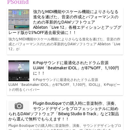
PSound
強力なMIDI機能やスケール機能によりさらなる
進化を遂げた、音楽の作成とパフォーマンスの
ための革新的なDAWソフトウェア
Ableton「Live 12」各種エディションとアップグ
レード版が25%OFF過去最安値に！！
強力なMIDI機能やスケール機能によりさらなる進化を遂げた、音楽の作
成とパフォーマンスのための革新的なDAWソフトウェア Ableton「Live
12」が
K-Popサウンドに最適化されたドラム音源
UJAM「Beatmaker IDOL」が87%OFF、1,100円
に！！
K-Popサウンドに最適化されたドラム音源
UJAM「Beatmaker IDOL」が87%OFF、1,100円。IDOLは、K-Popビー
トの明るくハイパー
Plugin Boutiqueでの購入時に音楽制作、演奏、
サウンドデザインをプロフェッショナルに始め
られるDAWソフトウェア「Bitwig Studio 8-Track」など2製品
から選んで無料でもらえます！！
Plugin Boutiqueでの購入時に音楽制作、演奏、サウンドデザインをプロ