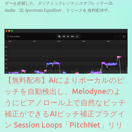
ザーを搭載した、ダイナミックレゾナンスサプレッサー ZL
Audio「ZL Spectrum Equalizer」リリース & 無料配布中。
【無料配布】AIによりボーカルのピ
ッチを自動検出し、Melodyneのよ
うにピアノロール上で自然なピッチ
補正ができるAIピッチ補正プラグイ
ン Session Loops「PitchNet」リリ