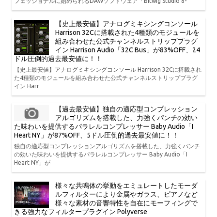
フェッショナルに始められるDAWソフトウェア「Bitwig Studio 8-
【史上最安値】アナログミキシングコンソール
Harrison 32Cに搭載された4種類のモジュールを
組み合わせた公式チャンネルストリッププラグ
イン Harrison Audio「32C Bus」が83%OFF、24
ドル圧倒的過去最安値に！！
【史上最安値】アナログミキシングコンソール Harrison 32Cに搭載され
た4種類のモジュールを組み合わせた公式チャンネルストリッププラグ
イン Harr
【過去最安値】独自の適応型コンプレッション
アルゴリズムを搭載した、力強くパンチの効い
た味わいを提供するパラレルコンプレッサー Baby Audio「I
Heart NY」が87%OFF、5ドル圧倒的過去最安値に！！
独自の適応型コンプレッションアルゴリズムを搭載した、力強くパンチ
の効いた味わいを提供するパラレルコンプレッサー Baby Audio「I
Heart NY」が
様々な共鳴体の挙動をエミュレートしたモーダ
ルフィルターにより金属やガラス、ピアノなど
様々な素材の音響特性を自在にモーフィングで
きる強力なフィルタープラグイン Polyverse