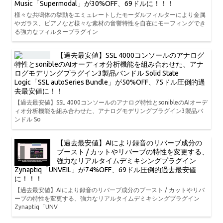
Music「Supermodal」が30%OFF、69ドルに！！！
様々な共鳴体の挙動をエミュレートしたモーダルフィルターにより金属
やガラス、ピアノなど様々な素材の音響特性を自在にモーフィングでき
る強力なフィルタープラグイン
【過去最安値】SSL 4000コンソールのアナログ
特性とsonibleのAIオーディオ分析機能を組み合わせた、アナ
ログモデリングプラグイン3製品バンドル Solid State
Logic「SSL autoSeries Bundle」が50%OFF、75ドル圧倒的過
去最安値に！！
【過去最安値】SSL 4000コンソールのアナログ特性とsonibleのAIオーデ
ィオ分析機能を組み合わせた、アナログモデリングプラグイン3製品バ
ンドル So
【過去最安値】AIにより録音のリバーブ成分の
ブースト / カットやリバーブの特性を変更する、
強力なリアルタイムデミキシングプラグイン
Zynaptiq「UNVEIL」が74%OFF、69ドル圧倒的過去最安値
に！！！
【過去最安値】AIにより録音のリバーブ成分のブースト / カットやリバ
ーブの特性を変更する、強力なリアルタイムデミキシングプラグイン
Zynaptiq「UNV