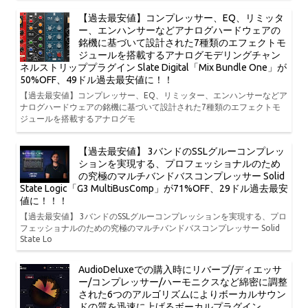
【過去最安値】コンプレッサー、EQ、リミッタ
ー、エンハンサーなどアナログハードウェアの
銘機に基づいて設計された7種類のエフェクトモ
ジュールを搭載するアナログモデリングチャン
ネルストリッププラグイン Slate Digital「Mix Bundle One」が
50%OFF、49ドル過去最安値に！！
【過去最安値】コンプレッサー、EQ、リミッター、エンハンサーなどア
ナログハードウェアの銘機に基づいて設計された7種類のエフェクトモ
ジュールを搭載するアナログモ
【過去最安値】 3バンドのSSLグルーコンプレッ
ションを実現する、プロフェッショナルのため
の究極のマルチバンドバスコンプレッサー Solid
State Logic「G3 MultiBusComp」が71%OFF、29ドル過去最安
値に！！！
【過去最安値】 3バンドのSSLグルーコンプレッションを実現する、プロ
フェッショナルのための究極のマルチバンドバスコンプレッサー Solid
State Lo
AudioDeluxeでの購入時にリバーブ/ディエッサ
ー/コンプレッサー/ハーモニクスなど綿密に調整
された6つのアルゴリズムによりボーカルサウン
ドの質を迅速に上げるボーカルプラグイン