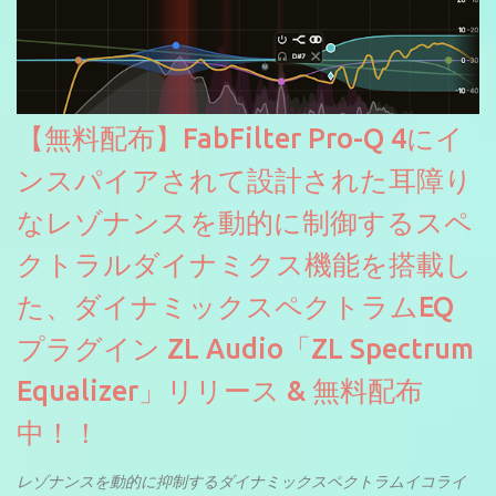
【無料配布】FabFilter Pro-Q 4にイ
ンスパイアされて設計された耳障り
なレゾナンスを動的に制御するスペ
クトラルダイナミクス機能を搭載し
た、ダイナミックスペクトラムEQ
プラグイン ZL Audio「ZL Spectrum
Equalizer」リリース & 無料配布
中！！
レゾナンスを動的に抑制するダイナミックスペクトラムイコライ