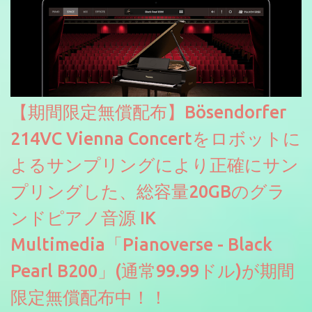
【期間限定無償配布】Bösendorfer
214VC Vienna Concertをロボットに
よるサンプリングにより正確にサン
プリングした、総容量20GBのグラ
ンドピアノ音源 IK
Multimedia「Pianoverse - Black
Pearl B200」(通常99.99ドル)が期間
限定無償配布中！！