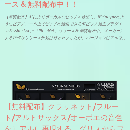
ース & 無料配布中！！
【無料配布】AIによりボーカルのピッチを検出し、Melodyneのよ
うにピアノロール上でピッチの編集できるAIピッチ補正プラグイ
ン Session Loops「PitchNet」リリース & 無料配布中。メーカーに
よる正式なリリース告知は行われましたが、バージョンはアルフ
ァと記載されているようなので今後アップデートで細かいバグな
どが修正されていくのだと思われます。筆者もざっくりと確認し
たところ動作は問題なさそうです。KVR Developer Challenge
2026に出品されている製品になります。国内代理店でも取り扱い
のあるDrumNetのメーカーです。調べたところによるとオープン
ソースを元に設計・改良した製品のようです。
【無料配布】クラリネット/フルー
ト/アルトサックス/オーボエの音色
をリアルに再現する、グリスからフ