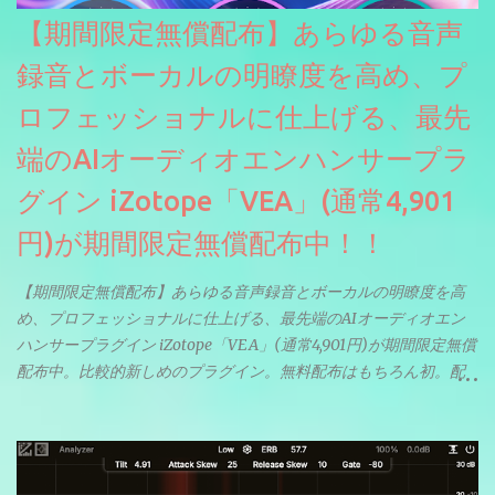
【期間限定無償配布】あらゆる音声
録音とボーカルの明瞭度を高め、プ
ロフェッショナルに仕上げる、最先
端のAIオーディオエンハンサープラ
グイン iZotope「VEA」(通常4,901
円)が期間限定無償配布中！！
【期間限定無償配布】あらゆる音声録音とボーカルの明瞭度を高
め、プロフェッショナルに仕上げる、最先端のAIオーディオエン
ハンサープラグイン iZotope「VEA」(通常4,901円)が期間限定無償
配布中。比較的新しめのプラグイン。無料配布はもちろん初。配
信やナレーションにもぴったり。ボーカルミックスやVTuberさん
にも。