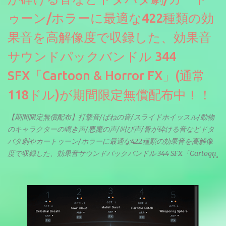
ゥーン/ホラーに最適な422種類の効
果音を高解像度で収録した、効果音
サウンドパックバンドル 344
SFX「Cartoon & Horror FX」(通常
118ドル)が期間限定無償配布中！！
【期間限定無償配布】打撃音/ばねの音/スライドホイッスル/動物
のキャラクターの鳴き声/悪魔の声/叫び声/骨が砕ける音などドタ
バタ劇やカートゥーン/ホラーに最適な422種類の効果音を高解像
度で収録した、効果音サウンドパックバンドル 344 SFX「Cartoon
& Horror FX」(通常118ドル)が期間限定無償配布中。サンプリン
グレート等もしっかりと業界水準を満たしております。