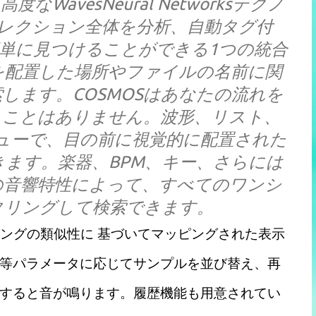
avesNeural Networksテクノ
レクション全体を分析、自動タグ付
単に見つけることができる1つの統合
を配置した場所やファイルの名前に関
索します。COSMOSはあなたの流れを
うことはありません。波形、リスト、
ューで、目の前に視覚的に配置された
ます。楽器、BPM、キー、さらには
の音響特性によって、すべてのワンシ
タリングして検索できます。
リングの類似性に 基づいてマッピングされた表示
等パラメータに応じてサンプルを並び替え、再
すると音が鳴ります。履歴機能も用意されてい