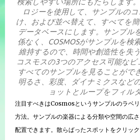
検索しやすい場所にもたらします。高度なW
ロジーを使用して、サンプルのコ
け、および並べ替えて、すべてを簡
データベースにします。サンプル
係なく、COSMOSがサンプルを検
維持するので、時間や創造性を失
コスモスの3つのアクセス可能なビ
すべてのサンプルを見ることができ
明るさ、彩度、ダイナミクスなど
ョットとループをフィル
注目すべきはCosmosというサンプルのラベ
方法。サンプルの楽器による分類や空間の広さ
配置できます。散らばったスポットをクリック