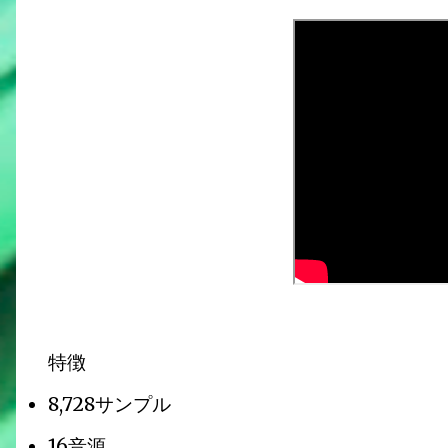
特徴
8,728サンプル
16音源