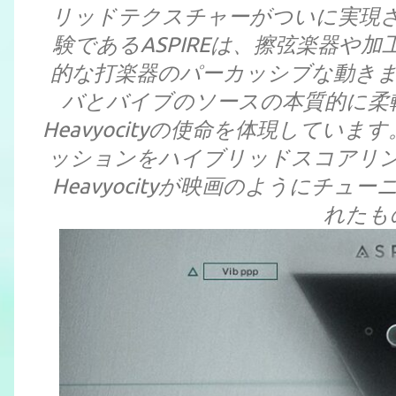
リッドテクスチャーがついに実現
験であるASPIREは、擦弦楽器や
的な打楽器のパーカッシブな動き
バとバイブのソースの本質的に柔軟
Heavyocityの使命を体現して
ッションをハイブリッドスコアリング
Heavyocityが映画のようにチ
れたも