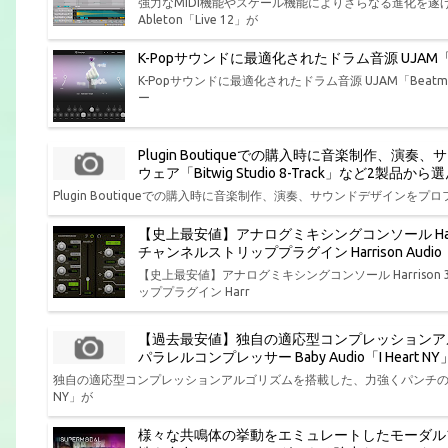
強力なMIDI機能やスケール機能によりさらなる進化を
Ableton「Live 12」が
K-Popサウンドに最適化されたドラム音源 UJAM「Bea
K-Popサウンドに最適化されたドラム音源 UJAM「Beatmak
ー
Plugin Boutiqueでの購入時に音楽制作
ウェア「Bitwig Studio 8-Track」など2製
Plugin Boutiqueでの購入時に音楽制作、演奏、サウンドデザインをプロフ
【史上最安値】アナログミキシングコンソール Har
チャンネルストリッププラグイン Harrison Aud
【史上最安値】アナログミキシングコンソール Harris
ッププラグイン Harr
【過去最安値】独自の適応型コンプレッションア
パラレルコンプレッサー Baby Audio「I Hear
独自の適応型コンプレッションアルゴリズムを搭載した、力強くパンチの効いた味
NY」が
様々な共鳴体の挙動をエミュレートしたモーダル