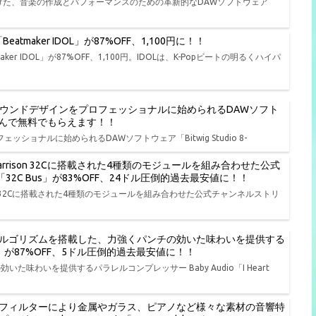
遂げた、音楽の作成とパフォーマンスのための革新的なDAWソフトウェア
tmaker IDOL」が87%OFF、1,100円に！！
er IDOL」が87%OFF、1,100円。IDOLは、K-Popビートの明るくハイパ
、演奏、サウンドデザインをプロフェッショナルに始められるDAWソフト
品から選んで無料でもらえます！！
ェッショナルに始められるDAWソフトウェア「Bitwig Studio 8-
rison 32Cに搭載された4種類のモジュールを組み合わせた公式
io「32C Bus」が83%OFF、24ドル圧倒的過去最安値に！！
on 32Cに搭載された4種類のモジュールを組み合わせた公式チャンネルストリ
ルゴリズムを搭載した、力強くパンチの効いた味わいを提供する
t NY」が87%OFF、5ドル圧倒的過去最安値に！！
わいを提供するパラレルコンプレッサー Baby Audio「I Heart
フィルターにより金属やガラス、ピアノなど様々な素材の音響特