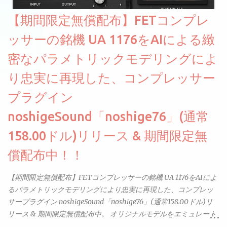
複数のベロシティレイヤーにわたって録音し、各レイヤーを整形
【期間限定無償配布】FETコンプレ
することで、弱く演奏した場合と強く演奏した場合で、全く異な
る音色が得られます。単に音量を変えただけの同じ音ではありま
ッサーの銘機 UA 1176をAIによる緻
せん。
密なパラメトリックモデリングによ
り忠実に再現した、コンプレッサー
プラグイン
noshigeSound「noshige76」(通常
158.00ドル)リリース & 期間限定無
償配布中！！
【期間限定無償配布】FETコンプレッサーの銘機 UA 1176をAIによ
るパラメトリックモデリングにより忠実に再現した、コンプレッ
サープラグイン noshigeSound「noshige76」(通常158.00ドル)リ
リース & 期間限定無償配布中。 オリジナルモデルをエミュレート
しているようです。