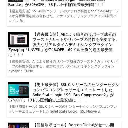
Bundle」が50%OFF、75ドル圧倒的過去最安値に！！
【過去最安値】SSL 4000コンソールのアナログ特性とsonibleのAIオーデ
ィオ分析機能を組み合わせた、アナログモデリングプラグイン3製品バ
ンドル So
【過去最安値】AIにより録音のリバーブ成分の
ブースト / カットやリバーブの特性を変更する、
強力なリアルタイムデミキシングプラグイン
Zynaptiq「UNVEIL」が74%OFF、69ドル圧倒的過去最安値
に！！！
【過去最安値】AIにより録音のリバーブ成分のブースト / カットやリバ
ーブの特性を変更する、強力なリアルタイムデミキシングプラグイン
Zynaptiq「UNV
【史上最安値】SSL G シリーズのセンターセクシ
ョンバスコンプレッサーをエミュレートした
Solid State Logic「SSL Bus Compressor 2」が
87%OFF、19ドル圧倒的史上最安値に！！！
【価格崩壊セール】SSL G シリーズのセンターセクションバスコンプレ
ッサーをエミュレートした Solid State Logic「SSL Native B
【価格崩壊セール】Bogren Digitalがセール開