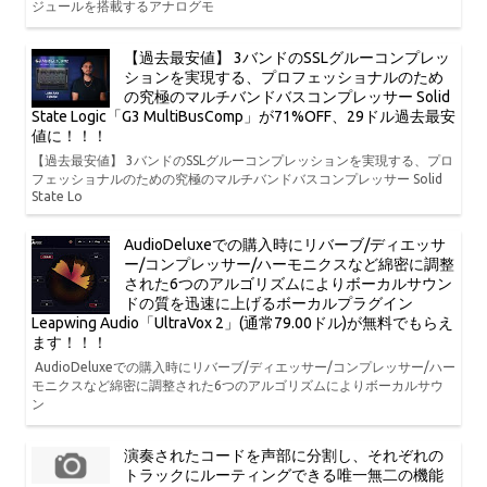
ジュールを搭載するアナログモ
【過去最安値】 3バンドのSSLグルーコンプレッ
ションを実現する、プロフェッショナルのため
の究極のマルチバンドバスコンプレッサー Solid
State Logic「G3 MultiBusComp」が71%OFF、29ドル過去最安
値に！！！
【過去最安値】 3バンドのSSLグルーコンプレッションを実現する、プロ
フェッショナルのための究極のマルチバンドバスコンプレッサー Solid
State Lo
AudioDeluxeでの購入時にリバーブ/ディエッサ
ー/コンプレッサー/ハーモニクスなど綿密に調整
された6つのアルゴリズムによりボーカルサウン
ドの質を迅速に上げるボーカルプラグイン
Leapwing Audio「UltraVox 2」(通常79.00ドル)が無料でもらえ
ます！！！
AudioDeluxeでの購入時にリバーブ/ディエッサー/コンプレッサー/ハー
モニクスなど綿密に調整された6つのアルゴリズムによりボーカルサウ
ン
演奏されたコードを声部に分割し、それぞれの
トラックにルーティングできる唯一無二の機能