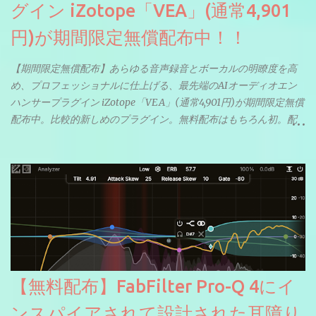
グイン iZotope「VEA」(通常4,901
円)が期間限定無償配布中！！
【期間限定無償配布】あらゆる音声録音とボーカルの明瞭度を高
め、プロフェッショナルに仕上げる、最先端のAIオーディオエン
ハンサープラグイン iZotope「VEA」(通常4,901円)が期間限定無償
配布中。比較的新しめのプラグイン。無料配布はもちろん初。配
信やナレーションにもぴったり。ボーカルミックスやVTuberさん
にも。
【無料配布】FabFilter Pro-Q 4にイ
ンスパイアされて設計された耳障り