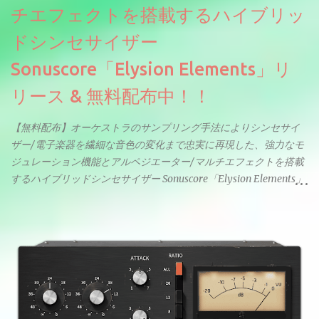
チエフェクトを搭載するハイブリッ
ドシンセサイザー
Sonuscore「Elysion Elements」リ
リース & 無料配布中！！
【無料配布】オーケストラのサンプリング手法によりシンセサイ
ザー/電子楽器を繊細な音色の変化まで忠実に再現した、強力なモ
ジュレーション機能とアルペジエーター/マルチエフェクトを搭載
するハイブリッドシンセサイザー Sonuscore「Elysion Elements」
リリース & 無料配布中。Elysion 2からライブラリを抜粋した製品
です。パフォーマンス機能とエディット機能以外全ての機能が使
えるようになっています。総容量も7GBを超えます。複数の設定に
より音色が作りこまれているため、あらかじめアルペジオがプロ
グラムされているプリセットも多いですが、アルペジオを切るこ
とももちろんできます。 ほとんどのシンセライブラリは、音を一
度サンプリングしてベロシティで音量を調整します。 しかし、
ELYSIONは違います。ビンテージシンセを含む様々な音源から、