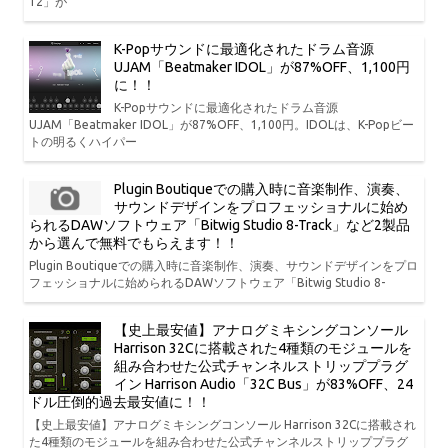
12」が
K-Popサウンドに最適化されたドラム音源
UJAM「Beatmaker IDOL」が87%OFF、1,100円
に！！
K-Popサウンドに最適化されたドラム音源
UJAM「Beatmaker IDOL」が87%OFF、1,100円。IDOLは、K-Popビー
トの明るくハイパー
Plugin Boutiqueでの購入時に音楽制作、演奏、
サウンドデザインをプロフェッショナルに始め
られるDAWソフトウェア「Bitwig Studio 8-Track」など2製品
から選んで無料でもらえます！！
Plugin Boutiqueでの購入時に音楽制作、演奏、サウンドデザインをプロ
フェッショナルに始められるDAWソフトウェア「Bitwig Studio 8-
【史上最安値】アナログミキシングコンソール
Harrison 32Cに搭載された4種類のモジュールを
組み合わせた公式チャンネルストリッププラグ
イン Harrison Audio「32C Bus」が83%OFF、24
ドル圧倒的過去最安値に！！
【史上最安値】アナログミキシングコンソール Harrison 32Cに搭載され
た4種類のモジュールを組み合わせた公式チャンネルストリッププラグ