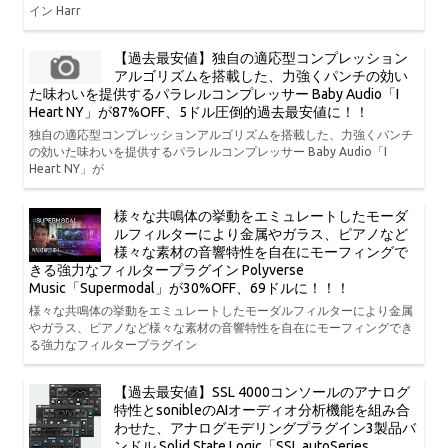
イン Harr
【過去最安値】独自の適応型コンプレッション
アルゴリズムを搭載した、力強くパンチの効い
た味わいを提供するパラレルコンプレッサー Baby Audio「I
Heart NY」が87%OFF、5ドル圧倒的過去最安値に！！
独自の適応型コンプレッションアルゴリズムを搭載した、力強くパンチ
の効いた味わいを提供するパラレルコンプレッサー Baby Audio「I
Heart NY」が
様々な共鳴体の挙動をエミュレートしたモーダ
ルフィルターにより金属やガラス、ピアノなど
様々な素材の音響特性を自在にモーフィングで
きる強力なフィルタープラグイン Polyverse
Music「Supermodal」が30%OFF、69ドルに！！！
様々な共鳴体の挙動をエミュレートしたモーダルフィルターにより金属
やガラス、ピアノなど様々な素材の音響特性を自在にモーフィングでき
る強力なフィルタープラグイン
【過去最安値】SSL 4000コンソールのアナログ
特性とsonibleのAIオーディオ分析機能を組み合
わせた、アナログモデリングプラグイン3製品バ
ンドル Solid State Logic「SSL autoSeries