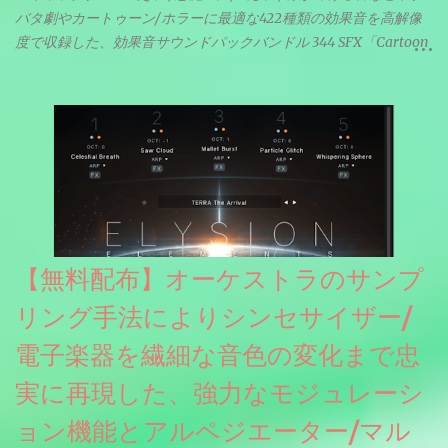
バタ劇やカートゥーン/ホラーに最適な422種類の効果音を高解像
度で収録した、効果音サウンドパックバンドル 344 SFX「Cartoon
& Horror FX」(通常118ドル)が期間限定無償配布中。サンプリン
グレート等もしっかりと業界水準を満たしております。
【無料配布】オーケストラのサンプ
リング手法によりシンセサイザー/
電子楽器を繊細な音色の変化まで忠
実に再現した、強力なモジュレーシ
ョン機能とアルペジエーター/マル