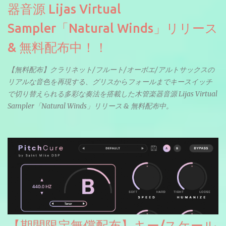
器音源 Lijas Virtual
Sampler「Natural Winds」リリース
& 無料配布中！！
【無料配布】クラリネット/フルート/オーボエ/アルトサックスの
リアルな音色を再現する、グリスからフォールまでキースイッチ
で切り替えられる多彩な奏法を搭載した木管楽器音源 Lijas Virtual
Sampler「Natural Winds」リリース & 無料配布中。
【期間限定無償配布】キー/スケール