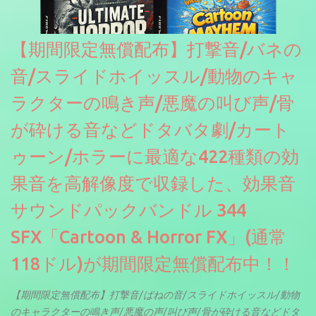
【期間限定無償配布】打撃音/バネの
音/スライドホイッスル/動物のキャ
ラクターの鳴き声/悪魔の叫び声/骨
が砕ける音などドタバタ劇/カート
ゥーン/ホラーに最適な422種類の効
果音を高解像度で収録した、効果音
サウンドパックバンドル 344
SFX「Cartoon & Horror FX」(通常
118ドル)が期間限定無償配布中！！
【期間限定無償配布】打撃音/ばねの音/スライドホイッスル/動物
のキャラクターの鳴き声/悪魔の声/叫び声/骨が砕ける音などドタ