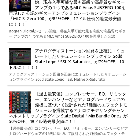
始、現在入手可能な最も高級で高品質なギター
アンプの 1 つであるMLC Amps SUBZERO 100を
再現した公認のギターアンプシミュレーションプラグイン
「MLC S_Zero 100」が82%OFF、17ドル圧倒的過去最安値
に！！！
Bogren Digitalがセール開始、現在入手可能な最も高級で高品質なギタ
ー アンプの 1 つであるMLC Amps SUBZERO 100を再現した公認
アナログディストーション回路を正確にエミュ
レートしたサチュレーションプラグイン Solid
State Logic「SSL X-Saturator」が79%OFF、10
ドルに！！！！！
アナログディストーション回路を正確にエミュレートしたサチュレーシ
ョンプラグイン Solid State Logic「SSL Native X-Saturato
【過去最安値】コンプレッサー、EQ、リミッタ
ー、エンハンサーなどアナログハードウェアの
銘機に基づいて設計された7種類のエフェクトモ
ジュールを搭載するアナログモデリングチャン
ネルストリッププラグイン Slate Digital「Mix Bundle One」が
50%OFF、49ドル過去最安値に！！
【過去最安値】コンプレッサー、EQ、リミッター、エンハンサーなどア
ナログハードウェアの銘機に基づいて設計された7種類のエフェクトモ