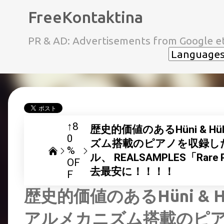
FreeKontaktina
PR & AD: Advertisements from Google et
↑8
歴史的価値のあるHüni & 
0
ズム搭載のピアノを収録し
%
ル、 REALSAMPLES「Rare 
OF
去最安に！！！！
F
歴史的価値のあるHüni & 
アルメカニズム搭載のピ