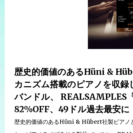
歴史的価値のあるHüni & H
カニズム搭載のピアノを収録
バンドル、 REALSAMPLES「Ra
82%OFF、49ドル過去最安
歴史的価値のあるHüni & Hübert社製