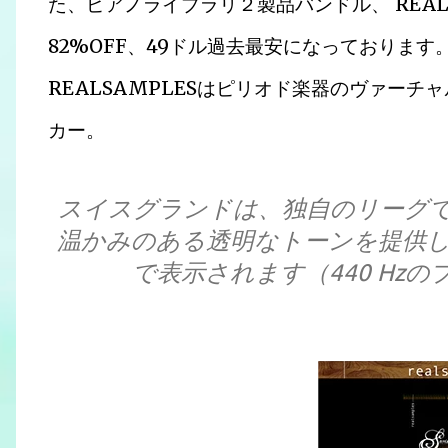
た、ピアノライブラリ２製品バンドル、 REALSAMP
82%OFF、49ドル過去最安になっております
REALSAMPLESはピリオド楽器のヴァー
カー。
スイスグランドは、独自のリーグ
温かみのある透明なトーンを提供しま
で表示されます（440 Hz