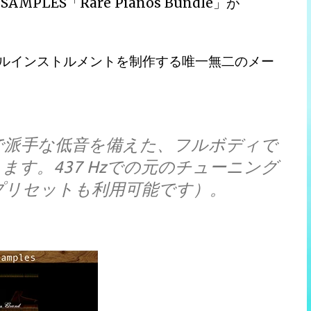
LES「Rare Pianos Bundle」が
。
チャルインストルメントを制作する唯一無二のメー
で派手な低音を備えた、フルボディで
す。437 Hzでの元のチューニング
のプリセットも利用可能です）。