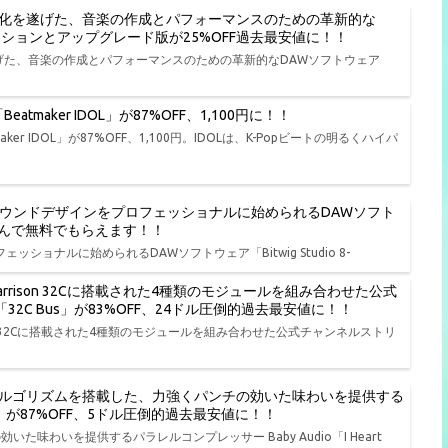
進化を遂げた、音楽の作成とパフォーマンスのための革新的な
種エディションとアップグレード版が25%OFF過去最安値に！！
遂げた、音楽の作成とパフォーマンスのための革新的なDAWソフトウェア
tmaker IDOL」が87%OFF、1,100円に！！
er IDOL」が87%OFF、1,100円。IDOLは、K-Popビートの明るくハイパ
、演奏、サウンドデザインをプロフェッショナルに始められるDAWソフト
品から選んで無料でもらえます！！
ェッショナルに始められるDAWソフトウェア「Bitwig Studio 8-
rison 32Cに搭載された4種類のモジュールを組み合わせた公式
io「32C Bus」が83%OFF、24ドル圧倒的過去最安値に！！
on 32Cに搭載された4種類のモジュールを組み合わせた公式チャンネルストリ
ルゴリズムを搭載した、力強くパンチの効いた味わいを提供する
t NY」が87%OFF、5ドル圧倒的過去最安値に！！
わいを提供するパラレルコンプレッサー Baby Audio「I Heart