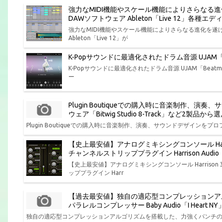
強力なMIDI機能やスケール機能によりさらなる
DAWソフトウェア Ableton「Live 12」各
強力なMIDI機能やスケール機能によりさらなる進化を
Ableton「Live 12」が
K-Popサウンドに最適化されたドラム音源 UJAM「Bea
K-Popサウンドに最適化されたドラム音源 UJAM「Beatmak
ー
Plugin Boutiqueでの購入時に音楽制作
ウェア「Bitwig Studio 8-Track」など2製
Plugin Boutiqueでの購入時に音楽制作、演奏、サウンドデザインをプロフ
【史上最安値】アナログミキシングコンソール Har
チャンネルストリッププラグイン Harrison Aud
【史上最安値】アナログミキシングコンソール Harris
ッププラグイン Harr
【過去最安値】独自の適応型コンプレッションア
パラレルコンプレッサー Baby Audio「I Hear
独自の適応型コンプレッションアルゴリズムを搭載した、力強くパンチの効いた味