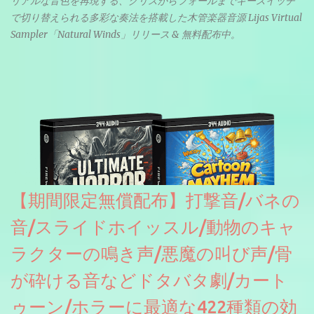
リアルな音色を再現する、グリスからフォールまでキースイッチ
で切り替えられる多彩な奏法を搭載した木管楽器音源 Lijas Virtual
Sampler「Natural Winds」リリース & 無料配布中。
【期間限定無償配布】打撃音/バネの
音/スライドホイッスル/動物のキャ
ラクターの鳴き声/悪魔の叫び声/骨
が砕ける音などドタバタ劇/カート
ゥーン/ホラーに最適な422種類の効