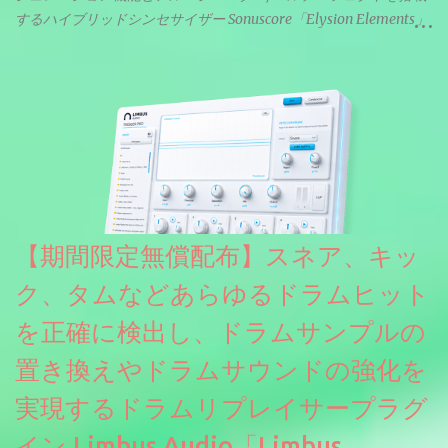
するハイブリッドシンセサイザー Sonuscore「Elysion Elements」
リリース & 無料配布中。Elysion 2からライブラリを抜粋した製品
です。パフォーマンス機能とエディット機能以外全ての機能が使
えるようになっています。総容量も7GBを超えます。複数の設定に
より音色が作りこまれているため、あらかじめアルペジオがプロ
グラムされているプリセットも多いですが、アルペジオを切るこ
とももちろんできます。 ほとんどのシンセライブラリは、音を一
度サンプリングしてベロシティで音量を調整します。 しかし、
ELYSIONは違います。ビンテージシンセを含む様々な音源から、
複数のベロシティレイヤーにわたって録音し、各レイヤーを整形
【期間限定無償配布】スネア、キッ
することで、弱く演奏した場合と強く演奏した場合で、全く異な
る音色が得られます。単に音量を変えただけの同じ音ではありま
ク、タムなどあらゆるドラムヒット
せん。
を正確に検出し、ドラムサンプルの
置き換えやドラムサウンドの強化を
実現するドラムリプレイサープラグ
イン Limbus Audio「Limbus