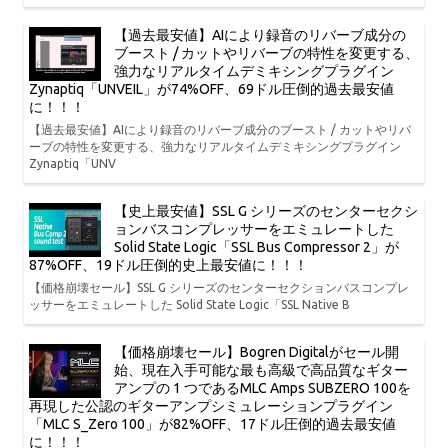
【過去最安値】AIにより録音のリバーブ成分の
ブースト / カットやリバーブの特性を変更する、
強力なリアルタイムデミキシングプラグイン
Zynaptiq「UNVEIL」が74%OFF、69ドル圧倒的過去最安値
に！！！
【過去最安値】AIにより録音のリバーブ成分のブースト / カットやリバ
ーブの特性を変更する、強力なリアルタイムデミキシングプラグイン
Zynaptiq「UNV
【史上最安値】SSL G シリーズのセンターセクシ
ョンバスコンプレッサーをエミュレートした
Solid State Logic「SSL Bus Compressor 2」が
87%OFF、19ドル圧倒的史上最安値に！！！
【価格崩壊セール】SSL G シリーズのセンターセクションバスコンプレ
ッサーをエミュレートした Solid State Logic「SSL Native B
【価格崩壊セール】Bogren Digitalがセール開
始、現在入手可能な最も高級で高品質なギター
アンプの 1 つであるMLC Amps SUBZERO 100を
再現した公認のギターアンプシミュレーションプラグイン
「MLC S_Zero 100」が82%OFF、17ドル圧倒的過去最安値
に！！！