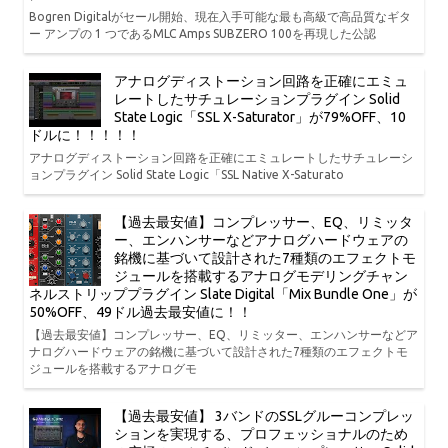
Bogren Digitalがセール開始、現在入手可能な最も高級で高品質なギタ
ー アンプの 1 つであるMLC Amps SUBZERO 100を再現した公認
アナログディストーション回路を正確にエミュ
レートしたサチュレーションプラグイン Solid
State Logic「SSL X-Saturator」が79%OFF、10
ドルに！！！！！
アナログディストーション回路を正確にエミュレートしたサチュレーシ
ョンプラグイン Solid State Logic「SSL Native X-Saturato
【過去最安値】コンプレッサー、EQ、リミッタ
ー、エンハンサーなどアナログハードウェアの
銘機に基づいて設計された7種類のエフェクトモ
ジュールを搭載するアナログモデリングチャン
ネルストリッププラグイン Slate Digital「Mix Bundle One」が
50%OFF、49ドル過去最安値に！！
【過去最安値】コンプレッサー、EQ、リミッター、エンハンサーなどア
ナログハードウェアの銘機に基づいて設計された7種類のエフェクトモ
ジュールを搭載するアナログモ
【過去最安値】 3バンドのSSLグルーコンプレッ
ションを実現する、プロフェッショナルのため