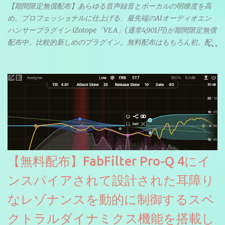
【期間限定無償配布】あらゆる音声録音とボーカルの明瞭度を高
め、プロフェッショナルに仕上げる、最先端のAIオーディオエン
ハンサープラグイン iZotope「VEA」(通常4,901円)が期間限定無償
配布中。比較的新しめのプラグイン。無料配布はもちろん初。配
信やナレーションにもぴったり。ボーカルミックスやVTuberさん
にも。
【無料配布】FabFilter Pro-Q 4にイ
ンスパイアされて設計された耳障り
なレゾナンスを動的に制御するスペ
クトラルダイナミクス機能を搭載し