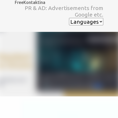
FreeKontaktina
スキップしてメイン コンテンツに移動
PR & AD: Advertisements from
Google etc.