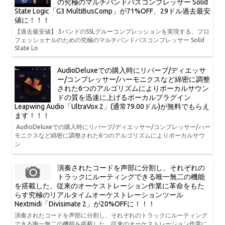
の究極のマルチバンドバスコンプレッサー Solid
State Logic「G3 MultiBusComp」が71%OFF、29ドル過去最安
値に！！！
【過去最安値】 3バンドのSSLグルーコンプレッションを実現する、プロ
フェッショナルのための究極のマルチバンドバスコンプレッサー Solid
State Lo
AudioDeluxeでの購入時にリバーブ/ディエッサ
ー/コンプレッサー/ハーモニクスなど綿密に調整
された6つのアルゴリズムによりボーカルサウン
ドの質を迅速に上げるボーカルプラグイン
Leapwing Audio「UltraVox 2」(通常79.00ドル)が無料でもらえ
ます！！！
AudioDeluxeでの購入時にリバーブ/ディエッサー/コンプレッサー/ハー
モニクスなど綿密に調整された6つのアルゴリズムによりボーカルサウ
ン
演奏されたコードを声部に分割し、それぞれの
トラックにルーティングできる唯一無二の機能
を搭載した、従来のオーケストレーション作業に革命をもた
らす究極のリアルタイムオーケストレーションツール
Nextmidi「Divisimate 2」が20%OFFに！！！
演奏されたコードを声部に分割し、それぞれのトラックにルーティング
できる唯一無二の機能を搭載した、従来のオーケストレーション作業に