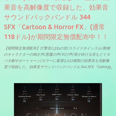
果音を高解像度で収録した、効果音
サウンドパックバンドル 344
SFX「Cartoon & Horror FX」(通常
118ドル)が期間限定無償配布中！！
【期間限定無償配布】打撃音/ばねの音/スライドホイッスル/動物
のキャラクターの鳴き声/悪魔の声/叫び声/骨が砕ける音などドタ
バタ劇やカートゥーン/ホラーに最適な422種類の効果音を高解像
度で収録した、効果音サウンドパックバンドル 344 SFX「Cartoon
& Horror FX」(通常118ドル)が期間限定無償配布中。サンプリン
グレート等もしっかりと業界水準を満たしております。