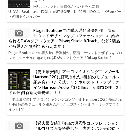
K-Popサウンドに最適化されたドラム音源
UJAM「Beatmaker IDOL」が87%OFF、1,100円。IDOLは、K-Popビー
トの明るくハイパー
Plugin Boutiqueでの購入時に音楽制作、演奏、
サウンドデザインをプロフェッショナルに始め
られるDAWソフトウェア「Bitwig Studio 8-Track」など2製品
から選んで無料でもらえます！！
Plugin Boutiqueでの購入時に音楽制作、演奏、サウンドデザインをプロ
フェッショナルに始められるDAWソフトウェア「Bitwig Studio 8-
【史上最安値】アナログミキシングコンソール
Harrison 32Cに搭載された4種類のモジュールを
組み合わせた公式チャンネルストリッププラグ
イン Harrison Audio「32C Bus」が83%OFF、24
ドル圧倒的過去最安値に！！
【史上最安値】アナログミキシングコンソール Harrison 32Cに搭載され
た4種類のモジュールを組み合わせた公式チャンネルストリッププラグ
イン Harr
【過去最安値】独自の適応型コンプレッション
アルゴリズムを搭載した、力強くパンチの効い