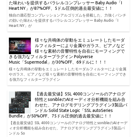
た味わいを提供するパラレルコンプレッサー Baby Audio「I
Heart NY」が87%OFF、5ドル圧倒的過去最安値に！！
独自の適応型コンプレッションアルゴリズムを搭載した、力強くパンチ
の効いた味わいを提供するパラレルコンプレッサー Baby Audio「I
Heart NY」が
様々な共鳴体の挙動をエミュレートしたモーダ
ルフィルターにより金属やガラス、ピアノなど
様々な素材の音響特性を自在にモーフィングで
きる強力なフィルタープラグイン Polyverse
Music「Supermodal」が30%OFF、69ドルに！！！
様々な共鳴体の挙動をエミュレートしたモーダルフィルターにより金属
やガラス、ピアノなど様々な素材の音響特性を自在にモーフィングでき
る強力なフィルタープラグイン
【過去最安値】SSL 4000コンソールのアナログ
特性とsonibleのAIオーディオ分析機能を組み合
わせた、アナログモデリングプラグイン3製品バ
ンドル Solid State Logic「SSL autoSeries
Bundle」が50%OFF、75ドル圧倒的過去最安値に！！
【過去最安値】SSL 4000コンソールのアナログ特性とsonibleのAIオーデ
ィオ分析機能を組み合わせた、アナログモデリングプラグイン3製品バ
ンドル So