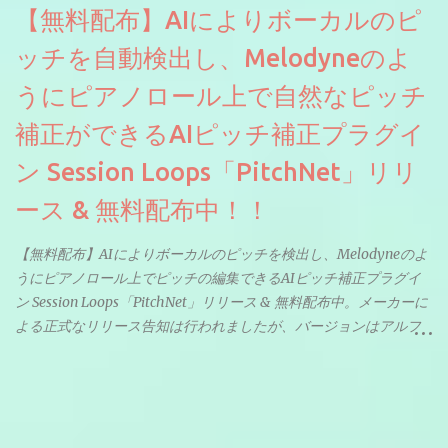
【無料配布】AIによりボーカルのピ
ッチを自動検出し、Melodyneのよ
うにピアノロール上で自然なピッチ
補正ができるAIピッチ補正プラグイ
ン Session Loops「PitchNet」リリ
ース & 無料配布中！！
【無料配布】AIによりボーカルのピッチを検出し、Melodyneのよ
うにピアノロール上でピッチの編集できるAIピッチ補正プラグイ
ン Session Loops「PitchNet」リリース & 無料配布中。メーカーに
よる正式なリリース告知は行われましたが、バージョンはアルフ
ァと記載されているようなので今後アップデートで細かいバグな
どが修正されていくのだと思われます。筆者もざっくりと確認し
たところ動作は問題なさそうです。KVR Developer Challenge
2026に出品されている製品になります。国内代理店でも取り扱い
のあるDrumNetのメーカーです。調べたところによるとオープン