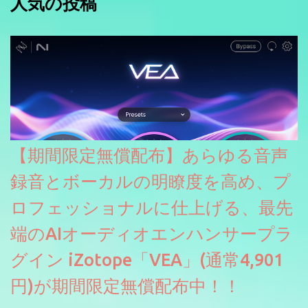
人気の投稿
【期間限定無償配布】あらゆる音声
録音とボーカルの明瞭度を高め、プ
ロフェッショナルに仕上げる、最先
端のAIオーディオエンハンサープラ
グイン iZotope「VEA」(通常4,901
円)が期間限定無償配布中！！