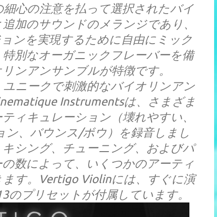
の細心の注意を払って選択されたバイ
と追加のサウンドのメランジであり、
ジョンを実現するために自由にミック
、特別なオーガニックフレーバーを備
オリンアンサンブルが特徴です。
tsの目的は、ユニークで刺激的なバイオリンアン
tique Instrumentsは、さまざま
ーティキュレーション（壊れやすい、
ョン、バウンス/ボウ）を録音しまし
ミキシング、チューニング、およびパ
ーの数によって、いくつかのアーティ
Vertigo Violinには、すぐに演
13のプリセットが付属しています。