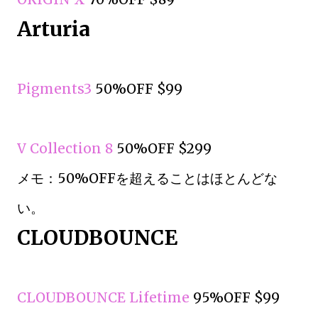
Arturia
Pigments3
50%OFF $99
V Collection 8
50%OFF $299
メモ：50%OFFを超えることはほとんどな
い。
CLOUDBOUNCE
CLOUDBOUNCE Lifetime
95%OFF $99