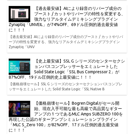
【過去最安値】AIにより録音のリバーブ成分の
ブースト / カットやリバーブの特性を変更する、
強力なリアルタイムデミキシングプラグイン
Zynaptiq「UNVEIL」が74%OFF、69ドル圧倒的過去最安値
に！！！
【過去最安値】AIにより録音のリバーブ成分のブースト / カットやリバ
ーブの特性を変更する、強力なリアルタイムデミキシングプラグイン
Zynaptiq「UNV
【史上最安値】SSL G シリーズのセンターセクシ
ョンバスコンプレッサーをエミュレートした
Solid State Logic「SSL Bus Compressor 2」が
87%OFF、19ドル圧倒的史上最安値に！！！
【価格崩壊セール】SSL G シリーズのセンターセクションバスコンプレ
ッサーをエミュレートした Solid State Logic「SSL Native B
【価格崩壊セール】Bogren Digitalがセール開
始、現在入手可能な最も高級で高品質なギター
アンプの 1 つであるMLC Amps SUBZERO 100を
再現した公認のギターアンプシミュレーションプラグイン
「MLC S_Zero 100」が82%OFF、17ドル圧倒的過去最安値
に！！！