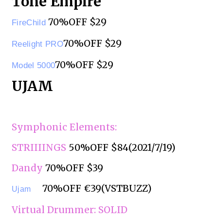
Tone Empire
70%OFF $29
FireChild
70%OFF $29
Reelight PRO
70%OFF $29
Model 5000
UJAM
Symphonic Elements:
STRIIIINGS
50%OFF $84(2021/7/19)
Dandy
70%OFF $39
70%OFF €39(VSTBUZZ)
Ujam
Virtual Drummer: SOLID