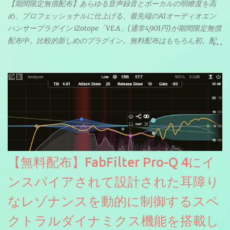
【期間限定無償配布】あらゆる音声録音とボーカルの明瞭度を高
め、プロフェッショナルに仕上げる、最先端のAIオーディオエン
ハンサープラグイン iZotope「VEA」(通常4,901円)が期間限定無償
配布中。比較的新しめのプラグイン。無料配布はもちろん初。配
信やナレーションにもぴったり。ボーカルミックスやVTuberさん
にも。
【無料配布】FabFilter Pro-Q 4にイ
ンスパイアされて設計された耳障り
なレゾナンスを動的に制御するスペ
クトラルダイナミクス機能を搭載し