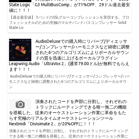
State Logic「G3 MultiBusComp」が71%OFF、29ドル過去最安
値に！！！
【過去最安値】 3バンドのSSLグルーコンプレッションを実現する、プロ
フェッショナルのための究極のマルチバンドバスコンプレッサー Solid
State Lo
AudioDeluxeでの購入時にリバーブ/ディエッサ
ー/コンプレッサー/ハーモニクスなど綿密に調整
された6つのアルゴリズムによりボーカルサウン
ドの質を迅速に上げるボーカルプラグイン
Leapwing Audio「UltraVox 2」(通常79.00ドル)が無料でもらえ
ます！！！
AudioDeluxeでの購入時にリバーブ/ディエッサー/コンプレッサー/ハー
モニクスなど綿密に調整された6つのアルゴリズムによりボーカルサウ
ン
演奏されたコードを声部に分割し、それぞれの
トラックにルーティングできる唯一無二の機能
を搭載した、従来のオーケストレーション作業に革命をもた
らす究極のリアルタイムオーケストレーションツール
Nextmidi「Divisimate 2」が20%OFFに！！！
演奏されたコードを声部に分割し、それぞれのトラックにルーティング
できる唯一無二の機能を搭載した、従来のオーケストレーション作業に