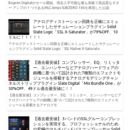
Bogren Digitalがセール開始、現在入手可能な最も高級で高品質なギタ
ー アンプの 1 つであるMLC Amps SUBZERO 100を再現した公認
アナログディストーション回路を正確にエミュ
レートしたサチュレーションプラグイン Solid
State Logic「SSL X-Saturator」が79%OFF、10
ドルに！！！！！
アナログディストーション回路を正確にエミュレートしたサチュレーシ
ョンプラグイン Solid State Logic「SSL Native X-Saturato
【過去最安値】コンプレッサー、EQ、リミッタ
ー、エンハンサーなどアナログハードウェアの
銘機に基づいて設計された7種類のエフェクトモ
ジュールを搭載するアナログモデリングチャン
ネルストリッププラグイン Slate Digital「Mix Bundle One」が
50%OFF、49ドル過去最安値に！！
【過去最安値】コンプレッサー、EQ、リミッター、エンハンサーなどア
ナログハードウェアの銘機に基づいて設計された7種類のエフェクトモ
ジュールを搭載するアナログモ
【過去最安値】 3バンドのSSLグルーコンプレッ
ションを実現する、プロフェッショナルのため
の究極のマルチバンドバスコンプレッサー Solid