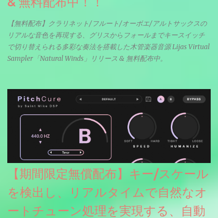
& 無料配布中！！
【無料配布】クラリネット/フルート/オーボエ/アルトサックスの
リアルな音色を再現する、グリスからフォールまでキースイッチ
で切り替えられる多彩な奏法を搭載した木管楽器音源 Lijas Virtual
Sampler「Natural Winds」リリース & 無料配布中。
【期間限定無償配布】キー/スケール
を検出し、リアルタイムで自然なオ
ートチューン処理を実現する、自動