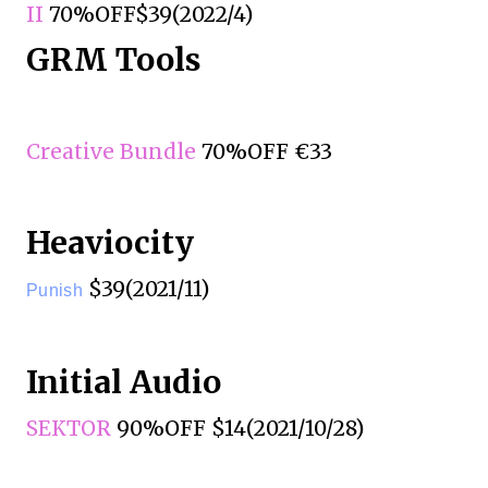
II
70%OFF$39(2022/4)
GRM Tools
Creative Bundle
70%OFF €33
Heaviocity
$39(2021/11)
Punish
Initial Audio
SEKTOR
90%OFF $14(2021/10/28)