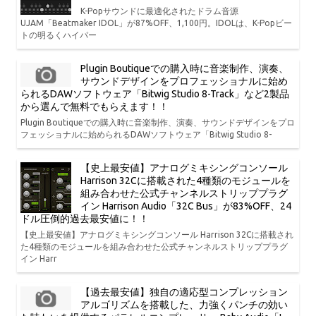
K-Popサウンドに最適化されたドラム音源
UJAM「Beatmaker IDOL」が87%OFF、1,100円。IDOLは、K-Popビー
トの明るくハイパー
Plugin Boutiqueでの購入時に音楽制作、演奏、
サウンドデザインをプロフェッショナルに始め
られるDAWソフトウェア「Bitwig Studio 8-Track」など2製品
から選んで無料でもらえます！！
Plugin Boutiqueでの購入時に音楽制作、演奏、サウンドデザインをプロ
フェッショナルに始められるDAWソフトウェア「Bitwig Studio 8-
【史上最安値】アナログミキシングコンソール
Harrison 32Cに搭載された4種類のモジュールを
組み合わせた公式チャンネルストリッププラグ
イン Harrison Audio「32C Bus」が83%OFF、24
ドル圧倒的過去最安値に！！
【史上最安値】アナログミキシングコンソール Harrison 32Cに搭載され
た4種類のモジュールを組み合わせた公式チャンネルストリッププラグ
イン Harr
【過去最安値】独自の適応型コンプレッション
アルゴリズムを搭載した、力強くパンチの効い