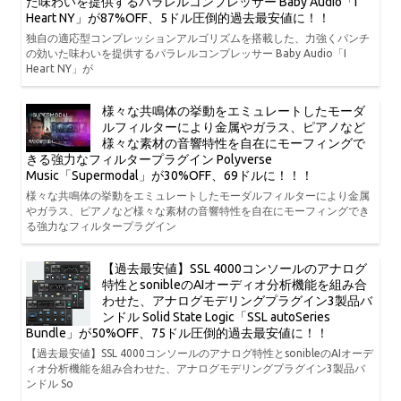
た味わいを提供するパラレルコンプレッサー Baby Audio「I
Heart NY」が87%OFF、5ドル圧倒的過去最安値に！！
独自の適応型コンプレッションアルゴリズムを搭載した、力強くパンチ
の効いた味わいを提供するパラレルコンプレッサー Baby Audio「I
Heart NY」が
様々な共鳴体の挙動をエミュレートしたモーダ
ルフィルターにより金属やガラス、ピアノなど
様々な素材の音響特性を自在にモーフィングで
きる強力なフィルタープラグイン Polyverse
Music「Supermodal」が30%OFF、69ドルに！！！
様々な共鳴体の挙動をエミュレートしたモーダルフィルターにより金属
やガラス、ピアノなど様々な素材の音響特性を自在にモーフィングでき
る強力なフィルタープラグイン
【過去最安値】SSL 4000コンソールのアナログ
特性とsonibleのAIオーディオ分析機能を組み合
わせた、アナログモデリングプラグイン3製品バ
ンドル Solid State Logic「SSL autoSeries
Bundle」が50%OFF、75ドル圧倒的過去最安値に！！
【過去最安値】SSL 4000コンソールのアナログ特性とsonibleのAIオーデ
ィオ分析機能を組み合わせた、アナログモデリングプラグイン3製品バ
ンドル So