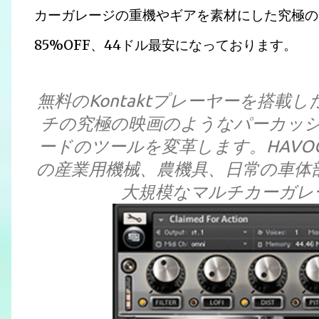
カーガレージの重機やギアを素材にした究極のシンセ
85%OFF、44ドル最安になっております。
無料のKontaktプレーヤーを搭載し
チの究極の映画のようなパーカッ
ードのツールを変革します。HAV
の産業用機械、農機具、日常の車体
大規模なマルチカーガレ