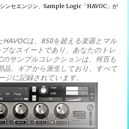
エンジン、Sample Logic「HAVOC」が
たHAVOCは、850を超える楽器とマル
シブなスイートであり、あなたのトレ
OCのサンプルコレクションは、何百も
部品、ギアから派生しており、すべて
ージに記録されています。