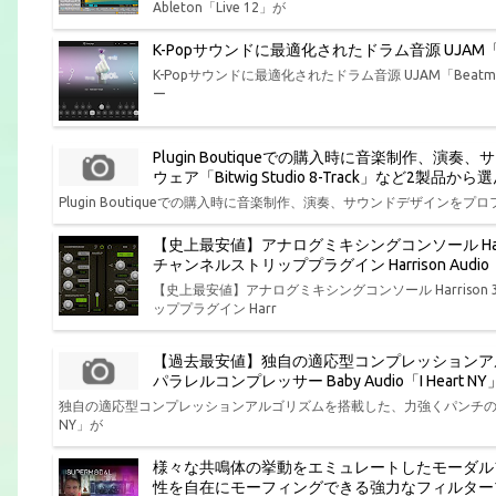
Ableton「Live 12」が
K-Popサウンドに最適化されたドラム音源 UJAM「Bea
K-Popサウンドに最適化されたドラム音源 UJAM「Beatmak
ー
Plugin Boutiqueでの購入時に音楽制作
ウェア「Bitwig Studio 8-Track」など2製
Plugin Boutiqueでの購入時に音楽制作、演奏、サウンドデザインをプロフ
【史上最安値】アナログミキシングコンソール Har
チャンネルストリッププラグイン Harrison Aud
【史上最安値】アナログミキシングコンソール Harris
ッププラグイン Harr
【過去最安値】独自の適応型コンプレッションア
パラレルコンプレッサー Baby Audio「I Hear
独自の適応型コンプレッションアルゴリズムを搭載した、力強くパンチの効いた味
NY」が
様々な共鳴体の挙動をエミュレートしたモーダル
性を自在にモーフィングできる強力なフィルタープラグイン P