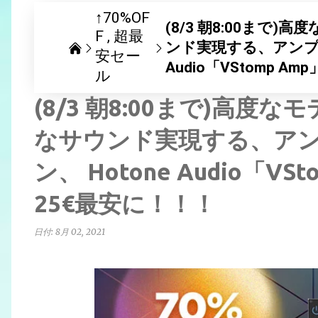
↑70%OF
(8/3 朝8:00ま
F
超最
ンド実現する、アンプシ
安セー
Audio「VStomp A
ル
(8/3 朝8:00まで)高
なサウンド実現する、ア
ン、 Hotone Audio「VS
25€最安に！！！
日付:
8月 02, 2021