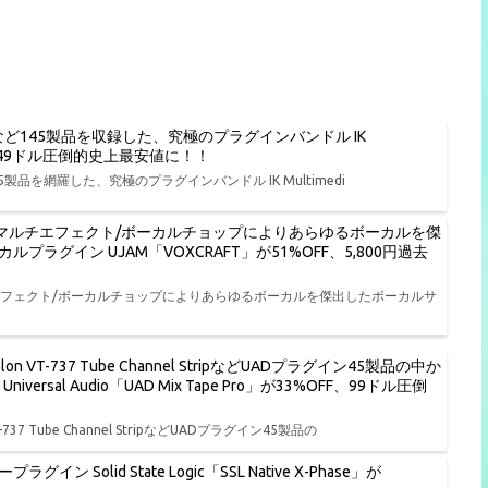
O BASS 2など145製品を収録した、究極のプラグインバンドル IK
%OFF、149ドル圧倒的史上最安値に！！
 2など145製品を網羅した、究極のプラグインバンドル IK Multimedi
/マルチエフェクト/ボーカルチョップによりあらゆるボーカルを傑
グイン UJAM「VOXCRAFT」が51%OFF、5,800円過去
エフェクト/ボーカルチョップによりあらゆるボーカルを傑出したボーカルサ
lon VT-737 Tube Channel StripなどUADプラグイン45製品の中か
al Audio「UAD Mix Tape Pro」が33%OFF、99ドル圧倒
T-737 Tube Channel StripなどUADプラグイン45製品の
lid State Logic「SSL Native X-Phase」が