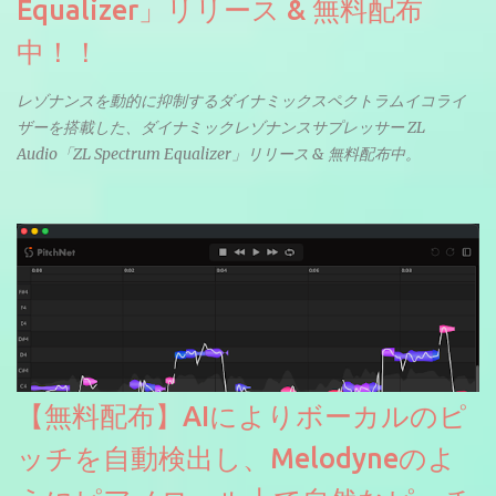
Equalizer」リリース & 無料配布
中！！
レゾナンスを動的に抑制するダイナミックスペクトラムイコライ
ザーを搭載した、ダイナミックレゾナンスサプレッサー ZL
Audio「ZL Spectrum Equalizer」リリース & 無料配布中。
【無料配布】AIによりボーカルのピ
ッチを自動検出し、Melodyneのよ