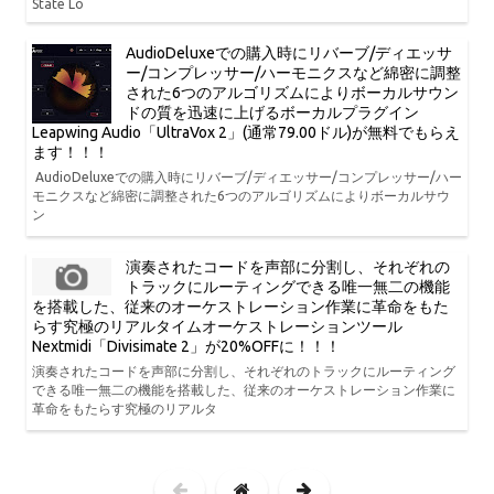
State Lo
AudioDeluxeでの購入時にリバーブ/ディエッサ
ー/コンプレッサー/ハーモニクスなど綿密に調整
された6つのアルゴリズムによりボーカルサウン
ドの質を迅速に上げるボーカルプラグイン
Leapwing Audio「UltraVox 2」(通常79.00ドル)が無料でもらえ
ます！！！
AudioDeluxeでの購入時にリバーブ/ディエッサー/コンプレッサー/ハー
モニクスなど綿密に調整された6つのアルゴリズムによりボーカルサウ
ン
演奏されたコードを声部に分割し、それぞれの
トラックにルーティングできる唯一無二の機能
を搭載した、従来のオーケストレーション作業に革命をもた
らす究極のリアルタイムオーケストレーションツール
Nextmidi「Divisimate 2」が20%OFFに！！！
演奏されたコードを声部に分割し、それぞれのトラックにルーティング
できる唯一無二の機能を搭載した、従来のオーケストレーション作業に
革命をもたらす究極のリアルタ