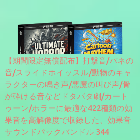
【期間限定無償配布】打撃音/バネの
音/スライドホイッスル/動物のキャ
ラクターの鳴き声/悪魔の叫び声/骨
が砕ける音などドタバタ劇/カート
ゥーン/ホラーに最適な422種類の効
果音を高解像度で収録した、効果音
サウンドパックバンドル 344