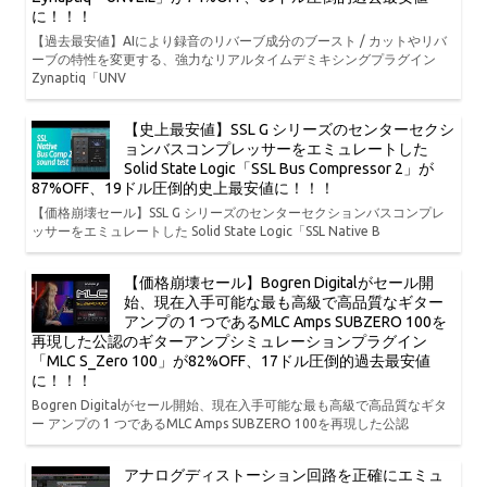
に！！！
【過去最安値】AIにより録音のリバーブ成分のブースト / カットやリバ
ーブの特性を変更する、強力なリアルタイムデミキシングプラグイン
Zynaptiq「UNV
【史上最安値】SSL G シリーズのセンターセクシ
ョンバスコンプレッサーをエミュレートした
Solid State Logic「SSL Bus Compressor 2」が
87%OFF、19ドル圧倒的史上最安値に！！！
【価格崩壊セール】SSL G シリーズのセンターセクションバスコンプレ
ッサーをエミュレートした Solid State Logic「SSL Native B
【価格崩壊セール】Bogren Digitalがセール開
始、現在入手可能な最も高級で高品質なギター
アンプの 1 つであるMLC Amps SUBZERO 100を
再現した公認のギターアンプシミュレーションプラグイン
「MLC S_Zero 100」が82%OFF、17ドル圧倒的過去最安値
に！！！
Bogren Digitalがセール開始、現在入手可能な最も高級で高品質なギタ
ー アンプの 1 つであるMLC Amps SUBZERO 100を再現した公認
アナログディストーション回路を正確にエミュ