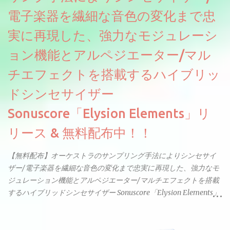
電子楽器を繊細な音色の変化まで忠
実に再現した、強力なモジュレーシ
ョン機能とアルペジエーター/マル
チエフェクトを搭載するハイブリッ
ドシンセサイザー
Sonuscore「Elysion Elements」リ
リース & 無料配布中！！
【無料配布】オーケストラのサンプリング手法によりシンセサイ
ザー/電子楽器を繊細な音色の変化まで忠実に再現した、強力なモ
ジュレーション機能とアルペジエーター/マルチエフェクトを搭載
するハイブリッドシンセサイザー Sonuscore「Elysion Elements」
リリース & 無料配布中。Elysion 2からライブラリを抜粋した製品
です。パフォーマンス機能とエディット機能以外全ての機能が使
えるようになっています。総容量も7GBを超えます。複数の設定に