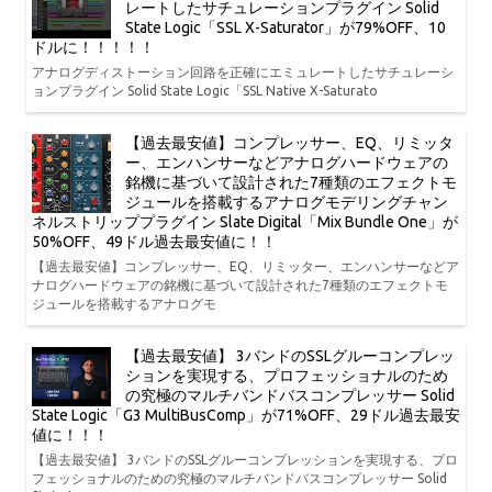
レートしたサチュレーションプラグイン Solid
State Logic「SSL X-Saturator」が79%OFF、10
ドルに！！！！！
アナログディストーション回路を正確にエミュレートしたサチュレーシ
ョンプラグイン Solid State Logic「SSL Native X-Saturato
【過去最安値】コンプレッサー、EQ、リミッタ
ー、エンハンサーなどアナログハードウェアの
銘機に基づいて設計された7種類のエフェクトモ
ジュールを搭載するアナログモデリングチャン
ネルストリッププラグイン Slate Digital「Mix Bundle One」が
50%OFF、49ドル過去最安値に！！
【過去最安値】コンプレッサー、EQ、リミッター、エンハンサーなどア
ナログハードウェアの銘機に基づいて設計された7種類のエフェクトモ
ジュールを搭載するアナログモ
【過去最安値】 3バンドのSSLグルーコンプレッ
ションを実現する、プロフェッショナルのため
の究極のマルチバンドバスコンプレッサー Solid
State Logic「G3 MultiBusComp」が71%OFF、29ドル過去最安
値に！！！
【過去最安値】 3バンドのSSLグルーコンプレッションを実現する、プロ
フェッショナルのための究極のマルチバンドバスコンプレッサー Solid