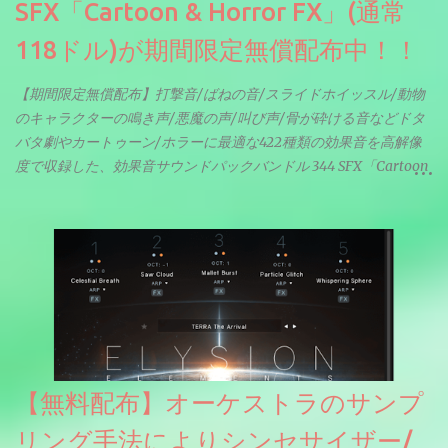
SFX「Cartoon & Horror FX」(通常
118ドル)が期間限定無償配布中！！
【期間限定無償配布】打撃音/ばねの音/スライドホイッスル/動物
のキャラクターの鳴き声/悪魔の声/叫び声/骨が砕ける音などドタ
バタ劇やカートゥーン/ホラーに最適な422種類の効果音を高解像
度で収録した、効果音サウンドパックバンドル 344 SFX「Cartoon
& Horror FX」(通常118ドル)が期間限定無償配布中。サンプリン
グレート等もしっかりと業界水準を満たしております。
【無料配布】オーケストラのサンプ
リング手法によりシンセサイザー/