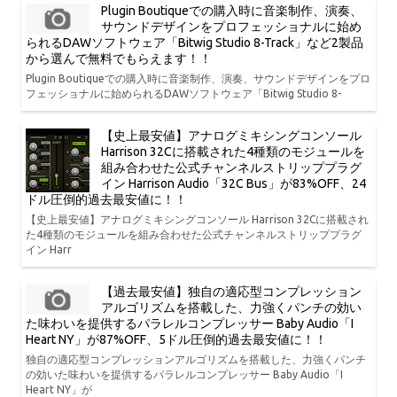
Plugin Boutiqueでの購入時に音楽制作、演奏、
サウンドデザインをプロフェッショナルに始め
られるDAWソフトウェア「Bitwig Studio 8-Track」など2製品
から選んで無料でもらえます！！
Plugin Boutiqueでの購入時に音楽制作、演奏、サウンドデザインをプロ
フェッショナルに始められるDAWソフトウェア「Bitwig Studio 8-
【史上最安値】アナログミキシングコンソール
Harrison 32Cに搭載された4種類のモジュールを
組み合わせた公式チャンネルストリッププラグ
イン Harrison Audio「32C Bus」が83%OFF、24
ドル圧倒的過去最安値に！！
【史上最安値】アナログミキシングコンソール Harrison 32Cに搭載され
た4種類のモジュールを組み合わせた公式チャンネルストリッププラグ
イン Harr
【過去最安値】独自の適応型コンプレッション
アルゴリズムを搭載した、力強くパンチの効い
た味わいを提供するパラレルコンプレッサー Baby Audio「I
Heart NY」が87%OFF、5ドル圧倒的過去最安値に！！
独自の適応型コンプレッションアルゴリズムを搭載した、力強くパンチ
の効いた味わいを提供するパラレルコンプレッサー Baby Audio「I
Heart NY」が