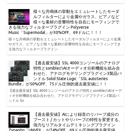
様々な共鳴体の挙動をエミュレートしたモーダ
ルフィルターにより金属やガラス、ピアノなど
様々な素材の音響特性を自在にモーフィングで
きる強力なフィルタープラグイン Polyverse
Music「Supermodal」が30%OFF、69ドルに！！！
様々な共鳴体の挙動をエミュレートしたモーダルフィルターにより金属
やガラス、ピアノなど様々な素材の音響特性を自在にモーフィングでき
る強力なフィルタープラグイン
【過去最安値】SSL 4000コンソールのアナログ
特性とsonibleのAIオーディオ分析機能を組み合
わせた、アナログモデリングプラグイン3製品バ
ンドル Solid State Logic「SSL autoSeries
Bundle」が50%OFF、75ドル圧倒的過去最安値に！！
【過去最安値】SSL 4000コンソールのアナログ特性とsonibleのAIオーデ
ィオ分析機能を組み合わせた、アナログモデリングプラグイン3製品バ
ンドル So
【過去最安値】AIにより録音のリバーブ成分の
ブースト / カットやリバーブの特性を変更する、
強力なリアルタイムデミキシングプラグイン
Zynaptiq「UNVEIL」が74%OFF、69ドル圧倒的過去最安値