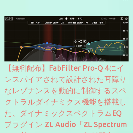
信やナレーションにもぴったり。ボーカルミックスやVTuberさん
にも。
【無料配布】FabFilter Pro-Q 4にイ
ンスパイアされて設計された耳障り
なレゾナンスを動的に制御するスペ
クトラルダイナミクス機能を搭載し
た、ダイナミックスペクトラムEQ
プラグイン ZL Audio「ZL Spectrum