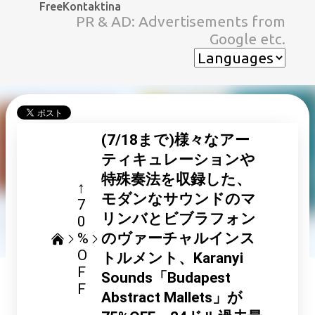
FreeKontaktina
スキップしてメイン コンテンツに移動
PR & AD: Advertisements from
Google etc.
(7/18まで)様々なアー
ティキュレーションや
特殊奏法を収録した、
↑
モダンなサウンドのマ
7
リンバとビブラフォン
0
%
のヴァーチャルインス
O
トルメント、Karanyi
F
Sounds「Budapest
F
Abstract Mallets」が