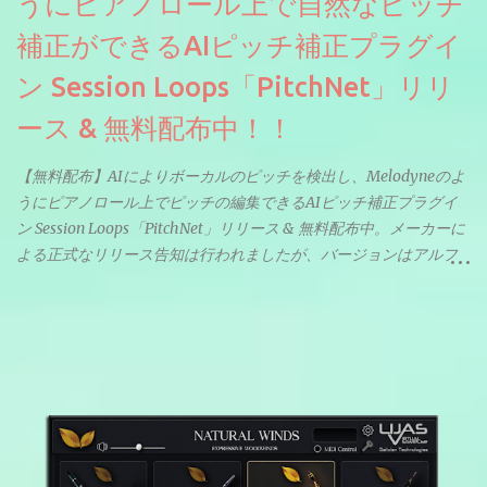
うにピアノロール上で自然なピッチ
補正ができるAIピッチ補正プラグイ
ン Session Loops「PitchNet」リリ
ース & 無料配布中！！
【無料配布】AIによりボーカルのピッチを検出し、Melodyneのよ
うにピアノロール上でピッチの編集できるAIピッチ補正プラグイ
ン Session Loops「PitchNet」リリース & 無料配布中。メーカーに
よる正式なリリース告知は行われましたが、バージョンはアルフ
ァと記載されているようなので今後アップデートで細かいバグな
どが修正されていくのだと思われます。筆者もざっくりと確認し
たところ動作は問題なさそうです。KVR Developer Challenge
2026に出品されている製品になります。国内代理店でも取り扱い
のあるDrumNetのメーカーです。調べたところによるとオープン
ソースを元に設計・改良した製品のようです。