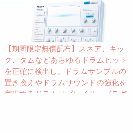
より音色が作りこまれているため、あらかじめアルペジオがプロ
グラムされているプリセットも多いですが、アルペジオを切るこ
とももちろんできます。 ほとんどのシンセライブラリは、音を一
度サンプリングしてベロシティで音量を調整します。 しかし、
ELYSIONは違います。ビンテージシンセを含む様々な音源から、
複数のベロシティレイヤーにわたって録音し、各レイヤーを整形
【期間限定無償配布】スネア、キッ
することで、弱く演奏した場合と強く演奏した場合で、全く異な
る音色が得られます。単に音量を変えただけの同じ音ではありま
ク、タムなどあらゆるドラムヒット
せん。
を正確に検出し、ドラムサンプルの
置き換えやドラムサウンドの強化を
実現するドラムリプレイサープラグ
イン Limbus Audio「Limbus
Trigger Pro」(通常39.00€)リリース
& 期間限定無償配布中！！