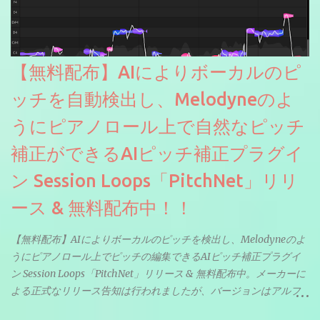
【無料配布】AIによりボーカルのピ
ッチを自動検出し、Melodyneのよ
うにピアノロール上で自然なピッチ
補正ができるAIピッチ補正プラグイ
ン Session Loops「PitchNet」リリ
ース & 無料配布中！！
【無料配布】AIによりボーカルのピッチを検出し、Melodyneのよ
うにピアノロール上でピッチの編集できるAIピッチ補正プラグイ
ン Session Loops「PitchNet」リリース & 無料配布中。メーカーに
よる正式なリリース告知は行われましたが、バージョンはアルフ
ァと記載されているようなので今後アップデートで細かいバグな