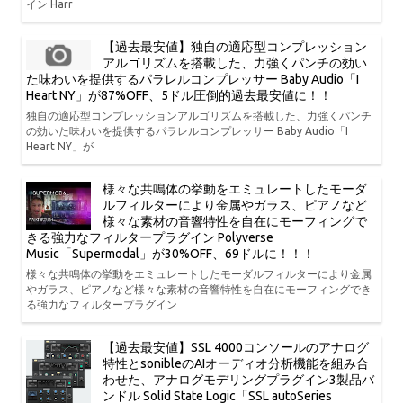
イン Harr
【過去最安値】独自の適応型コンプレッション
アルゴリズムを搭載した、力強くパンチの効い
た味わいを提供するパラレルコンプレッサー Baby Audio「I
Heart NY」が87%OFF、5ドル圧倒的過去最安値に！！
独自の適応型コンプレッションアルゴリズムを搭載した、力強くパンチ
の効いた味わいを提供するパラレルコンプレッサー Baby Audio「I
Heart NY」が
様々な共鳴体の挙動をエミュレートしたモーダ
ルフィルターにより金属やガラス、ピアノなど
様々な素材の音響特性を自在にモーフィングで
きる強力なフィルタープラグイン Polyverse
Music「Supermodal」が30%OFF、69ドルに！！！
様々な共鳴体の挙動をエミュレートしたモーダルフィルターにより金属
やガラス、ピアノなど様々な素材の音響特性を自在にモーフィングでき
る強力なフィルタープラグイン
【過去最安値】SSL 4000コンソールのアナログ
特性とsonibleのAIオーディオ分析機能を組み合
わせた、アナログモデリングプラグイン3製品バ
ンドル Solid State Logic「SSL autoSeries