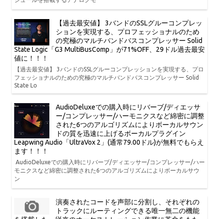
【過去最安値】 3バンドのSSLグルーコンプレッ
ションを実現する、プロフェッショナルのため
の究極のマルチバンドバスコンプレッサー Solid
State Logic「G3 MultiBusComp」が71%OFF、29ドル過去最安
値に！！！
【過去最安値】 3バンドのSSLグルーコンプレッションを実現する、プロ
フェッショナルのための究極のマルチバンドバスコンプレッサー Solid
State Lo
AudioDeluxeでの購入時にリバーブ/ディエッサ
ー/コンプレッサー/ハーモニクスなど綿密に調整
された6つのアルゴリズムによりボーカルサウン
ドの質を迅速に上げるボーカルプラグイン
Leapwing Audio「UltraVox 2」(通常79.00ドル)が無料でもらえ
ます！！！
AudioDeluxeでの購入時にリバーブ/ディエッサー/コンプレッサー/ハー
モニクスなど綿密に調整された6つのアルゴリズムによりボーカルサウ
ン
演奏されたコードを声部に分割し、それぞれの
トラックにルーティングできる唯一無二の機能