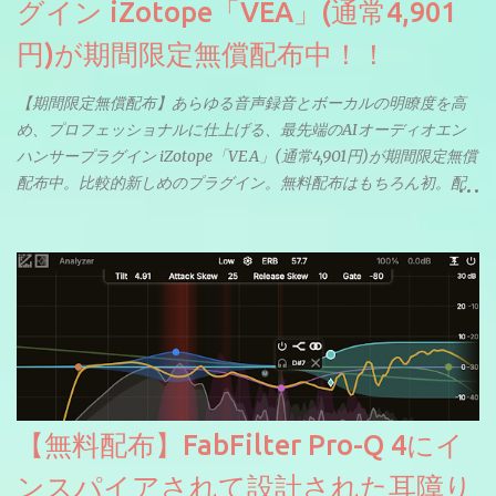
グイン iZotope「VEA」(通常4,901
円)が期間限定無償配布中！！
【期間限定無償配布】あらゆる音声録音とボーカルの明瞭度を高
め、プロフェッショナルに仕上げる、最先端のAIオーディオエン
ハンサープラグイン iZotope「VEA」(通常4,901円)が期間限定無償
配布中。比較的新しめのプラグイン。無料配布はもちろん初。配
信やナレーションにもぴったり。ボーカルミックスやVTuberさん
にも。
【無料配布】FabFilter Pro-Q 4にイ
ンスパイアされて設計された耳障り