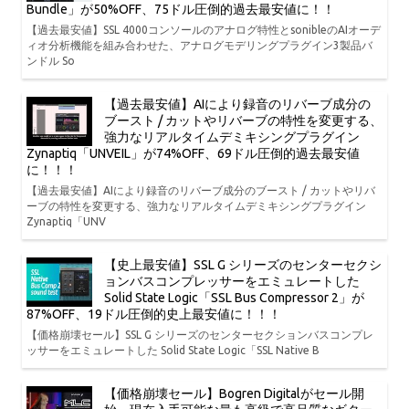
Bundle」が50%OFF、75ドル圧倒的過去最安値に！！
【過去最安値】SSL 4000コンソールのアナログ特性とsonibleのAIオーデ
ィオ分析機能を組み合わせた、アナログモデリングプラグイン3製品バ
ンドル So
【過去最安値】AIにより録音のリバーブ成分の
ブースト / カットやリバーブの特性を変更する、
強力なリアルタイムデミキシングプラグイン
Zynaptiq「UNVEIL」が74%OFF、69ドル圧倒的過去最安値
に！！！
【過去最安値】AIにより録音のリバーブ成分のブースト / カットやリバ
ーブの特性を変更する、強力なリアルタイムデミキシングプラグイン
Zynaptiq「UNV
【史上最安値】SSL G シリーズのセンターセクシ
ョンバスコンプレッサーをエミュレートした
Solid State Logic「SSL Bus Compressor 2」が
87%OFF、19ドル圧倒的史上最安値に！！！
【価格崩壊セール】SSL G シリーズのセンターセクションバスコンプレ
ッサーをエミュレートした Solid State Logic「SSL Native B
【価格崩壊セール】Bogren Digitalがセール開