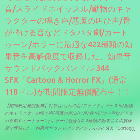
音/スライドホイッスル/動物のキャ
ラクターの鳴き声/悪魔の叫び声/骨
が砕ける音などドタバタ劇/カート
ゥーン/ホラーに最適な422種類の効
果音を高解像度で収録した、効果音
サウンドパックバンドル 344
SFX「Cartoon & Horror FX」(通常
118ドル)が期間限定無償配布中！！
【期間限定無償配布】打撃音/ばねの音/スライドホイッスル/動物
のキャラクターの鳴き声/悪魔の声/叫び声/骨が砕ける音などドタ
バタ劇やカートゥーン/ホラーに最適な422種類の効果音を高解像
度で収録した、効果音サウンドパックバンドル 344 SFX「Cartoon
& Horror FX」(通常118ドル)が期間限定無償配布中。サンプリン