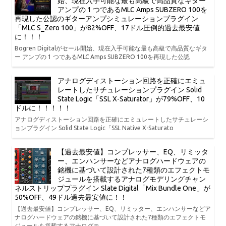
始、現在入手可能な最も高級で高品質なギター
アンプの 1 つであるMLC Amps SUBZERO 100を
再現した公認のギターアンプシミュレーションプラグイン
「MLC S_Zero 100」が82%OFF、17ドル圧倒的過去最安値
に！！！
Bogren Digitalがセール開始、現在入手可能な最も高級で高品質なギタ
ー アンプの 1 つであるMLC Amps SUBZERO 100を再現した公認
アナログディストーション回路を正確にエミュ
レートしたサチュレーションプラグイン Solid
State Logic「SSL X-Saturator」が79%OFF、10
ドルに！！！！！
アナログディストーション回路を正確にエミュレートしたサチュレーシ
ョンプラグイン Solid State Logic「SSL Native X-Saturato
【過去最安値】コンプレッサー、EQ、リミッタ
ー、エンハンサーなどアナログハードウェアの
銘機に基づいて設計された7種類のエフェクトモ
ジュールを搭載するアナログモデリングチャン
ネルストリッププラグイン Slate Digital「Mix Bundle One」が
50%OFF、49ドル過去最安値に！！
【過去最安値】コンプレッサー、EQ、リミッター、エンハンサーなどア
ナログハードウェアの銘機に基づいて設計された7種類のエフェクトモ
ジュールを搭載するアナログモ