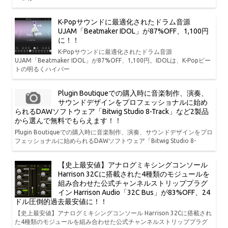
K-Popサウンドに最適化されたドラム音源
UJAM「Beatmaker IDOL」が87%OFF、1,100円
に！！
K-Popサウンドに最適化されたドラム音源
UJAM「Beatmaker IDOL」が87%OFF、1,100円。IDOLは、K-Popビー
トの明るくハイパー
Plugin Boutiqueでの購入時に音楽制作、演奏、
サウンドデザインをプロフェッショナルに始め
られるDAWソフトウェア「Bitwig Studio 8-Track」など2製品
から選んで無料でもらえます！！
Plugin Boutiqueでの購入時に音楽制作、演奏、サウンドデザインをプロ
フェッショナルに始められるDAWソフトウェア「Bitwig Studio 8-
【史上最安値】アナログミキシングコンソール
Harrison 32Cに搭載された4種類のモジュールを
組み合わせた公式チャンネルストリッププラグ
イン Harrison Audio「32C Bus」が83%OFF、24
ドル圧倒的過去最安値に！！
【史上最安値】アナログミキシングコンソール Harrison 32Cに搭載され
た4種類のモジュールを組み合わせた公式チャンネルストリッププラグ