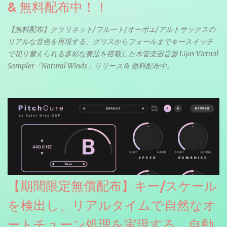
& 無料配布中！！
【無料配布】クラリネット/フルート/オーボエ/アルトサックスの
リアルな音色を再現する、グリスからフォールまでキースイッチ
で切り替えられる多彩な奏法を搭載した木管楽器音源 Lijas Virtual
Sampler「Natural Winds」リリース & 無料配布中。
【期間限定無償配布】キー/スケール
を検出し、リアルタイムで自然なオ
ートチューン処理を実現する、自動