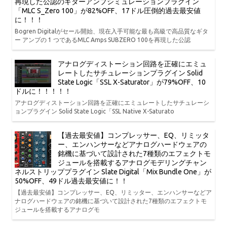
再現した公認のギターアンプシミュレーションプラグイン
「MLC S_Zero 100」が82%OFF、17ドル圧倒的過去最安値
に！！！
Bogren Digitalがセール開始、現在入手可能な最も高級で高品質なギタ
ー アンプの 1 つであるMLC Amps SUBZERO 100を再現した公認
アナログディストーション回路を正確にエミュ
レートしたサチュレーションプラグイン Solid
State Logic「SSL X-Saturator」が79%OFF、10
ドルに！！！！！
アナログディストーション回路を正確にエミュレートしたサチュレーシ
ョンプラグイン Solid State Logic「SSL Native X-Saturato
【過去最安値】コンプレッサー、EQ、リミッタ
ー、エンハンサーなどアナログハードウェアの
銘機に基づいて設計された7種類のエフェクトモ
ジュールを搭載するアナログモデリングチャン
ネルストリッププラグイン Slate Digital「Mix Bundle One」が
50%OFF、49ドル過去最安値に！！
【過去最安値】コンプレッサー、EQ、リミッター、エンハンサーなどア
ナログハードウェアの銘機に基づいて設計された7種類のエフェクトモ
ジュールを搭載するアナログモ