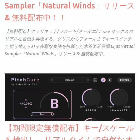
Sampler「Natural Winds」リリース
& 無料配布中！！
【無料配布】クラリネット/フルート/オーボエ/アルトサックスの
リアルな音色を再現する、グリスからフォールまでキースイッチ
で切り替えられる多彩な奏法を搭載した木管楽器音源 Lijas Virtual
Sampler「Natural Winds」リリース & 無料配布中。
【期間限定無償配布】キー/スケール
を検出し、リアルタイムで自然なオ