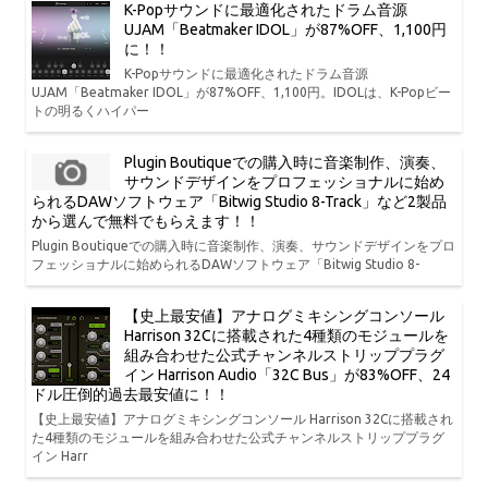
K-Popサウンドに最適化されたドラム音源
UJAM「Beatmaker IDOL」が87%OFF、1,100円
に！！
K-Popサウンドに最適化されたドラム音源
UJAM「Beatmaker IDOL」が87%OFF、1,100円。IDOLは、K-Popビー
トの明るくハイパー
Plugin Boutiqueでの購入時に音楽制作、演奏、
サウンドデザインをプロフェッショナルに始め
られるDAWソフトウェア「Bitwig Studio 8-Track」など2製品
から選んで無料でもらえます！！
Plugin Boutiqueでの購入時に音楽制作、演奏、サウンドデザインをプロ
フェッショナルに始められるDAWソフトウェア「Bitwig Studio 8-
【史上最安値】アナログミキシングコンソール
Harrison 32Cに搭載された4種類のモジュールを
組み合わせた公式チャンネルストリッププラグ
イン Harrison Audio「32C Bus」が83%OFF、24
ドル圧倒的過去最安値に！！
【史上最安値】アナログミキシングコンソール Harrison 32Cに搭載され
た4種類のモジュールを組み合わせた公式チャンネルストリッププラグ
イン Harr