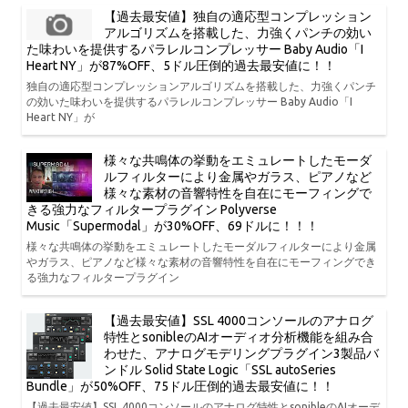
【過去最安値】独自の適応型コンプレッション
アルゴリズムを搭載した、力強くパンチの効い
た味わいを提供するパラレルコンプレッサー Baby Audio「I
Heart NY」が87%OFF、5ドル圧倒的過去最安値に！！
独自の適応型コンプレッションアルゴリズムを搭載した、力強くパンチ
の効いた味わいを提供するパラレルコンプレッサー Baby Audio「I
Heart NY」が
様々な共鳴体の挙動をエミュレートしたモーダ
ルフィルターにより金属やガラス、ピアノなど
様々な素材の音響特性を自在にモーフィングで
きる強力なフィルタープラグイン Polyverse
Music「Supermodal」が30%OFF、69ドルに！！！
様々な共鳴体の挙動をエミュレートしたモーダルフィルターにより金属
やガラス、ピアノなど様々な素材の音響特性を自在にモーフィングでき
る強力なフィルタープラグイン
【過去最安値】SSL 4000コンソールのアナログ
特性とsonibleのAIオーディオ分析機能を組み合
わせた、アナログモデリングプラグイン3製品バ
ンドル Solid State Logic「SSL autoSeries
Bundle」が50%OFF、75ドル圧倒的過去最安値に！！
【過去最安値】SSL 4000コンソールのアナログ特性とsonibleのAIオーデ