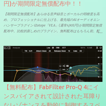
円)が期間限定無償配布中！！
【期間限定無償配布】あらゆる音声録音とボーカルの明瞭度を高
め、プロフェッショナルに仕上げる、最先端のAIオーディオエン
ハンサープラグイン iZotope「VEA」(通常4,901円)が期間限定無償
配布中。比較的新しめのプラグイン。無料配布はもちろん初。配
信やナレーションにもぴったり。ボーカルミックスやVTuberさん
にも。
【無料配布】FabFilter Pro-Q 4にイ
ンスパイアされて設計された耳障り
なレゾナンスを動的に制御するスペ