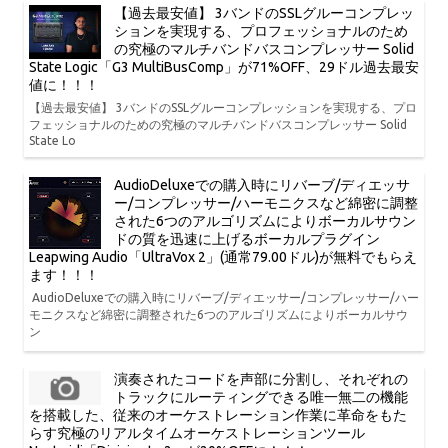
【過去最安値】 3バンドのSSLグルーコンプレッ
ションを実現する、プロフェッショナルのため
の究極のマルチバンドバスコンプレッサー Solid
State Logic「G3 MultiBusComp」が71%OFF、29ドル過去最安
値に！！！
【過去最安値】 3バンドのSSLグルーコンプレッションを実現する、プロ
フェッショナルのための究極のマルチバンドバスコンプレッサー Solid
State Lo
AudioDeluxeでの購入時にリバーブ/ディエッサ
ー/コンプレッサー/ハーモニクスなど綿密に調整
された6つのアルゴリズムによりボーカルサウン
ドの質を迅速に上げるボーカルプラグイン
Leapwing Audio「UltraVox 2」(通常79.00ドル)が無料でもらえ
ます！！！
AudioDeluxeでの購入時にリバーブ/ディエッサー/コンプレッサー/ハー
モニクスなど綿密に調整された6つのアルゴリズムによりボーカルサウ
ン
演奏されたコードを声部に分割し、それぞれの
トラックにルーティングできる唯一無二の機能
を搭載した、従来のオーケストレーション作業に革命をもた
らす究極のリアルタイムオーケストレーションツール