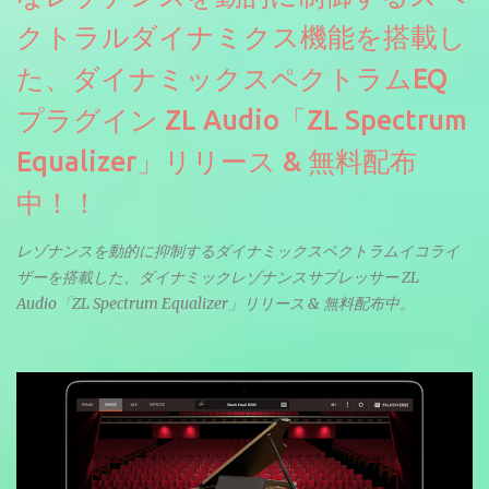
クトラルダイナミクス機能を搭載し
た、ダイナミックスペクトラムEQ
プラグイン ZL Audio「ZL Spectrum
Equalizer」リリース & 無料配布
中！！
レゾナンスを動的に抑制するダイナミックスペクトラムイコライ
ザーを搭載した、ダイナミックレゾナンスサプレッサー ZL
Audio「ZL Spectrum Equalizer」リリース & 無料配布中。