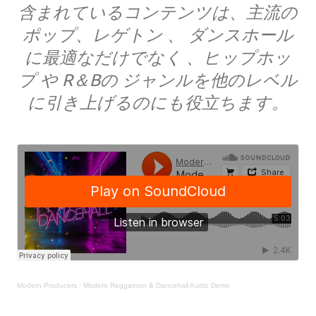
含まれているコンテンツは、主流の
ポップ、レゲトン 、 ダンスホール
に最適なだけでなく 、ヒップホッ
プ や R＆Bの ジャンルを他のレベル
に引き上げるのにも役立ちます。
Modern Producers
·
Modern Reggaeton & Dancehall Audio Demo