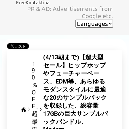
FreeKontaktina
スキップしてメイン コンテンツに移動
PR & AD: Advertisements from
Google etc.
(4/13朝まで)【超大型
↑
セール】ヒップホップ
9
やフューチャーベー
0
ス、EDM等、あらゆる
％
モダンスタイルに最適
O
な20のサンプルパック
F
を収録した、総容量
F
超
17GBの巨大サンプルパ
最
ックバンドル、