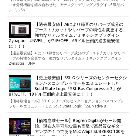
ィオ分析機能を組み合わせた、アナログモデリングプラグイン3製品バ
ンドル So
【過去最安値】AIにより録音のリバーブ成分の
ブースト / カットやリバーブの特性を変更する、
強力なリアルタイムデミキシングプラグイン
Zynaptiq「UNVEIL」が74%OFF、69ドル圧倒的過去最安値
に！！！
【過去最安値】AIにより録音のリバーブ成分のブースト / カットやリバ
ーブの特性を変更する、強力なリアルタイムデミキシングプラグイン
Zynaptiq「UNV
【史上最安値】SSL G シリーズのセンターセクシ
ョンバスコンプレッサーをエミュレートした
Solid State Logic「SSL Bus Compressor 2」が
87%OFF、19ドル圧倒的史上最安値に！！！
【価格崩壊セール】SSL G シリーズのセンターセクションバスコンプレ
ッサーをエミュレートした Solid State Logic「SSL Native B
【価格崩壊セール】Bogren Digitalがセール開
始、現在入手可能な最も高級で高品質なギター
アンプの 1 つであるMLC Amps SUBZERO 100を