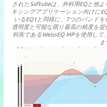
されたSoftubeは、外科用EQと
キシングアプリケーション向けにE
いるEQ1と同様に、7つのバンドを備え
透明度と可能な限り最高の精度を提
科医であるWeissEQ MPを使用
ま