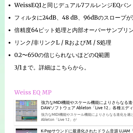
WeissEQ1と同じデュアル7フルレンジEQバン
フィルタに24dB、48 dB、96dBのスロー
倍精度64ビット処理と内部オーバーサンプリ
リンク/非リンクL / RおよびM / S処理
0.2〜650の信じられないほどのQ範囲
3/1まで。詳細はこちらから。
Weiss EQ MP
強力なMIDI機能やスケール機能によりさらなる
DAWソフトウェア Ableton「Live 12」各
強力なMIDI機能やスケール機能によりさらなる進化を
Ableton「Live 12」が
K-Popサウンドに最適化されたドラム音源 UJAM「Bea