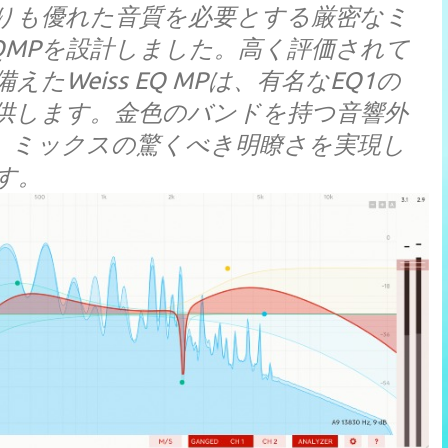
他よりも優れた音質を必要とする厳密なミ
QMPを設計しました。高く評価されて
たWeiss EQ MPは、有名なEQ1の
供します。金色のバンドを持つ音響外
して、ミックスの驚くべき明瞭さを実現し
す。