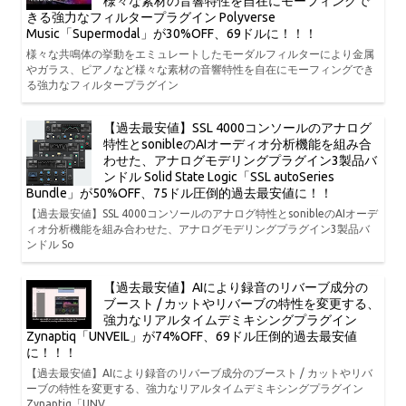
様々な素材の音響特性を自在にモーフィングで
きる強力なフィルタープラグイン Polyverse
Music「Supermodal」が30%OFF、69ドルに！！！
様々な共鳴体の挙動をエミュレートしたモーダルフィルターにより金属
やガラス、ピアノなど様々な素材の音響特性を自在にモーフィングでき
る強力なフィルタープラグイン
【過去最安値】SSL 4000コンソールのアナログ
特性とsonibleのAIオーディオ分析機能を組み合
わせた、アナログモデリングプラグイン3製品バ
ンドル Solid State Logic「SSL autoSeries
Bundle」が50%OFF、75ドル圧倒的過去最安値に！！
【過去最安値】SSL 4000コンソールのアナログ特性とsonibleのAIオーデ
ィオ分析機能を組み合わせた、アナログモデリングプラグイン3製品バ
ンドル So
【過去最安値】AIにより録音のリバーブ成分の
ブースト / カットやリバーブの特性を変更する、
強力なリアルタイムデミキシングプラグイン
Zynaptiq「UNVEIL」が74%OFF、69ドル圧倒的過去最安値
に！！！
【過去最安値】AIにより録音のリバーブ成分のブースト / カットやリバ
ーブの特性を変更する、強力なリアルタイムデミキシングプラグイン
Zynaptiq「UNV