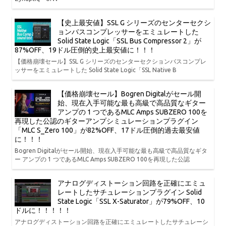
【史上最安値】SSL G シリーズのセンターセクシ
ョンバスコンプレッサーをエミュレートした
Solid State Logic「SSL Bus Compressor 2」が
87%OFF、19ドル圧倒的史上最安値に！！！
【価格崩壊セール】SSL G シリーズのセンターセクションバスコンプレ
ッサーをエミュレートした Solid State Logic「SSL Native B
【価格崩壊セール】Bogren Digitalがセール開
始、現在入手可能な最も高級で高品質なギター
アンプの 1 つであるMLC Amps SUBZERO 100を
再現した公認のギターアンプシミュレーションプラグイン
「MLC S_Zero 100」が82%OFF、17ドル圧倒的過去最安値
に！！！
Bogren Digitalがセール開始、現在入手可能な最も高級で高品質なギタ
ー アンプの 1 つであるMLC Amps SUBZERO 100を再現した公認
アナログディストーション回路を正確にエミュ
レートしたサチュレーションプラグイン Solid
State Logic「SSL X-Saturator」が79%OFF、10
ドルに！！！！！
アナログディストーション回路を正確にエミュレートしたサチュレーシ