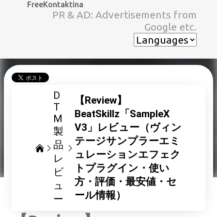
FreeKontaktina
スキップしてメイン コンテンツに移動
PR & AD: Advertisements from
Google etc.
D
【Review】
T
BeatSkillz「SampleX
M
V3」レビュー（ヴィン
製
テージサンプラーエミ
品
ュレーションエフェク
レ
トプラグイン・使い
ビ
方・評価・最安値・セ
ュ
ール情報）
ー