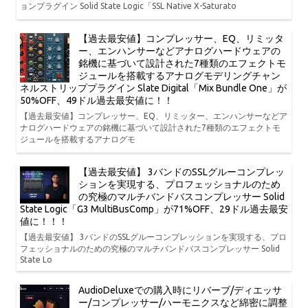
ョンプラグイン Solid State Logic「SSL Native X-Saturato
【過去最安値】コンプレッサー、EQ、リミッタ
ー、エンハンサーなどアナログハードウェアの
銘機に基づいて設計された7種類のエフェクトモ
ジュールを搭載するアナログモデリングチャン
ネルストリッププラグイン Slate Digital「Mix Bundle One」が
50%OFF、49ドル過去最安値に！！
【過去最安値】コンプレッサー、EQ、リミッター、エンハンサーなどア
ナログハードウェアの銘機に基づいて設計された7種類のエフェクトモ
ジュールを搭載するアナログモ
【過去最安値】 3バンドのSSLグルーコンプレッ
ションを実現する、プロフェッショナルのため
の究極のマルチバンドバスコンプレッサー Solid
State Logic「G3 MultiBusComp」が71%OFF、29ドル過去最安
値に！！！
【過去最安値】 3バンドのSSLグルーコンプレッションを実現する、プロ
フェッショナルのための究極のマルチバンドバスコンプレッサー Solid
State Lo
AudioDeluxeでの購入時にリバーブ/ディエッサ
ー/コンプレッサー/ハーモニクスなど綿密に調整