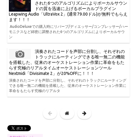
された6つのアルゴリズムによりボーカルサウン
ドの質を迅速に上げるボーカルプラグイン
Leapwing Audio「UltraVox 2」(通常79.00ドル)が無料でもらえ
ます！！！
AudioDeluxeでの購入時にリバーブ/ディエッサー/コンプレッサー/ハー
モニクスなど綿密に調整された6つのアルゴリズムによりボーカルサウ
ン
演奏されたコードを声部に分割し、それぞれの
トラックにルーティングできる唯一無二の機能
を搭載した、従来のオーケストレーション作業に革命をもた
らす究極のリアルタイムオーケストレーションツール
Nextmidi「Divisimate 2」が20%OFFに！！！
演奏されたコードを声部に分割し、それぞれのトラックにルーティング
できる唯一無二の機能を搭載した、従来のオーケストレーション作業に
革命をもたらす究極のリアルタ