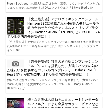
Plugin Boutiqueでの購入時に音楽制作、演奏、サウンドデザインをプロ
フェッショナルに始められるDAWソフトウェア「Bitwig Studio 8-
【史上最安値】アナログミキシングコンソール
Harrison 32Cに搭載された4種類のモジュールを
組み合わせた公式チャンネルストリッププラグ
イン Harrison Audio「32C Bus」が83%OFF、24
ドル圧倒的過去最安値に！！
【史上最安値】アナログミキシングコンソール Harrison 32Cに搭載され
た4種類のモジュールを組み合わせた公式チャンネルストリッププラグ
イン Harr
【過去最安値】独自の適応型コンプレッション
アルゴリズムを搭載した、力強くパンチの効い
た味わいを提供するパラレルコンプレッサー Baby Audio「I
Heart NY」が87%OFF、5ドル圧倒的過去最安値に！！
独自の適応型コンプレッションアルゴリズムを搭載した、力強くパンチ
の効いた味わいを提供するパラレルコンプレッサー Baby Audio「I
Heart NY」が
様々な共鳴体の挙動をエミュレートしたモーダ
ルフィルターにより金属やガラス、ピアノなど