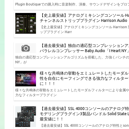
Plugin Boutiqueでの購入時に音楽制作、演奏、サウンドデザインをプロフ
【史上最安値】アナログミキシングコンソール Har
チャンネルストリッププラグイン Harrison Aud
【史上最安値】アナログミキシングコンソール Harris
ッププラグイン Harr
【過去最安値】独自の適応型コンプレッションア
パラレルコンプレッサー Baby Audio「I Hear
独自の適応型コンプレッションアルゴリズムを搭載した、力強くパンチの効いた味
NY」が
様々な共鳴体の挙動をエミュレートしたモーダル
性を自在にモーフィングできる強力なフィルタープラグイン P
に！！！
様々な共鳴体の挙動をエミュレートしたモーダルフィルターにより金属
力なフィルタープラグイン
【過去最安値】SSL 4000コンソールのアナログ
モデリングプラグイン3製品バンドル Solid State Log
最安値に！！
【過去最安値】SSL 4000コンソールのアナログ特性とs