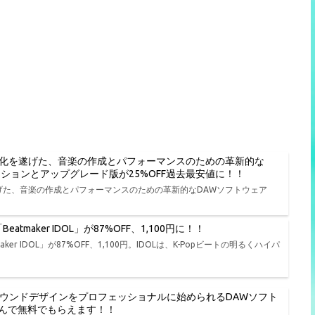
進化を遂げた、音楽の作成とパフォーマンスのための革新的な
種エディションとアップグレード版が25%OFF過去最安値に！！
遂げた、音楽の作成とパフォーマンスのための革新的なDAWソフトウェア
tmaker IDOL」が87%OFF、1,100円に！！
er IDOL」が87%OFF、1,100円。IDOLは、K-Popビートの明るくハイパ
、演奏、サウンドデザインをプロフェッショナルに始められるDAWソフト
品から選んで無料でもらえます！！