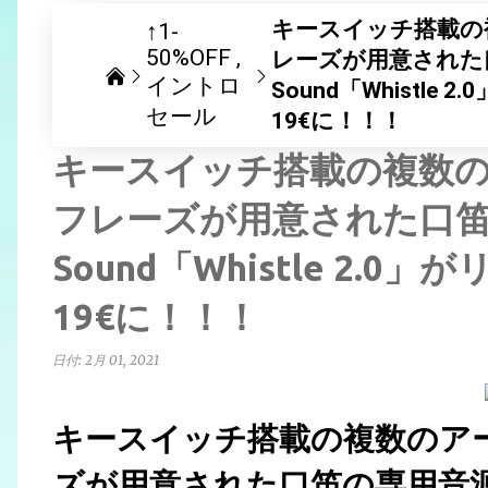
キースイッチ搭載の
↑1-
50%OFF
レーズが用意された口
イントロ
Sound「Whistl
セール
19€に！！！
キースイッチ搭載の複数
フレーズが用意された口笛の
Sound「Whistle 2
19€に！！！
日付:
2月 01, 2021
キースイッチ搭載の複数のア
ズが用意された口笛の専用音源、Ra