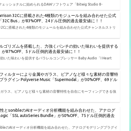
ェッショナルに始められるDAWソフトウェア「Bitwig Studio 8-
rison 32Cに搭載された4種類のモジュールを組み合わせた公式
io「32C Bus」が83%OFF、24ドル圧倒的過去最安値に！！
on 32Cに搭載された4種類のモジュールを組み合わせた公式チャンネルストリ
ルゴリズムを搭載した、力強くパンチの効いた味わいを提供する
t NY」が87%OFF、5ドル圧倒的過去最安値に！！
わいを提供するパラレルコンプレッサー Baby Audio「I Heart
フィルターにより金属やガラス、ピアノなど様々な素材の音響特
olyverse Music「Supermodal」が30%OFF、69ドル
やガラス、ピアノなど様々な素材の音響特性を自在にモーフィングできる強
特性とsonibleのAIオーディオ分析機能を組み合わせた、アナログ
ic「SSL autoSeries Bundle」が50%OFF、75ドル圧倒的過去
onibleのAIオーディオ分析機能を組み合わせた、アナログモデリングプラグイ