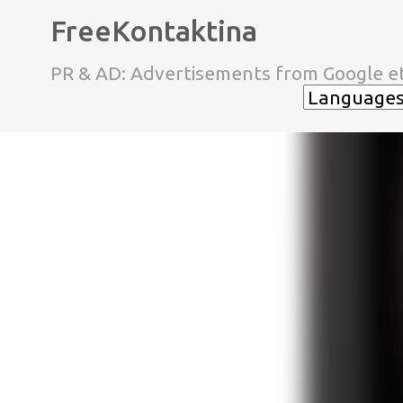
FreeKontaktina
PR & AD: Advertisements from Google et