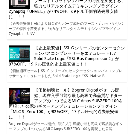
ブースト / カットやリバーブの特性を変更する、
強力なリアルタイムデミキシングプラグイン
Zynaptiq「UNVEIL」が74%OFF、69ドル圧倒的過去最安値
に！！！
【過去最安値】AIにより録音のリバーブ成分のブースト / カットやリバ
ーブの特性を変更する、強力なリアルタイムデミキシングプラグイン
Zynaptiq「UNV
【史上最安値】SSL G シリーズのセンターセクシ
ョンバスコンプレッサーをエミュレートした
Solid State Logic「SSL Bus Compressor 2」が
87%OFF、19ドル圧倒的史上最安値に！！！
【価格崩壊セール】SSL G シリーズのセンターセクションバスコンプレ
ッサーをエミュレートした Solid State Logic「SSL Native B
【価格崩壊セール】Bogren Digitalがセール開
始、現在入手可能な最も高級で高品質なギター
アンプの 1 つであるMLC Amps SUBZERO 100を
再現した公認のギターアンプシミュレーションプラグイン
「MLC S_Zero 100」が82%OFF、17ドル圧倒的過去最安値
に！！！
Bogren Digitalがセール開始、現在入手可能な最も高級で高品質なギタ
ー アンプの 1 つであるMLC Amps SUBZERO 100を再現した公認