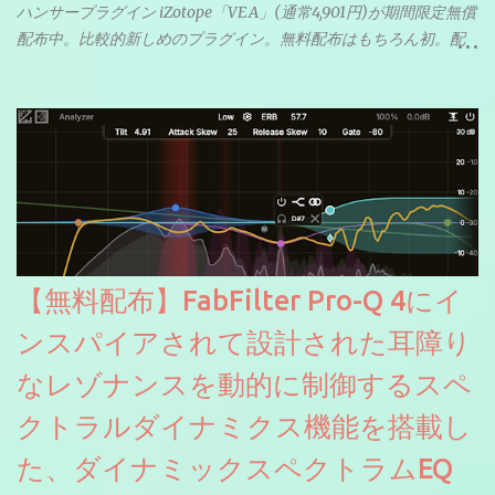
ハンサープラグイン iZotope「VEA」(通常4,901円)が期間限定無償
配布中。比較的新しめのプラグイン。無料配布はもちろん初。配
信やナレーションにもぴったり。ボーカルミックスやVTuberさん
にも。
【無料配布】FabFilter Pro-Q 4にイ
ンスパイアされて設計された耳障り
なレゾナンスを動的に制御するスペ
クトラルダイナミクス機能を搭載し
た、ダイナミックスペクトラムEQ