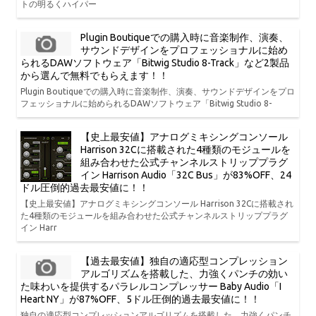
トの明るくハイパー
Plugin Boutiqueでの購入時に音楽制作、演奏、
サウンドデザインをプロフェッショナルに始め
られるDAWソフトウェア「Bitwig Studio 8-Track」など2製品
から選んで無料でもらえます！！
Plugin Boutiqueでの購入時に音楽制作、演奏、サウンドデザインをプロ
フェッショナルに始められるDAWソフトウェア「Bitwig Studio 8-
【史上最安値】アナログミキシングコンソール
Harrison 32Cに搭載された4種類のモジュールを
組み合わせた公式チャンネルストリッププラグ
イン Harrison Audio「32C Bus」が83%OFF、24
ドル圧倒的過去最安値に！！
【史上最安値】アナログミキシングコンソール Harrison 32Cに搭載され
た4種類のモジュールを組み合わせた公式チャンネルストリッププラグ
イン Harr
【過去最安値】独自の適応型コンプレッション
アルゴリズムを搭載した、力強くパンチの効い
た味わいを提供するパラレルコンプレッサー Baby Audio「I
Heart NY」が87%OFF、5ドル圧倒的過去最安値に！！
独自の適応型コンプレッションアルゴリズムを搭載した、力強くパンチ