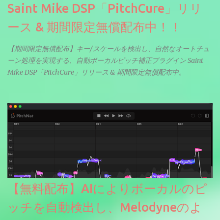
Saint Mike DSP「PitchCure」リリ
ース & 期間限定無償配布中！！
【期間限定無償配布】キー/スケールを検出し、自然なオートチュ
ーン処理を実現する、自動ボーカルピッチ補正プラグイン Saint
Mike DSP「PitchCure」リリース & 期間限定無償配布中。
【無料配布】AIによりボーカルのピ
ッチを自動検出し、Melodyneのよ