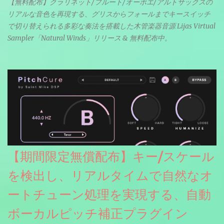
【無料配布】クラリネット/フルート/オーボエ/アルトサックスの
リアルな音色を再現する、グリスからフォールまでキースイッチ
で切り替えられる多彩な奏法を搭載した木管楽器音源 Lijas Virtual
Sampler「Natural Winds」リリース & 無料配布中。
【期間限定無償配布】キー/スケール
を検出し、リアルタイムで自然なオ
ートチューン処理を実現する、自動
ボーカルピッチ補正プラグイン