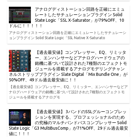
アナログディストーション回路を正確にエミュ
レートしたサチュレーションプラグイン Solid
State Logic「SSL X-Saturator」が79%OFF、10
ドルに！！！！！
アナログディストーション回路を正確にエミュレートしたサチュレーシ
ョンプラグイン Solid State Logic「SSL Native X-Saturato
【過去最安値】コンプレッサー、EQ、リミッタ
ー、エンハンサーなどアナログハードウェアの
銘機に基づいて設計された7種類のエフェクトモ
ジュールを搭載するアナログモデリングチャン
ネルストリッププラグイン Slate Digital「Mix Bundle One」が
50%OFF、49ドル過去最安値に！！
【過去最安値】コンプレッサー、EQ、リミッター、エンハンサーなどア
ナログハードウェアの銘機に基づいて設計された7種類のエフェクトモ
ジュールを搭載するアナログモ
【過去最安値】 3バンドのSSLグルーコンプレッ
ションを実現する、プロフェッショナルのため
の究極のマルチバンドバスコンプレッサー Solid
State Logic「G3 MultiBusComp」が71%OFF、29ドル過去最安
値に！！！