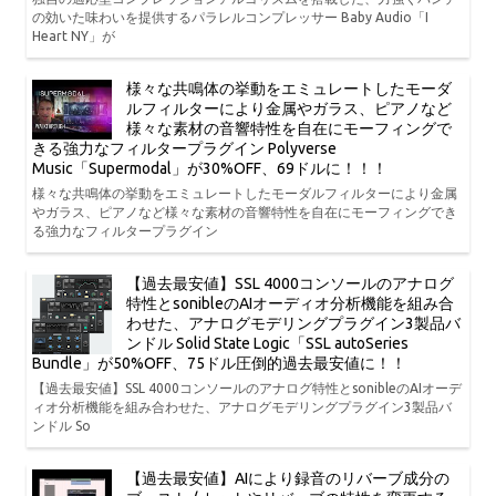
の効いた味わいを提供するパラレルコンプレッサー Baby Audio「I
Heart NY」が
様々な共鳴体の挙動をエミュレートしたモーダ
ルフィルターにより金属やガラス、ピアノなど
様々な素材の音響特性を自在にモーフィングで
きる強力なフィルタープラグイン Polyverse
Music「Supermodal」が30%OFF、69ドルに！！！
様々な共鳴体の挙動をエミュレートしたモーダルフィルターにより金属
やガラス、ピアノなど様々な素材の音響特性を自在にモーフィングでき
る強力なフィルタープラグイン
【過去最安値】SSL 4000コンソールのアナログ
特性とsonibleのAIオーディオ分析機能を組み合
わせた、アナログモデリングプラグイン3製品バ
ンドル Solid State Logic「SSL autoSeries
Bundle」が50%OFF、75ドル圧倒的過去最安値に！！
【過去最安値】SSL 4000コンソールのアナログ特性とsonibleのAIオーデ
ィオ分析機能を組み合わせた、アナログモデリングプラグイン3製品バ
ンドル So
【過去最安値】AIにより録音のリバーブ成分の