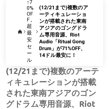
↑7
(12/21まで)複数のア
0%
OF
ーティキュレーショ
F
ンが搭載された東南
超
アジアのゴングドラ
最
ム専用音源、Riot
安
Audio「Ritual Gong
セ
Drum」が71%OFF、
ー
14ドル最安に！
ル
(12/21まで)複数のアーテ
ィキュレーションが搭載
された東南アジアのゴン
グドラム専用音源、Riot