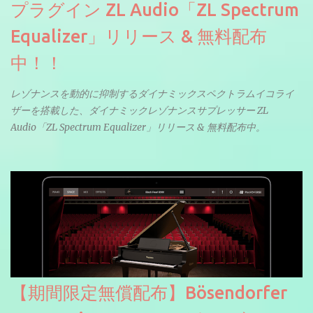
プラグイン ZL Audio「ZL Spectrum
Equalizer」リリース & 無料配布
中！！
レゾナンスを動的に抑制するダイナミックスペクトラムイコライ
ザーを搭載した、ダイナミックレゾナンスサプレッサー ZL
Audio「ZL Spectrum Equalizer」リリース & 無料配布中。
【期間限定無償配布】Bösendorfer