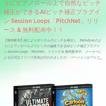
うにピアノロール上で自然なピッチ
補正ができるAIピッチ補正プラグイ
ン Session Loops「PitchNet」リリ
ース & 無料配布中！！
【無料配布】AIによりボーカルのピッチを検出し、Melodyneのよ
うにピアノロール上でピッチの編集できるAIピッチ補正プラグイ
ン Session Loops「PitchNet」リリース & 無料配布中。メーカーに
よる正式なリリース告知は行われましたが、バージョンはアルフ
ァと記載されているようなので今後アップデートで細かいバグな
どが修正されていくのだと思われます。筆者もざっくりと確認し
たところ動作は問題なさそうです。KVR Developer Challenge
2026に出品されている製品になります。国内代理店でも取り扱い
のあるDrumNetのメーカーです。調べたところによるとオープン
ソースを元に設計・改良した製品のようです。