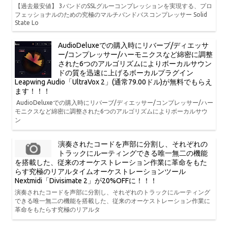
【過去最安値】 3バンドのSSLグルーコンプレッションを実現する、プロ
フェッショナルのための究極のマルチバンドバスコンプレッサー Solid
State Lo
AudioDeluxeでの購入時にリバーブ/ディエッサ
ー/コンプレッサー/ハーモニクスなど綿密に調整
された6つのアルゴリズムによりボーカルサウン
ドの質を迅速に上げるボーカルプラグイン
Leapwing Audio「UltraVox 2」(通常79.00ドル)が無料でもらえ
ます！！！
AudioDeluxeでの購入時にリバーブ/ディエッサー/コンプレッサー/ハー
モニクスなど綿密に調整された6つのアルゴリズムによりボーカルサウ
ン
演奏されたコードを声部に分割し、それぞれの
トラックにルーティングできる唯一無二の機能
を搭載した、従来のオーケストレーション作業に革命をもた
らす究極のリアルタイムオーケストレーションツール
Nextmidi「Divisimate 2」が20%OFFに！！！
演奏されたコードを声部に分割し、それぞれのトラックにルーティング
できる唯一無二の機能を搭載した、従来のオーケストレーション作業に
革命をもたらす究極のリアルタ