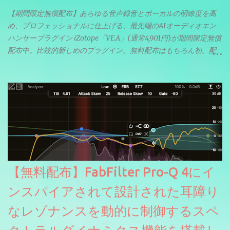
【期間限定無償配布】あらゆる音声録音とボーカルの明瞭度を高
め、プロフェッショナルに仕上げる、最先端のAIオーディオエン
ハンサープラグイン iZotope「VEA」(通常4,901円)が期間限定無償
配布中。比較的新しめのプラグイン。無料配布はもちろん初。配
信やナレーションにもぴったり。ボーカルミックスやVTuberさん
にも。
【無料配布】FabFilter Pro-Q 4にイ
ンスパイアされて設計された耳障り
なレゾナンスを動的に制御するスペ