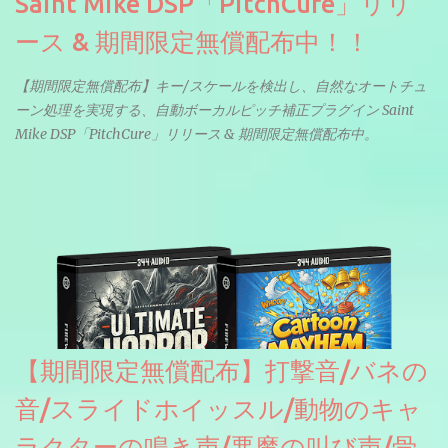
Saint Mike DSP「PitchCure」リリ
ース & 期間限定無償配布中！！
【期間限定無償配布】キー/スケールを検出し、自然なオートチュ
ーン処理を実現する、自動ボーカルピッチ補正プラグイン Saint
Mike DSP「PitchCure」リリース & 期間限定無償配布中。
【期間限定無償配布】打撃音/バネの
音/スライドホイッスル/動物のキャ
ラクターの鳴き声/悪魔の叫び声/骨