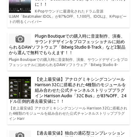
に！！
K-Popサウンドに最適化されたドラム音源
UJAM「Beatmaker IDOL」が87%OFF、1,100円。IDOLは、K-Popビー
トの明るくハイパー
Plugin Boutiqueでの購入時に音楽制作、演奏、
サウンドデザインをプロフェッショナルに始め
られるDAWソフトウェア「Bitwig Studio 8-Track」など2製品
から選んで無料でもらえます！！
Plugin Boutiqueでの購入時に音楽制作、演奏、サウンドデザインをプロ
フェッショナルに始められるDAWソフトウェア「Bitwig Studio 8-
【史上最安値】アナログミキシングコンソール
Harrison 32Cに搭載された4種類のモジュールを
組み合わせた公式チャンネルストリッププラグ
イン Harrison Audio「32C Bus」が83%OFF、24
ドル圧倒的過去最安値に！！
【史上最安値】アナログミキシングコンソール Harrison 32Cに搭載され
た4種類のモジュールを組み合わせた公式チャンネルストリッププラグ
イン Harr
【過去最安値】独自の適応型コンプレッション