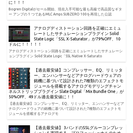
に！！！
Bogren Digitalがセール開始、現在入手可能な最も高級で高品質なギタ
ー アンプの 1 つであるMLC Amps SUBZERO 100を再現した公認
アナログディストーション回路を正確にエミュ
レートしたサチュレーションプラグイン Solid
State Logic「SSL X-Saturator」が79%OFF、10
ドルに！！！！！
アナログディストーション回路を正確にエミュレートしたサチュレーシ
ョンプラグイン Solid State Logic「SSL Native X-Saturato
【過去最安値】コンプレッサー、EQ、リミッタ
ー、エンハンサーなどアナログハードウェアの
銘機に基づいて設計された7種類のエフェクトモ
ジュールを搭載するアナログモデリングチャン
ネルストリッププラグイン Slate Digital「Mix Bundle One」が
50%OFF、49ドル過去最安値に！！
【過去最安値】コンプレッサー、EQ、リミッター、エンハンサーなどア
ナログハードウェアの銘機に基づいて設計された7種類のエフェクトモ
ジュールを搭載するアナログモ
【過去最安値】 3バンドのSSLグルーコンプレッ