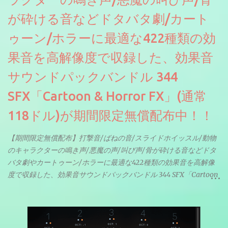
が砕ける音などドタバタ劇/カート
ゥーン/ホラーに最適な422種類の効
果音を高解像度で収録した、効果音
サウンドパックバンドル 344
SFX「Cartoon & Horror FX」(通常
118ドル)が期間限定無償配布中！！
【期間限定無償配布】打撃音/ばねの音/スライドホイッスル/動物
のキャラクターの鳴き声/悪魔の声/叫び声/骨が砕ける音などドタ
バタ劇やカートゥーン/ホラーに最適な422種類の効果音を高解像
度で収録した、効果音サウンドパックバンドル 344 SFX「Cartoon
& Horror FX」(通常118ドル)が期間限定無償配布中。サンプリン
グレート等もしっかりと業界水準を満たしております。