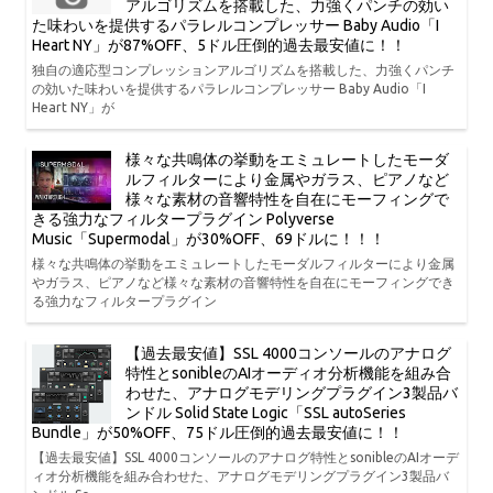
アルゴリズムを搭載した、力強くパンチの効い
た味わいを提供するパラレルコンプレッサー Baby Audio「I
Heart NY」が87%OFF、5ドル圧倒的過去最安値に！！
独自の適応型コンプレッションアルゴリズムを搭載した、力強くパンチ
の効いた味わいを提供するパラレルコンプレッサー Baby Audio「I
Heart NY」が
様々な共鳴体の挙動をエミュレートしたモーダ
ルフィルターにより金属やガラス、ピアノなど
様々な素材の音響特性を自在にモーフィングで
きる強力なフィルタープラグイン Polyverse
Music「Supermodal」が30%OFF、69ドルに！！！
様々な共鳴体の挙動をエミュレートしたモーダルフィルターにより金属
やガラス、ピアノなど様々な素材の音響特性を自在にモーフィングでき
る強力なフィルタープラグイン
【過去最安値】SSL 4000コンソールのアナログ
特性とsonibleのAIオーディオ分析機能を組み合
わせた、アナログモデリングプラグイン3製品バ
ンドル Solid State Logic「SSL autoSeries
Bundle」が50%OFF、75ドル圧倒的過去最安値に！！
【過去最安値】SSL 4000コンソールのアナログ特性とsonibleのAIオーデ
ィオ分析機能を組み合わせた、アナログモデリングプラグイン3製品バ