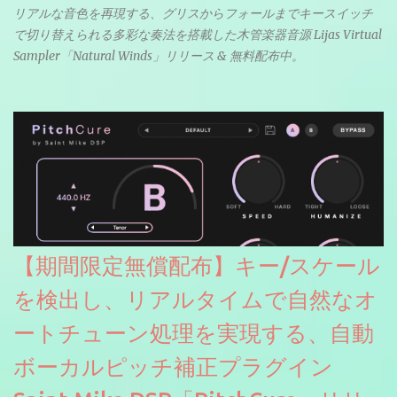
リアルな音色を再現する、グリスからフォールまでキースイッチ
で切り替えられる多彩な奏法を搭載した木管楽器音源 Lijas Virtual
Sampler「Natural Winds」リリース & 無料配布中。
【期間限定無償配布】キー/スケール
を検出し、リアルタイムで自然なオ
ートチューン処理を実現する、自動
ボーカルピッチ補正プラグイン