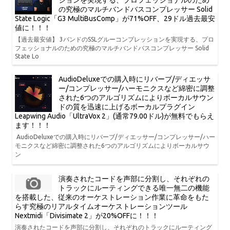
ションを実現する、プロフェッショナルのため
の究極のマルチバンドバスコンプレッサー Solid
State Logic「G3 MultiBusComp」が71%OFF、29ドル過去最安
値に！！！
【過去最安値】 3バンドのSSLグルーコンプレッションを実現する、プロ
フェッショナルのための究極のマルチバンドバスコンプレッサー Solid
State Lo
AudioDeluxeでの購入時にリバーブ/ディエッサ
ー/コンプレッサー/ハーモニクスなど綿密に調整
された6つのアルゴリズムによりボーカルサウン
ドの質を迅速に上げるボーカルプラグイン
Leapwing Audio「UltraVox 2」(通常79.00ドル)が無料でもらえ
ます！！！
AudioDeluxeでの購入時にリバーブ/ディエッサー/コンプレッサー/ハー
モニクスなど綿密に調整された6つのアルゴリズムによりボーカルサウ
ン
演奏されたコードを声部に分割し、それぞれの
トラックにルーティングできる唯一無二の機能
を搭載した、従来のオーケストレーション作業に革命をもた
らす究極のリアルタイムオーケストレーションツール
Nextmidi「Divisimate 2」が20%OFFに！！！
演奏されたコードを声部に分割し、それぞれのトラックにルーティング