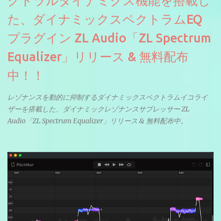
クトラルダイナミクス機能を搭載し
た、ダイナミックスペクトラムEQ
プラグイン ZL Audio「ZL Spectrum
Equalizer」リリース & 無料配布
中！！
レゾナンスを動的に抑制するダイナミックスペクトラムイコライ
ザーを搭載した、ダイナミックレゾナンスサプレッサー ZL
Audio「ZL Spectrum Equalizer」リリース & 無料配布中。