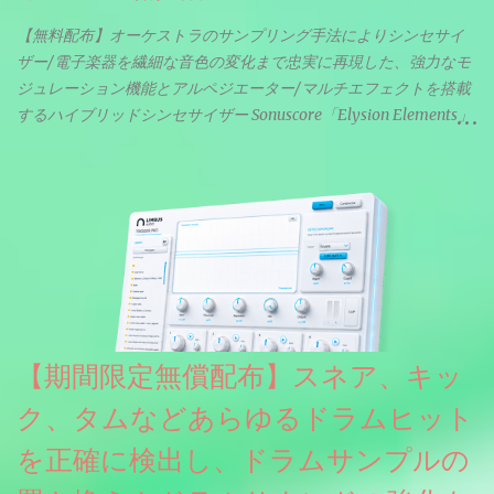
【無料配布】オーケストラのサンプリング手法によりシンセサイ
ザー/電子楽器を繊細な音色の変化まで忠実に再現した、強力なモ
ジュレーション機能とアルペジエーター/マルチエフェクトを搭載
するハイブリッドシンセサイザー Sonuscore「Elysion Elements」
リリース & 無料配布中。Elysion 2からライブラリを抜粋した製品
です。パフォーマンス機能とエディット機能以外全ての機能が使
えるようになっています。総容量も7GBを超えます。複数の設定に
より音色が作りこまれているため、あらかじめアルペジオがプロ
グラムされているプリセットも多いですが、アルペジオを切るこ
とももちろんできます。 ほとんどのシンセライブラリは、音を一
度サンプリングしてベロシティで音量を調整します。 しかし、
ELYSIONは違います。ビンテージシンセを含む様々な音源から、
複数のベロシティレイヤーにわたって録音し、各レイヤーを整形
【期間限定無償配布】スネア、キッ
することで、弱く演奏した場合と強く演奏した場合で、全く異な
る音色が得られます。単に音量を変えただけの同じ音ではありま
ク、タムなどあらゆるドラムヒット
せん。
を正確に検出し、ドラムサンプルの