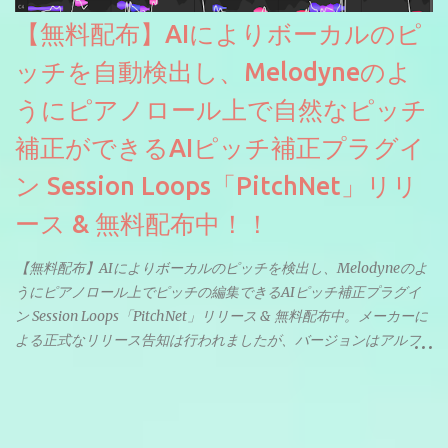
【無料配布】AIによりボーカルのピ
ッチを自動検出し、Melodyneのよ
うにピアノロール上で自然なピッチ
補正ができるAIピッチ補正プラグイ
ン Session Loops「PitchNet」リリ
ース & 無料配布中！！
【無料配布】AIによりボーカルのピッチを検出し、Melodyneのよ
うにピアノロール上でピッチの編集できるAIピッチ補正プラグイ
ン Session Loops「PitchNet」リリース & 無料配布中。メーカーに
よる正式なリリース告知は行われましたが、バージョンはアルフ
ァと記載されているようなので今後アップデートで細かいバグな
どが修正されていくのだと思われます。筆者もざっくりと確認し
たところ動作は問題なさそうです。KVR Developer Challenge
2026に出品されている製品になります。国内代理店でも取り扱い