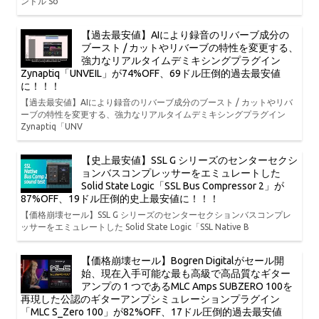
ンドル So
【過去最安値】AIにより録音のリバーブ成分の
ブースト / カットやリバーブの特性を変更する、
強力なリアルタイムデミキシングプラグイン
Zynaptiq「UNVEIL」が74%OFF、69ドル圧倒的過去最安値
に！！！
【過去最安値】AIにより録音のリバーブ成分のブースト / カットやリバ
ーブの特性を変更する、強力なリアルタイムデミキシングプラグイン
Zynaptiq「UNV
【史上最安値】SSL G シリーズのセンターセクシ
ョンバスコンプレッサーをエミュレートした
Solid State Logic「SSL Bus Compressor 2」が
87%OFF、19ドル圧倒的史上最安値に！！！
【価格崩壊セール】SSL G シリーズのセンターセクションバスコンプレ
ッサーをエミュレートした Solid State Logic「SSL Native B
【価格崩壊セール】Bogren Digitalがセール開
始、現在入手可能な最も高級で高品質なギター
アンプの 1 つであるMLC Amps SUBZERO 100を
再現した公認のギターアンプシミュレーションプラグイン
「MLC S_Zero 100」が82%OFF、17ドル圧倒的過去最安値