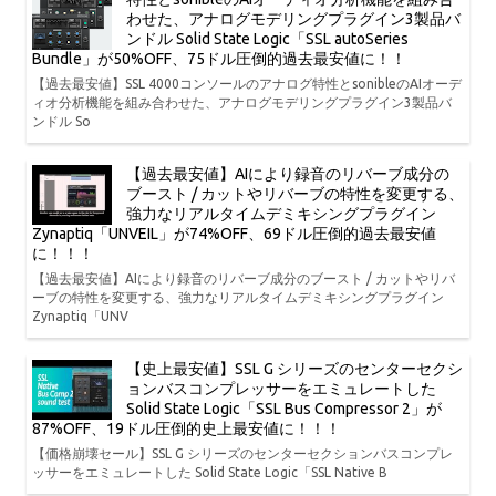
わせた、アナログモデリングプラグイン3製品バ
ンドル Solid State Logic「SSL autoSeries
Bundle」が50%OFF、75ドル圧倒的過去最安値に！！
【過去最安値】SSL 4000コンソールのアナログ特性とsonibleのAIオーデ
ィオ分析機能を組み合わせた、アナログモデリングプラグイン3製品バ
ンドル So
【過去最安値】AIにより録音のリバーブ成分の
ブースト / カットやリバーブの特性を変更する、
強力なリアルタイムデミキシングプラグイン
Zynaptiq「UNVEIL」が74%OFF、69ドル圧倒的過去最安値
に！！！
【過去最安値】AIにより録音のリバーブ成分のブースト / カットやリバ
ーブの特性を変更する、強力なリアルタイムデミキシングプラグイン
Zynaptiq「UNV
【史上最安値】SSL G シリーズのセンターセクシ
ョンバスコンプレッサーをエミュレートした
Solid State Logic「SSL Bus Compressor 2」が
87%OFF、19ドル圧倒的史上最安値に！！！
【価格崩壊セール】SSL G シリーズのセンターセクションバスコンプレ
ッサーをエミュレートした Solid State Logic「SSL Native B