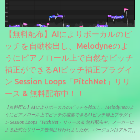
【無料配布】AIによりボーカルのピ
ッチを自動検出し、Melodyneのよ
うにピアノロール上で自然なピッチ
補正ができるAIピッチ補正プラグイ
ン Session Loops「PitchNet」リリ
ース & 無料配布中！！
【無料配布】AIによりボーカルのピッチを検出し、Melodyneのよ
うにピアノロール上でピッチの編集できるAIピッチ補正プラグイ
ン Session Loops「PitchNet」リリース & 無料配布中。メーカーに
よる正式なリリース告知は行われましたが、バージョンはアルフ
ァと記載されているようなので今後アップデートで細かいバグな