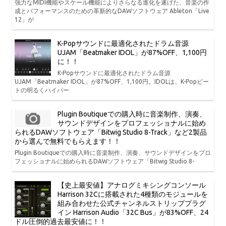
強力なMIDI機能やスケール機能によりさらなる進化を遂げた、音楽の作
成とパフォーマンスのための革新的なDAWソフトウェア Ableton「Live
12」が
K-Popサウンドに最適化されたドラム音源
UJAM「Beatmaker IDOL」が87%OFF、1,100円
に！！
K-Popサウンドに最適化されたドラム音源
UJAM「Beatmaker IDOL」が87%OFF、1,100円。IDOLは、K-Popビー
トの明るくハイパー
Plugin Boutiqueでの購入時に音楽制作、演奏、
サウンドデザインをプロフェッショナルに始め
られるDAWソフトウェア「Bitwig Studio 8-Track」など2製品
から選んで無料でもらえます！！
Plugin Boutiqueでの購入時に音楽制作、演奏、サウンドデザインをプロ
フェッショナルに始められるDAWソフトウェア「Bitwig Studio 8-
【史上最安値】アナログミキシングコンソール
Harrison 32Cに搭載された4種類のモジュールを
組み合わせた公式チャンネルストリッププラグ
イン Harrison Audio「32C Bus」が83%OFF、24
ドル圧倒的過去最安値に！！