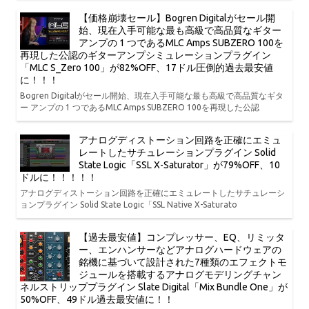
【価格崩壊セール】Bogren Digitalがセール開
始、現在入手可能な最も高級で高品質なギター
アンプの 1 つであるMLC Amps SUBZERO 100を
再現した公認のギターアンプシミュレーションプラグイン
「MLC S_Zero 100」が82%OFF、17ドル圧倒的過去最安値
に！！！
Bogren Digitalがセール開始、現在入手可能な最も高級で高品質なギタ
ー アンプの 1 つであるMLC Amps SUBZERO 100を再現した公認
アナログディストーション回路を正確にエミュ
レートしたサチュレーションプラグイン Solid
State Logic「SSL X-Saturator」が79%OFF、10
ドルに！！！！！
アナログディストーション回路を正確にエミュレートしたサチュレーシ
ョンプラグイン Solid State Logic「SSL Native X-Saturato
【過去最安値】コンプレッサー、EQ、リミッタ
ー、エンハンサーなどアナログハードウェアの
銘機に基づいて設計された7種類のエフェクトモ
ジュールを搭載するアナログモデリングチャン
ネルストリッププラグイン Slate Digital「Mix Bundle One」が
50%OFF、49ドル過去最安値に！！