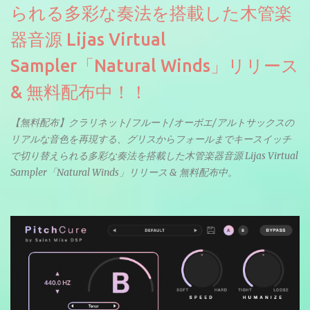
られる多彩な奏法を搭載した木管楽
器音源 Lijas Virtual
Sampler「Natural Winds」リリース
& 無料配布中！！
【無料配布】クラリネット/フルート/オーボエ/アルトサックスの
リアルな音色を再現する、グリスからフォールまでキースイッチ
で切り替えられる多彩な奏法を搭載した木管楽器音源 Lijas Virtual
Sampler「Natural Winds」リリース & 無料配布中。