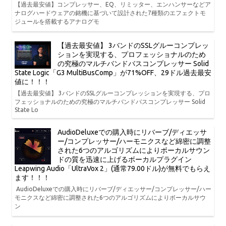
【過去最安値】コンプレッサー、EQ、リミッター、エンハンサーなどア
ナログハードウェアの銘機に基づいて設計された7種類のエフェクトモ
ジュールを搭載するアナログモ
【過去最安値】 3バンドのSSLグルーコンプレッ
ションを実現する、プロフェッショナルのため
の究極のマルチバンドバスコンプレッサー Solid
State Logic「G3 MultiBusComp」が71%OFF、29ドル過去最安
値に！！！
【過去最安値】 3バンドのSSLグルーコンプレッションを実現する、プロ
フェッショナルのための究極のマルチバンドバスコンプレッサー Solid
State Lo
AudioDeluxeでの購入時にリバーブ/ディエッサ
ー/コンプレッサー/ハーモニクスなど綿密に調整
された6つのアルゴリズムによりボーカルサウン
ドの質を迅速に上げるボーカルプラグイン
Leapwing Audio「UltraVox 2」(通常79.00ドル)が無料でもらえ
ます！！！
AudioDeluxeでの購入時にリバーブ/ディエッサー/コンプレッサー/ハー
モニクスなど綿密に調整された6つのアルゴリズムによりボーカルサウ
ン