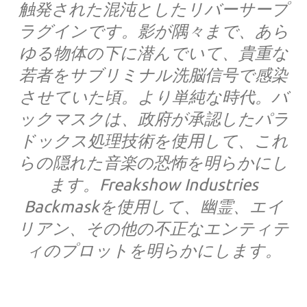
触発された混沌としたリバーサープ
ラグインです。影が隅々まで、あら
ゆる物体の下に潜んでいて、貴重な
若者をサブリミナル洗脳信号で感染
させていた頃。より単純な時代。バ
ックマスクは、政府が承認したパラ
ドックス処理技術を使用して、これ
らの隠れた音楽の恐怖を明らかにし
ます。Freakshow Industries
Backmaskを使用して、幽霊、エイ
リアン、その他の不正なエンティテ
ィのプロットを明らかにします。