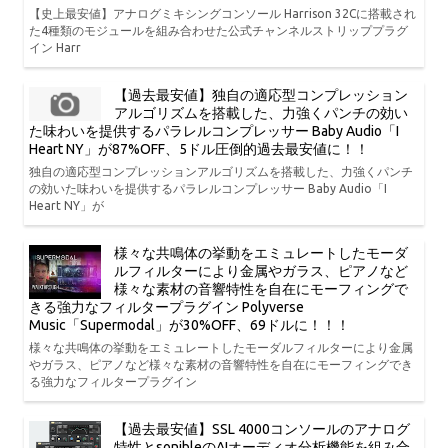
【史上最安値】アナログミキシングコンソール Harrison 32Cに搭載され
た4種類のモジュールを組み合わせた公式チャンネルストリッププラグ
イン Harr
【過去最安値】独自の適応型コンプレッション
アルゴリズムを搭載した、力強くパンチの効い
た味わいを提供するパラレルコンプレッサー Baby Audio「I
Heart NY」が87%OFF、5ドル圧倒的過去最安値に！！
独自の適応型コンプレッションアルゴリズムを搭載した、力強くパンチ
の効いた味わいを提供するパラレルコンプレッサー Baby Audio「I
Heart NY」が
様々な共鳴体の挙動をエミュレートしたモーダ
ルフィルターにより金属やガラス、ピアノなど
様々な素材の音響特性を自在にモーフィングで
きる強力なフィルタープラグイン Polyverse
Music「Supermodal」が30%OFF、69ドルに！！！
様々な共鳴体の挙動をエミュレートしたモーダルフィルターにより金属
やガラス、ピアノなど様々な素材の音響特性を自在にモーフィングでき
る強力なフィルタープラグイン
【過去最安値】SSL 4000コンソールのアナログ
特性とsonibleのAIオーディオ分析機能を組み合