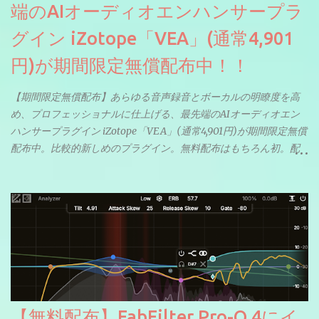
端のAIオーディオエンハンサープラ
グイン iZotope「VEA」(通常4,901
円)が期間限定無償配布中！！
【期間限定無償配布】あらゆる音声録音とボーカルの明瞭度を高
め、プロフェッショナルに仕上げる、最先端のAIオーディオエン
ハンサープラグイン iZotope「VEA」(通常4,901円)が期間限定無償
配布中。比較的新しめのプラグイン。無料配布はもちろん初。配
信やナレーションにもぴったり。ボーカルミックスやVTuberさん
にも。
【無料配布】FabFilter Pro-Q 4にイ