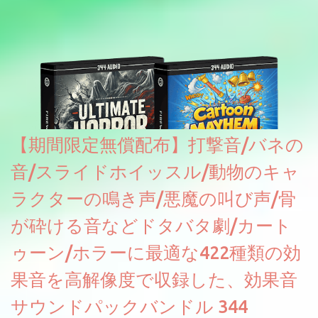
どが修正されていくのだと思われます。筆者もざっくりと確認し
たところ動作は問題なさそうです。KVR Developer Challenge
2026に出品されている製品になります。国内代理店でも取り扱い
のあるDrumNetのメーカーです。調べたところによるとオープン
ソースを元に設計・改良した製品のようです。
【期間限定無償配布】打撃音/バネの
音/スライドホイッスル/動物のキャ
ラクターの鳴き声/悪魔の叫び声/骨
が砕ける音などドタバタ劇/カート
ゥーン/ホラーに最適な422種類の効
果音を高解像度で収録した、効果音
サウンドパックバンドル 344