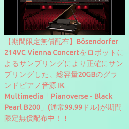
【期間限定無償配布】Bösendorfer
214VC Vienna Concertをロボットに
よるサンプリングにより正確にサン
プリングした、総容量20GBのグラ
ンドピアノ音源 IK
Multimedia「Pianoverse - Black
Pearl B200」(通常99.99ドル)が期間
限定無償配布中！！