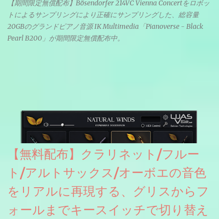
【期間限定無償配布】Bösendorfer 214VC Vienna Concertをロボッ
トによるサンプリングにより正確にサンプリングした、総容量
20GBのグランドピアノ音源 IK Multimedia「Pianoverse - Black
Pearl B200」が期間限定無償配布中。
【無料配布】クラリネット/フルー
ト/アルトサックス/オーボエの音色
をリアルに再現する、グリスからフ
ォールまでキースイッチで切り替え