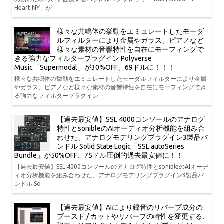
Heart NY」が
様々な共鳴体の挙動をエミュレートしたモーダ
ルフィルターにより金属やガラス、ピアノなど
様々な素材の音響特性を自在にモーフィングで
きる強力なフィルタープラグイン Polyverse
Music「Supermodal」が30%OFF、69ドルに！！！
様々な共鳴体の挙動をエミュレートしたモーダルフィルターにより金属
やガラス、ピアノなど様々な素材の音響特性を自在にモーフィングでき
る強力なフィルタープラグイン
【過去最安値】SSL 4000コンソールのアナログ
特性とsonibleのAIオーディオ分析機能を組み合
わせた、アナログモデリングプラグイン3製品バ
ンドル Solid State Logic「SSL autoSeries
Bundle」が50%OFF、75ドル圧倒的過去最安値に！！
【過去最安値】SSL 4000コンソールのアナログ特性とsonibleのAIオーデ
ィオ分析機能を組み合わせた、アナログモデリングプラグイン3製品バ
ンドル So
【過去最安値】AIにより録音のリバーブ成分の
ブースト / カットやリバーブの特性を変更する、