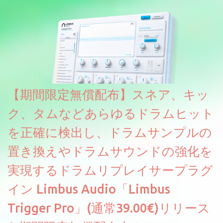
です。パフォーマンス機能とエディット機能以外全ての機能が使
えるようになっています。総容量も7GBを超えます。複数の設定に
より音色が作りこまれているため、あらかじめアルペジオがプロ
グラムされているプリセットも多いですが、アルペジオを切るこ
とももちろんできます。 ほとんどのシンセライブラリは、音を一
度サンプリングしてベロシティで音量を調整します。 しかし、
ELYSIONは違います。ビンテージシンセを含む様々な音源から、
複数のベロシティレイヤーにわたって録音し、各レイヤーを整形
【期間限定無償配布】スネア、キッ
することで、弱く演奏した場合と強く演奏した場合で、全く異な
る音色が得られます。単に音量を変えただけの同じ音ではありま
ク、タムなどあらゆるドラムヒット
せん。
を正確に検出し、ドラムサンプルの
置き換えやドラムサウンドの強化を
実現するドラムリプレイサープラグ
イン Limbus Audio「Limbus
Trigger Pro」(通常39.00€)リリース