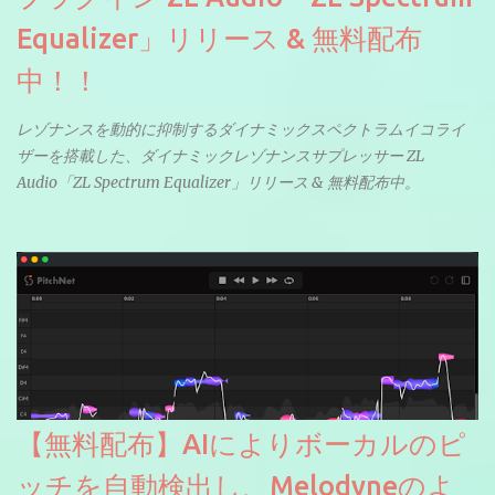
Equalizer」リリース & 無料配布
中！！
レゾナンスを動的に抑制するダイナミックスペクトラムイコライ
ザーを搭載した、ダイナミックレゾナンスサプレッサー ZL
Audio「ZL Spectrum Equalizer」リリース & 無料配布中。
【無料配布】AIによりボーカルのピ
ッチを自動検出し、Melodyneのよ