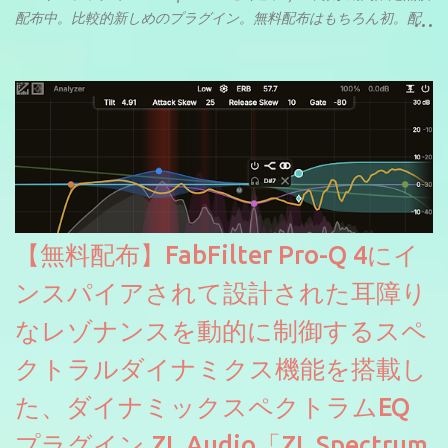
配布中。比較的新しめのプラグイン。無料配布はもちろん初。配
信やナレーションにもぴったり。ボーカルミックスやVTuberさん
にも。
【無料配布】FabFilter Pro-Q 4にイ
ンスパイアされて設計された耳障り
なレゾナンスを動的に制御するスペ
クトラルダイナミクス機能を搭載し
た、ダイナミックスペクトラムEQ
プラグイン ZL Audio「ZL Spectrum