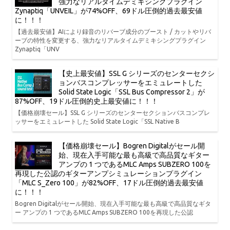
強力なリアルタイムデミキシングプラグイン
Zynaptiq「UNVEIL」が74%OFF、69ドル圧倒的過去最安値
に！！！
【過去最安値】AIにより録音のリバーブ成分のブースト / カットやリバ
ーブの特性を変更する、強力なリアルタイムデミキシングプラグイン
Zynaptiq「UNV
【史上最安値】SSL G シリーズのセンターセクシ
ョンバスコンプレッサーをエミュレートした
Solid State Logic「SSL Bus Compressor 2」が
87%OFF、19ドル圧倒的史上最安値に！！！
【価格崩壊セール】SSL G シリーズのセンターセクションバスコンプレ
ッサーをエミュレートした Solid State Logic「SSL Native B
【価格崩壊セール】Bogren Digitalがセール開
始、現在入手可能な最も高級で高品質なギター
アンプの 1 つであるMLC Amps SUBZERO 100を
再現した公認のギターアンプシミュレーションプラグイン
「MLC S_Zero 100」が82%OFF、17ドル圧倒的過去最安値
に！！！
Bogren Digitalがセール開始、現在入手可能な最も高級で高品質なギタ
ー アンプの 1 つであるMLC Amps SUBZERO 100を再現した公認