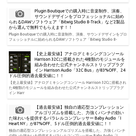
Plugin Boutiqueでの購入時に音楽制作、演奏、
サウンドデザインをプロフェッショナルに始め
られるDAWソフトウェア「Bitwig Studio 8-Track」など2製品
から選んで無料でもらえます！！
Plugin Boutiqueでの購入時に音楽制作、演奏、サウンドデザインをプロ
フェッショナルに始められるDAWソフトウェア「Bitwig Studio 8-
【史上最安値】アナログミキシングコンソール
Harrison 32Cに搭載された4種類のモジュールを
組み合わせた公式チャンネルストリッププラグ
イン Harrison Audio「32C Bus」が83%OFF、24
ドル圧倒的過去最安値に！！
【史上最安値】アナログミキシングコンソール Harrison 32Cに搭載され
た4種類のモジュールを組み合わせた公式チャンネルストリッププラグ
イン Harr
【過去最安値】独自の適応型コンプレッション
アルゴリズムを搭載した、力強くパンチの効い
た味わいを提供するパラレルコンプレッサー Baby Audio「I
Heart NY」が87%OFF、5ドル圧倒的過去最安値に！！
独自の適応型コンプレッションアルゴリズムを搭載した、力強くパンチ
の効いた味わいを提供するパラレルコンプレッサー Baby Audio「I