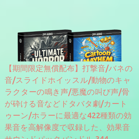
【期間限定無償配布】打撃音/バネの
音/スライドホイッスル/動物のキャ
ラクターの鳴き声/悪魔の叫び声/骨
が砕ける音などドタバタ劇/カート
ゥーン/ホラーに最適な422種類の効
果音を高解像度で収録した、効果音
サウンドパックバンドル 344