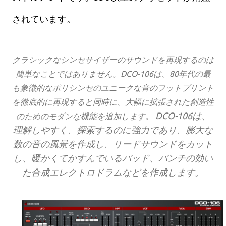
されています。
クラシックなシンセサイザーのサウンドを再現するのは
簡単なことではありません。DCO-106は、80年代の最
も象徴的なポリシンセのユニークな音のフットプリント
を徹底的に再現すると同時に、大幅に拡張された創造性
DCO-106は、
のためのモダンな機能を追加します。
理解しやすく、探索するのに強力であり、膨大な
数の音の風景を作成し、リードサウンドをカット
し、暖かくてかすんでいるパッド、パンチの効い
た合成エレクトロドラムなどを作成します。