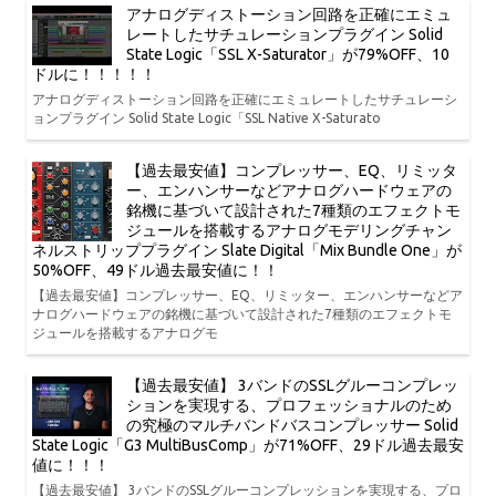
アナログディストーション回路を正確にエミュ
レートしたサチュレーションプラグイン Solid
State Logic「SSL X-Saturator」が79%OFF、10
ドルに！！！！！
アナログディストーション回路を正確にエミュレートしたサチュレーシ
ョンプラグイン Solid State Logic「SSL Native X-Saturato
【過去最安値】コンプレッサー、EQ、リミッタ
ー、エンハンサーなどアナログハードウェアの
銘機に基づいて設計された7種類のエフェクトモ
ジュールを搭載するアナログモデリングチャン
ネルストリッププラグイン Slate Digital「Mix Bundle One」が
50%OFF、49ドル過去最安値に！！
【過去最安値】コンプレッサー、EQ、リミッター、エンハンサーなどア
ナログハードウェアの銘機に基づいて設計された7種類のエフェクトモ
ジュールを搭載するアナログモ
【過去最安値】 3バンドのSSLグルーコンプレッ
ションを実現する、プロフェッショナルのため
の究極のマルチバンドバスコンプレッサー Solid
State Logic「G3 MultiBusComp」が71%OFF、29ドル過去最安
値に！！！
【過去最安値】 3バンドのSSLグルーコンプレッションを実現する、プロ