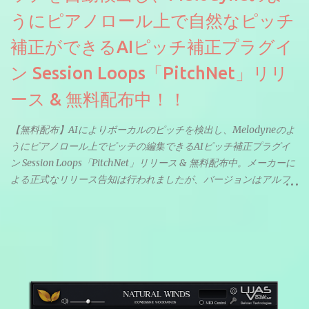
うにピアノロール上で自然なピッチ
補正ができるAIピッチ補正プラグイ
ン Session Loops「PitchNet」リリ
ース & 無料配布中！！
【無料配布】AIによりボーカルのピッチを検出し、Melodyneのよ
うにピアノロール上でピッチの編集できるAIピッチ補正プラグイ
ン Session Loops「PitchNet」リリース & 無料配布中。メーカーに
よる正式なリリース告知は行われましたが、バージョンはアルフ
ァと記載されているようなので今後アップデートで細かいバグな
どが修正されていくのだと思われます。筆者もざっくりと確認し
たところ動作は問題なさそうです。KVR Developer Challenge
2026に出品されている製品になります。国内代理店でも取り扱い
のあるDrumNetのメーカーです。調べたところによるとオープン
ソースを元に設計・改良した製品のようです。