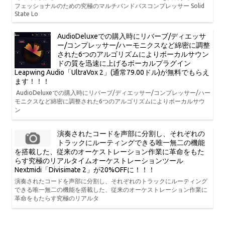
フェッショナルのための究極のマルチバンドバスコンプレッサー Solid
State Lo
AudioDeluxeでの購入時にリバーブ/ディエッサ
ー/コンプレッサー/ハーモニクスなど綿密に調整
された6つのアルゴリズムによりボーカルサウン
ドの質を迅速に上げるボーカルプラグイン
Leapwing Audio「UltraVox 2」(通常79.00ドル)が無料でもらえ
ます！！！
AudioDeluxeでの購入時にリバーブ/ディエッサー/コンプレッサー/ハー
モニクスなど綿密に調整された6つのアルゴリズムによりボーカルサウ
ン
演奏されたコードを声部に分割し、それぞれの
トラックにルーティングできる唯一無二の機能
を搭載した、従来のオーケストレーション作業に革命をもた
らす究極のリアルタイムオーケストレーションツール
Nextmidi「Divisimate 2」が20%OFFに！！！
演奏されたコードを声部に分割し、それぞれのトラックにルーティング
できる唯一無二の機能を搭載した、従来のオーケストレーション作業に
革命をもたらす究極のリアルタ