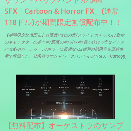
SFX「Cartoon & Horror FX」(通常
118ドル)が期間限定無償配布中！！
【期間限定無償配布】打撃音/ばねの音/スライドホイッスル/動物
のキャラクターの鳴き声/悪魔の声/叫び声/骨が砕ける音などドタ
バタ劇やカートゥーン/ホラーに最適な422種類の効果音を高解像
度で収録した、効果音サウンドパックバンドル 344 SFX「Cartoon
& Horror FX」(通常118ドル)が期間限定無償配布中。サンプリン
グレート等もしっかりと業界水準を満たしております。
【無料配布】オーケストラのサンプ