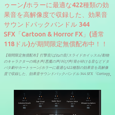
ゥーン/ホラーに最適な422種類の効
果音を高解像度で収録した、効果音
サウンドパックバンドル 344
SFX「Cartoon & Horror FX」(通常
118ドル)が期間限定無償配布中！！
【期間限定無償配布】打撃音/ばねの音/スライドホイッスル/動物
のキャラクターの鳴き声/悪魔の声/叫び声/骨が砕ける音などドタ
バタ劇やカートゥーン/ホラーに最適な422種類の効果音を高解像
度で収録した、効果音サウンドパックバンドル 344 SFX「Cartoon
& Horror FX」(通常118ドル)が期間限定無償配布中。サンプリン
グレート等もしっかりと業界水準を満たしております。