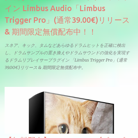
イン Limbus Audio「Limbus
Trigger Pro」(通常39.00€)リリース
& 期間限定無償配布中！！
スネア、キック、タムなどあらゆるドラムヒットを正確に検出
し、ドラムサンプルの置き換えやドラムサウンドの強化を実現す
るドラムリプレイサープラグイン 「Limbus Trigger Pro」(通常
39.00€)リリース & 期間限定無償配布中。