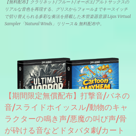
【無料配布】クラリネット/フルート/オーボエ/アルトサックスの
リアルな音色を再現する、グリスからフォールまでキースイッチ
で切り替えられる多彩な奏法を搭載した木管楽器音源 Lijas Virtual
Sampler「Natural Winds」リリース & 無料配布中。
【期間限定無償配布】打撃音/バネの
音/スライドホイッスル/動物のキャ
ラクターの鳴き声/悪魔の叫び声/骨
が砕ける音などドタバタ劇/カート