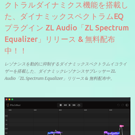
クトラルダイナミクス機能を搭載し
た、ダイナミックスペクトラムEQ
プラグイン ZL Audio「ZL Spectrum
Equalizer」リリース & 無料配布
中！！
レゾナンスを動的に抑制するダイナミックスペクトラムイコライ
ザーを搭載した、ダイナミックレゾナンスサプレッサー ZL
Audio「ZL Spectrum Equalizer」リリース & 無料配布中。