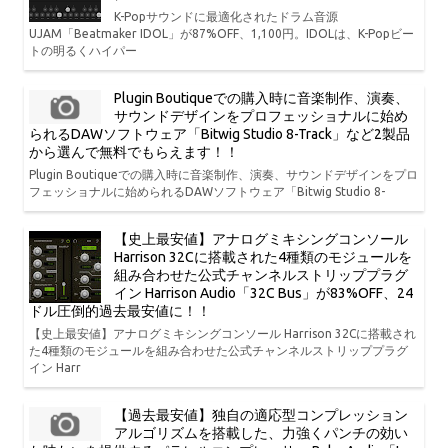
K-Popサウンドに最適化されたドラム音源
UJAM「Beatmaker IDOL」が87%OFF、1,100円。IDOLは、K-Popビー
トの明るくハイパー
Plugin Boutiqueでの購入時に音楽制作、演奏、
サウンドデザインをプロフェッショナルに始め
られるDAWソフトウェア「Bitwig Studio 8-Track」など2製品
から選んで無料でもらえます！！
Plugin Boutiqueでの購入時に音楽制作、演奏、サウンドデザインをプロ
フェッショナルに始められるDAWソフトウェア「Bitwig Studio 8-
【史上最安値】アナログミキシングコンソール
Harrison 32Cに搭載された4種類のモジュールを
組み合わせた公式チャンネルストリッププラグ
イン Harrison Audio「32C Bus」が83%OFF、24
ドル圧倒的過去最安値に！！
【史上最安値】アナログミキシングコンソール Harrison 32Cに搭載され
た4種類のモジュールを組み合わせた公式チャンネルストリッププラグ
イン Harr
【過去最安値】独自の適応型コンプレッション
アルゴリズムを搭載した、力強くパンチの効い