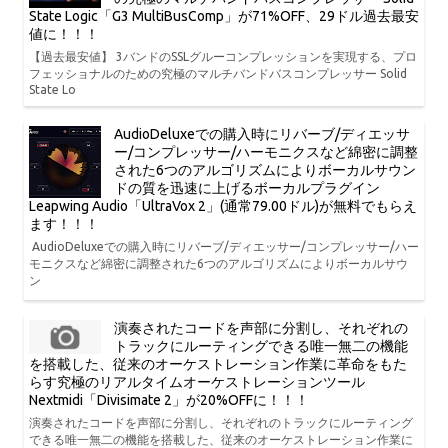
State Logic「G3 MultiBusComp」が71%OFF、29ドル過去最安
値に！！！
【過去最安値】 3バンドのSSLグルーコンプレッションを実現する、プロ
フェッショナルのための究極のマルチバンドバスコンプレッサー Solid
State Lo
AudioDeluxeでの購入時にリバーブ/ディエッサ
ー/コンプレッサー/ハーモニクスなど綿密に調整
された6つのアルゴリズムによりボーカルサウン
ドの質を迅速に上げるボーカルプラグイン
Leapwing Audio「UltraVox 2」(通常79.00ドル)が無料でもらえ
ます！！！
AudioDeluxeでの購入時にリバーブ/ディエッサー/コンプレッサー/ハー
モニクスなど綿密に調整された6つのアルゴリズムによりボーカルサウ
ン
演奏されたコードを声部に分割し、それぞれの
トラックにルーティングできる唯一無二の機能
を搭載した、従来のオーケストレーション作業に革命をもた
らす究極のリアルタイムオーケストレーションツール
Nextmidi「Divisimate 2」が20%OFFに！！！
演奏されたコードを声部に分割し、それぞれのトラックにルーティング
できる唯一無二の機能を搭載した、従来のオーケストレーション作業に