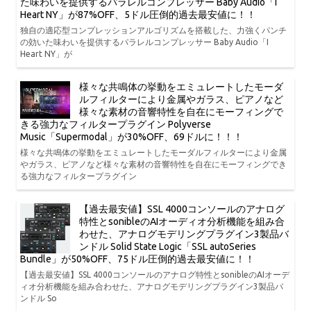
た味わいを提供するパラレルコンプレッサー Baby Audio「I
Heart NY」が87%OFF、5ドル圧倒的過去最安値に！！
独自の適応型コンプレッションアルゴリズムを搭載した、力強くパンチ
の効いた味わいを提供するパラレルコンプレッサー Baby Audio「I
Heart NY」が
様々な共鳴体の挙動をエミュレートしたモーダ
ルフィルターにより金属やガラス、ピアノなど
様々な素材の音響特性を自在にモーフィングで
きる強力なフィルタープラグイン Polyverse
Music「Supermodal」が30%OFF、69ドルに！！！
様々な共鳴体の挙動をエミュレートしたモーダルフィルターにより金属
やガラス、ピアノなど様々な素材の音響特性を自在にモーフィングでき
る強力なフィルタープラグイン
【過去最安値】SSL 4000コンソールのアナログ
特性とsonibleのAIオーディオ分析機能を組み合
わせた、アナログモデリングプラグイン3製品バ
ンドル Solid State Logic「SSL autoSeries
Bundle」が50%OFF、75ドル圧倒的過去最安値に！！
【過去最安値】SSL 4000コンソールのアナログ特性とsonibleのAIオーデ
ィオ分析機能を組み合わせた、アナログモデリングプラグイン3製品バ
ンドル So