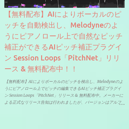
【無料配布】AIによりボーカルのピ
ッチを自動検出し、Melodyneのよ
うにピアノロール上で自然なピッチ
補正ができるAIピッチ補正プラグイ
ン Session Loops「PitchNet」リリ
ース & 無料配布中！！
【無料配布】AIによりボーカルのピッチを検出し、Melodyneのよ
うにピアノロール上でピッチの編集できるAIピッチ補正プラグイ
ン Session Loops「PitchNet」リリース & 無料配布中。メーカーに
よる正式なリリース告知は行われましたが、バージョンはアルフ
ァと記載されているようなので今後アップデートで細かいバグな
どが修正されていくのだと思われます。筆者もざっくりと確認し
たところ動作は問題なさそうです。KVR Developer Challenge