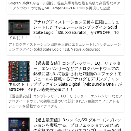
Bogren Digitalがセール開始、現在入手可能な最も高級で高品質なギタ
ー アンプの 1 つであるMLC Amps SUBZERO 100を再現した公認
アナログディストーション回路を正確にエミュ
レートしたサチュレーションプラグイン Solid
State Logic「SSL X-Saturator」が79%OFF、10
ドルに！！！！！
アナログディストーション回路を正確にエミュレートしたサチュレーシ
ョンプラグイン Solid State Logic「SSL Native X-Saturato
【過去最安値】コンプレッサー、EQ、リミッタ
ー、エンハンサーなどアナログハードウェアの
銘機に基づいて設計された7種類のエフェクトモ
ジュールを搭載するアナログモデリングチャン
ネルストリッププラグイン Slate Digital「Mix Bundle One」が
50%OFF、49ドル過去最安値に！！
【過去最安値】コンプレッサー、EQ、リミッター、エンハンサーなどア
ナログハードウェアの銘機に基づいて設計された7種類のエフェクトモ
ジュールを搭載するアナログモ
【過去最安値】 3バンドのSSLグルーコンプレッ
ションを実現する、プロフェッショナルのため
の究極のマルチバンドバスコンプレッサー Solid