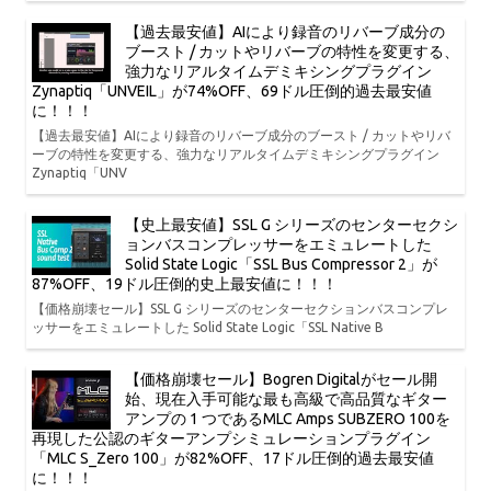
【過去最安値】AIにより録音のリバーブ成分の
ブースト / カットやリバーブの特性を変更する、
強力なリアルタイムデミキシングプラグイン
Zynaptiq「UNVEIL」が74%OFF、69ドル圧倒的過去最安値
に！！！
【過去最安値】AIにより録音のリバーブ成分のブースト / カットやリバ
ーブの特性を変更する、強力なリアルタイムデミキシングプラグイン
Zynaptiq「UNV
【史上最安値】SSL G シリーズのセンターセクシ
ョンバスコンプレッサーをエミュレートした
Solid State Logic「SSL Bus Compressor 2」が
87%OFF、19ドル圧倒的史上最安値に！！！
【価格崩壊セール】SSL G シリーズのセンターセクションバスコンプレ
ッサーをエミュレートした Solid State Logic「SSL Native B
【価格崩壊セール】Bogren Digitalがセール開
始、現在入手可能な最も高級で高品質なギター
アンプの 1 つであるMLC Amps SUBZERO 100を
再現した公認のギターアンプシミュレーションプラグイン
「MLC S_Zero 100」が82%OFF、17ドル圧倒的過去最安値
に！！！