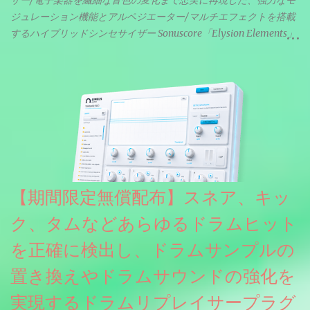
ジュレーション機能とアルペジエーター/マルチエフェクトを搭載
するハイブリッドシンセサイザー Sonuscore「Elysion Elements」
リリース & 無料配布中。Elysion 2からライブラリを抜粋した製品
です。パフォーマンス機能とエディット機能以外全ての機能が使
えるようになっています。総容量も7GBを超えます。複数の設定に
より音色が作りこまれているため、あらかじめアルペジオがプロ
グラムされているプリセットも多いですが、アルペジオを切るこ
とももちろんできます。 ほとんどのシンセライブラリは、音を一
度サンプリングしてベロシティで音量を調整します。 しかし、
ELYSIONは違います。ビンテージシンセを含む様々な音源から、
複数のベロシティレイヤーにわたって録音し、各レイヤーを整形
【期間限定無償配布】スネア、キッ
することで、弱く演奏した場合と強く演奏した場合で、全く異な
る音色が得られます。単に音量を変えただけの同じ音ではありま
ク、タムなどあらゆるドラムヒット
せん。
を正確に検出し、ドラムサンプルの
置き換えやドラムサウンドの強化を
実現するドラムリプレイサープラグ