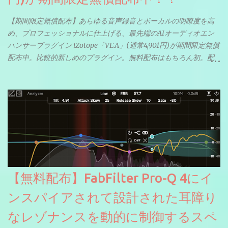
【期間限定無償配布】あらゆる音声録音とボーカルの明瞭度を高
め、プロフェッショナルに仕上げる、最先端のAIオーディオエン
ハンサープラグイン iZotope「VEA」(通常4,901円)が期間限定無償
配布中。比較的新しめのプラグイン。無料配布はもちろん初。配
信やナレーションにもぴったり。ボーカルミックスやVTuberさん
にも。
【無料配布】FabFilter Pro-Q 4にイ
ンスパイアされて設計された耳障り
なレゾナンスを動的に制御するスペ