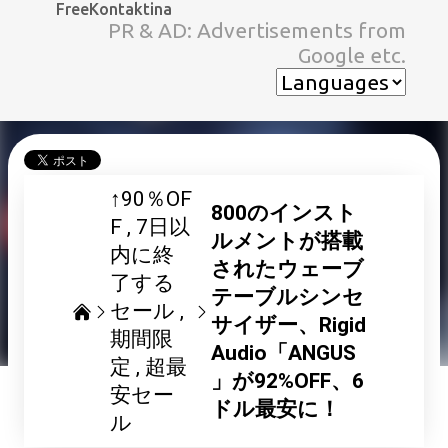
FreeKontaktina
スキップしてメイン コンテンツに移動
PR & AD: Advertisements from
Google etc.
↑90％OF
800のインスト
F
7日以
ルメントが搭載
内に終
されたウェーブ
了する
テーブルシンセ
セール
サイザー、Rigid
期間限
Audio「ANGUS
定
超最
」が92%OFF、6
安セー
ドル最安に！
ル