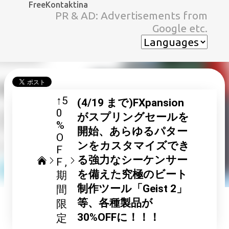
FreeKontaktina
スキップしてメイン コンテンツに移動
PR & AD: Advertisements from
Google etc.
↑5
(4/19 まで)FXpansion
0
がスプリングセールを
%
開始、あらゆるパター
O
ンをカスタマイズでき
F
る強力なシーケンサー
F
を備えた究極のビート
期
制作ツール「Geist 2」
間
等、各種製品が
限
30%OFFに！！！
定