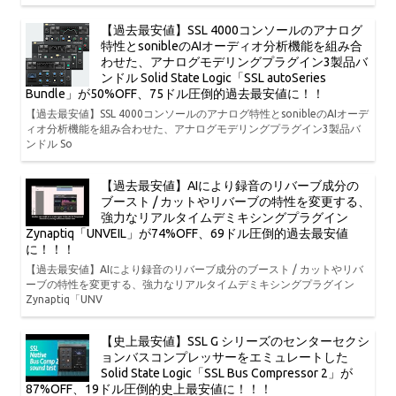
【過去最安値】SSL 4000コンソールのアナログ
特性とsonibleのAIオーディオ分析機能を組み合
わせた、アナログモデリングプラグイン3製品バ
ンドル Solid State Logic「SSL autoSeries
Bundle」が50%OFF、75ドル圧倒的過去最安値に！！
【過去最安値】SSL 4000コンソールのアナログ特性とsonibleのAIオーデ
ィオ分析機能を組み合わせた、アナログモデリングプラグイン3製品バ
ンドル So
【過去最安値】AIにより録音のリバーブ成分の
ブースト / カットやリバーブの特性を変更する、
強力なリアルタイムデミキシングプラグイン
Zynaptiq「UNVEIL」が74%OFF、69ドル圧倒的過去最安値
に！！！
【過去最安値】AIにより録音のリバーブ成分のブースト / カットやリバ
ーブの特性を変更する、強力なリアルタイムデミキシングプラグイン
Zynaptiq「UNV
【史上最安値】SSL G シリーズのセンターセクシ
ョンバスコンプレッサーをエミュレートした
Solid State Logic「SSL Bus Compressor 2」が
87%OFF、19ドル圧倒的史上最安値に！！！