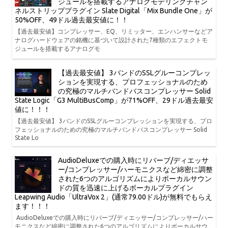
ジュールを搭載するアナログモデリングチャン
ネルストリッププラグイン Slate Digital「Mix Bundle One」が
50%OFF、49ドル過去最安値に！！
【過去最安値】コンプレッサー、EQ、リミッター、エンハンサーなどア
ナログハードウェアの銘機に基づいて設計された7種類のエフェクトモ
ジュールを搭載するアナログモ
【過去最安値】 3バンドのSSLグルーコンプレッ
ションを実現する、プロフェッショナルのため
の究極のマルチバンドバスコンプレッサー Solid
State Logic「G3 MultiBusComp」が71%OFF、29ドル過去最安
値に！！！
【過去最安値】 3バンドのSSLグルーコンプレッションを実現する、プロ
フェッショナルのための究極のマルチバンドバスコンプレッサー Solid
State Lo
AudioDeluxeでの購入時にリバーブ/ディエッサ
ー/コンプレッサー/ハーモニクスなど綿密に調整
された6つのアルゴリズムによりボーカルサウン
ドの質を迅速に上げるボーカルプラグイン
Leapwing Audio「UltraVox 2」(通常79.00ドル)が無料でもらえ
ます！！！
AudioDeluxeでの購入時にリバーブ/ディエッサー/コンプレッサー/ハー
モニクスなど綿密に調整された6つのアルゴリズムによりボーカルサウ