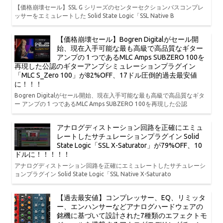
【価格崩壊セール】SSL G シリーズのセンターセクションバスコンプレ
ッサーをエミュレートした Solid State Logic「SSL Native B
【価格崩壊セール】Bogren Digitalがセール開
始、現在入手可能な最も高級で高品質なギター
アンプの 1 つであるMLC Amps SUBZERO 100を
再現した公認のギターアンプシミュレーションプラグイン
「MLC S_Zero 100」が82%OFF、17ドル圧倒的過去最安値
に！！！
Bogren Digitalがセール開始、現在入手可能な最も高級で高品質なギタ
ー アンプの 1 つであるMLC Amps SUBZERO 100を再現した公認
アナログディストーション回路を正確にエミュ
レートしたサチュレーションプラグイン Solid
State Logic「SSL X-Saturator」が79%OFF、10
ドルに！！！！！
アナログディストーション回路を正確にエミュレートしたサチュレーシ
ョンプラグイン Solid State Logic「SSL Native X-Saturato
【過去最安値】コンプレッサー、EQ、リミッタ
ー、エンハンサーなどアナログハードウェアの
銘機に基づいて設計された7種類のエフェクトモ