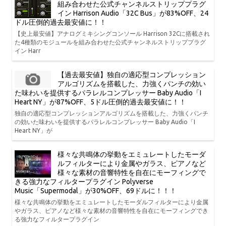
組み合わせた公式チャンネルストリッププラグ
イン Harrison Audio「32C Bus」が83%OFF、24
ドル圧倒的過去最安値に！！
【史上最安値】アナログミキシングコンソール Harrison 32Cに搭載され
た4種類のモジュールを組み合わせた公式チャンネルストリッププラグ
イン Harr
【過去最安値】独自の適応型コンプレッション
アルゴリズムを搭載した、力強くパンチの効い
た味わいを提供するパラレルコンプレッサー Baby Audio「I
Heart NY」が87%OFF、5ドル圧倒的過去最安値に！！
独自の適応型コンプレッションアルゴリズムを搭載した、力強くパンチ
の効いた味わいを提供するパラレルコンプレッサー Baby Audio「I
Heart NY」が
様々な共鳴体の挙動をエミュレートしたモーダ
ルフィルターにより金属やガラス、ピアノなど
様々な素材の音響特性を自在にモーフィングで
きる強力なフィルタープラグイン Polyverse
Music「Supermodal」が30%OFF、69ドルに！！！
様々な共鳴体の挙動をエミュレートしたモーダルフィルターにより金属
やガラス、ピアノなど様々な素材の音響特性を自在にモーフィングでき
る強力なフィルタープラグイン