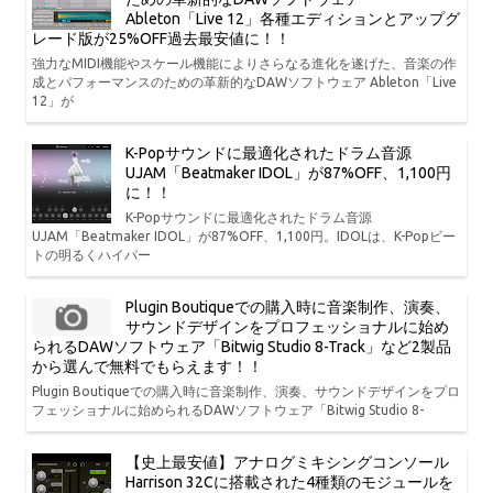
Ableton「Live 12」各種エディションとアップグ
レード版が25%OFF過去最安値に！！
強力なMIDI機能やスケール機能によりさらなる進化を遂げた、音楽の作
成とパフォーマンスのための革新的なDAWソフトウェア Ableton「Live
12」が
K-Popサウンドに最適化されたドラム音源
UJAM「Beatmaker IDOL」が87%OFF、1,100円
に！！
K-Popサウンドに最適化されたドラム音源
UJAM「Beatmaker IDOL」が87%OFF、1,100円。IDOLは、K-Popビー
トの明るくハイパー
Plugin Boutiqueでの購入時に音楽制作、演奏、
サウンドデザインをプロフェッショナルに始め
られるDAWソフトウェア「Bitwig Studio 8-Track」など2製品
から選んで無料でもらえます！！
Plugin Boutiqueでの購入時に音楽制作、演奏、サウンドデザインをプロ
フェッショナルに始められるDAWソフトウェア「Bitwig Studio 8-
【史上最安値】アナログミキシングコンソール
Harrison 32Cに搭載された4種類のモジュールを