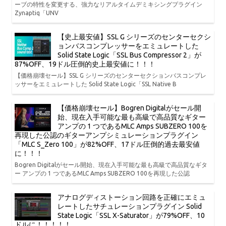
ーブの特性を変更する、強力なリアルタイムデミキシングプラグイン
Zynaptiq「UNV
【史上最安値】SSL G シリーズのセンターセクシ
ョンバスコンプレッサーをエミュレートした
Solid State Logic「SSL Bus Compressor 2」が
87%OFF、19ドル圧倒的史上最安値に！！！
【価格崩壊セール】SSL G シリーズのセンターセクションバスコンプレ
ッサーをエミュレートした Solid State Logic「SSL Native B
【価格崩壊セール】Bogren Digitalがセール開
始、現在入手可能な最も高級で高品質なギター
アンプの 1 つであるMLC Amps SUBZERO 100を
再現した公認のギターアンプシミュレーションプラグイン
「MLC S_Zero 100」が82%OFF、17ドル圧倒的過去最安値
に！！！
Bogren Digitalがセール開始、現在入手可能な最も高級で高品質なギタ
ー アンプの 1 つであるMLC Amps SUBZERO 100を再現した公認
アナログディストーション回路を正確にエミュ
レートしたサチュレーションプラグイン Solid
State Logic「SSL X-Saturator」が79%OFF、10
ドルに！！！！！