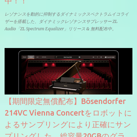
中！！
レゾナンスを動的に抑制するダイナミックスペクトラムイコライ
ザーを搭載した、ダイナミックレゾナンスサプレッサー ZL
Audio「ZL Spectrum Equalizer」リリース & 無料配布中。
【期間限定無償配布】Bösendorfer
214VC Vienna Concertをロボットに
よるサンプリングにより正確にサン
プリングした、総容量20GBのグラ