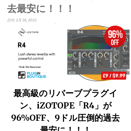
去最安に！！！
日付:
2月 28, 2022
最高級のリバーブプラグイ
ン、iZOTOPE「R4」が
96%OFF、9ドル圧倒的過去
最安に！！！