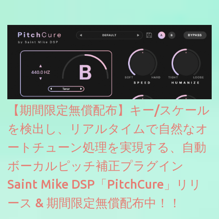
【期間限定無償配布】キー/スケール
を検出し、リアルタイムで自然なオ
ートチューン処理を実現する、自動
ボーカルピッチ補正プラグイン
Saint Mike DSP「PitchCure」リリ
ース & 期間限定無償配布中！！