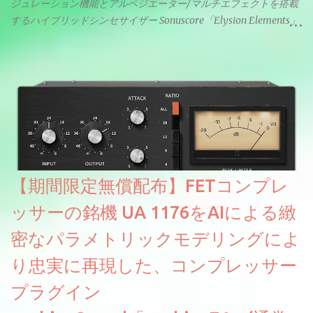
ジュレーション機能とアルペジエーター/マルチエフェクトを搭載
するハイブリッドシンセサイザー Sonuscore「Elysion Elements」
リリース & 無料配布中。Elysion 2からライブラリを抜粋した製品
です。パフォーマンス機能とエディット機能以外全ての機能が使
えるようになっています。総容量も7GBを超えます。複数の設定に
より音色が作りこまれているため、あらかじめアルペジオがプロ
グラムされているプリセットも多いですが、アルペジオを切るこ
とももちろんできます。 ほとんどのシンセライブラリは、音を一
度サンプリングしてベロシティで音量を調整します。 しかし、
ELYSIONは違います。ビンテージシンセを含む様々な音源から、
複数のベロシティレイヤーにわたって録音し、各レイヤーを整形
【期間限定無償配布】FETコンプレ
することで、弱く演奏した場合と強く演奏した場合で、全く異な
る音色が得られます。単に音量を変えただけの同じ音ではありま
ッサーの銘機 UA 1176をAIによる緻
せん。
密なパラメトリックモデリングによ
り忠実に再現した、コンプレッサー
プラグイン