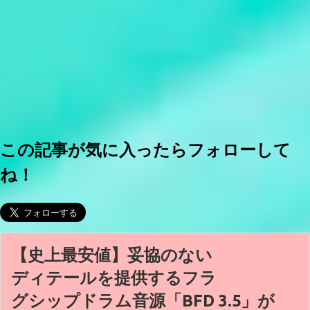
この記事が気に入ったらフォローして
ね！
【史上最安値】妥協のない
ディテールを提供するフラ
グシップドラム音源「BFD 3.5」が