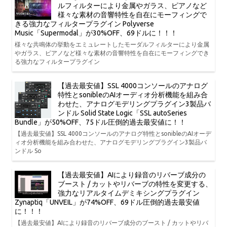
ルフィルターにより金属やガラス、ピアノなど
様々な素材の音響特性を自在にモーフィングで
きる強力なフィルタープラグイン Polyverse
Music「Supermodal」が30%OFF、69ドルに！！！
様々な共鳴体の挙動をエミュレートしたモーダルフィルターにより金属
やガラス、ピアノなど様々な素材の音響特性を自在にモーフィングでき
る強力なフィルタープラグイン
【過去最安値】SSL 4000コンソールのアナログ
特性とsonibleのAIオーディオ分析機能を組み合
わせた、アナログモデリングプラグイン3製品バ
ンドル Solid State Logic「SSL autoSeries
Bundle」が50%OFF、75ドル圧倒的過去最安値に！！
【過去最安値】SSL 4000コンソールのアナログ特性とsonibleのAIオーデ
ィオ分析機能を組み合わせた、アナログモデリングプラグイン3製品バ
ンドル So
【過去最安値】AIにより録音のリバーブ成分の
ブースト / カットやリバーブの特性を変更する、
強力なリアルタイムデミキシングプラグイン
Zynaptiq「UNVEIL」が74%OFF、69ドル圧倒的過去最安値
に！！！
【過去最安値】AIにより録音のリバーブ成分のブースト / カットやリバ