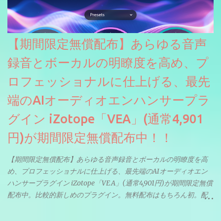
【期間限定無償配布】あらゆる音声
録音とボーカルの明瞭度を高め、プ
ロフェッショナルに仕上げる、最先
端のAIオーディオエンハンサープラ
グイン iZotope「VEA」(通常4,901
円)が期間限定無償配布中！！
【期間限定無償配布】あらゆる音声録音とボーカルの明瞭度を高
め、プロフェッショナルに仕上げる、最先端のAIオーディオエン
ハンサープラグイン iZotope「VEA」(通常4,901円)が期間限定無償
配布中。比較的新しめのプラグイン。無料配布はもちろん初。配
信やナレーションにもぴったり。ボーカルミックスやVTuberさん
にも。