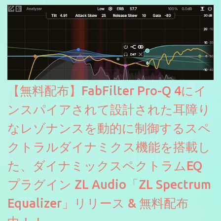
【無料配布】FabFilter Pro-Q 4にイ
ンスパイアされて設計された耳障り
なレゾナンスを動的に制御するスペ
クトラルダイナミクス機能を搭載し
た、ダイナミックスペクトラムEQ
プラグイン ZL Audio「ZL Spectrum
Equalizer」リリース & 無料配布