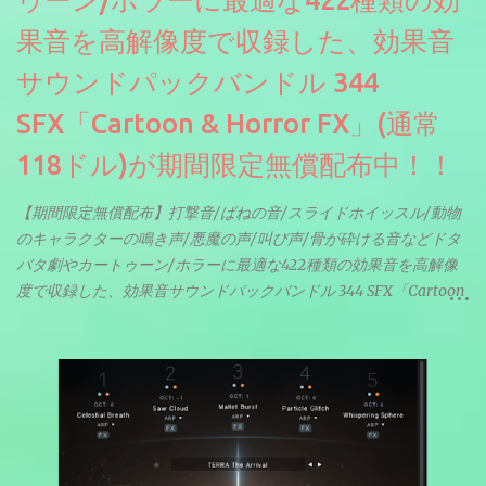
ゥーン/ホラーに最適な422種類の効
果音を高解像度で収録した、効果音
サウンドパックバンドル 344
SFX「Cartoon & Horror FX」(通常
118ドル)が期間限定無償配布中！！
【期間限定無償配布】打撃音/ばねの音/スライドホイッスル/動物
のキャラクターの鳴き声/悪魔の声/叫び声/骨が砕ける音などドタ
バタ劇やカートゥーン/ホラーに最適な422種類の効果音を高解像
度で収録した、効果音サウンドパックバンドル 344 SFX「Cartoon
& Horror FX」(通常118ドル)が期間限定無償配布中。サンプリン
グレート等もしっかりと業界水準を満たしております。