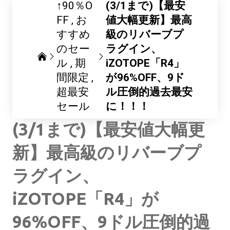
↑90％O
(3/1まで)【最安
FF
お
値大幅更新】最高
すすめ
級のリバーブプ
のセー
ラグイン、
ル
期
iZOTOPE「R4」
間限定
が96%OFF、9ド
超最安
ル圧倒的過去最安
セール
に！！！
(3/1まで)【最安値大幅更
新】最高級のリバーブプ
ラグイン、
iZOTOPE「R4」が
96%OFF、9ドル圧倒的過