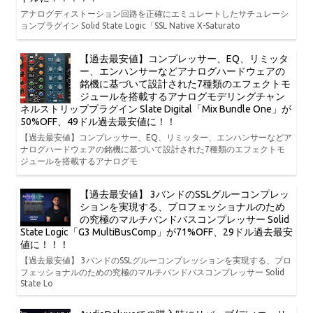
アナログディストーション回路を正確にエミュレートしたサチュレーシ
ョンプラグイン Solid State Logic「SSL Native X-Saturato
【過去最安値】コンプレッサー、EQ、リミッタ
ー、エンハンサーなどアナログハードウェアの
銘機に基づいて設計された7種類のエフェクトモ
ジュールを搭載するアナログモデリングチャン
ネルストリッププラグイン Slate Digital「Mix Bundle One」が
50%OFF、49ドル過去最安値に！！
【過去最安値】コンプレッサー、EQ、リミッター、エンハンサーなどア
ナログハードウェアの銘機に基づいて設計された7種類のエフェクトモ
ジュールを搭載するアナログモ
【過去最安値】 3バンドのSSLグルーコンプレッ
ションを実現する、プロフェッショナルのため
の究極のマルチバンドバスコンプレッサー Solid
State Logic「G3 MultiBusComp」が71%OFF、29ドル過去最安
値に！！！
【過去最安値】 3バンドのSSLグルーコンプレッションを実現する、プロ
フェッショナルのための究極のマルチバンドバスコンプレッサー Solid
State Lo