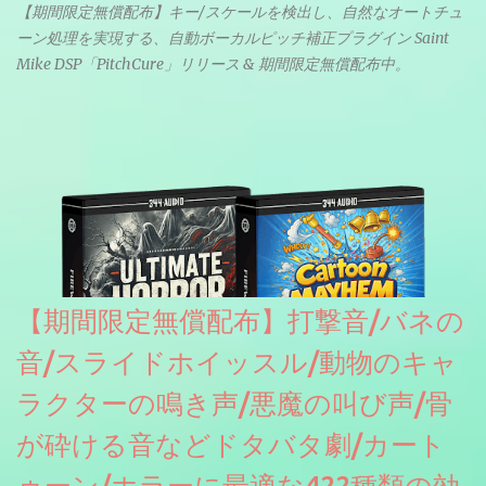
【期間限定無償配布】キー/スケールを検出し、自然なオートチュ
ーン処理を実現する、自動ボーカルピッチ補正プラグイン Saint
Mike DSP「PitchCure」リリース & 期間限定無償配布中。
【期間限定無償配布】打撃音/バネの
音/スライドホイッスル/動物のキャ
ラクターの鳴き声/悪魔の叫び声/骨
が砕ける音などドタバタ劇/カート