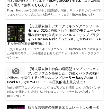
られるDAWソフトウェア「Bitwig Studio 8-Track」など2製品
から選んで無料でもらえます！！
Plugin Boutiqueでの購入時に音楽制作、演奏、サウンドデザインをプロ
フェッショナルに始められるDAWソフトウェア「Bitwig Studio 8-
【史上最安値】アナログミキシングコンソール
Harrison 32Cに搭載された4種類のモジュールを
組み合わせた公式チャンネルストリッププラグ
イン Harrison Audio「32C Bus」が83%OFF、24
ドル圧倒的過去最安値に！！
【史上最安値】アナログミキシングコンソール Harrison 32Cに搭載され
た4種類のモジュールを組み合わせた公式チャンネルストリッププラグ
イン Harr
【過去最安値】独自の適応型コンプレッション
アルゴリズムを搭載した、力強くパンチの効い
た味わいを提供するパラレルコンプレッサー Baby Audio「I
Heart NY」が87%OFF、5ドル圧倒的過去最安値に！！
独自の適応型コンプレッションアルゴリズムを搭載した、力強くパンチ
の効いた味わいを提供するパラレルコンプレッサー Baby Audio「I
Heart NY」が
様々な共鳴体の挙動をエミュレートしたモーダ