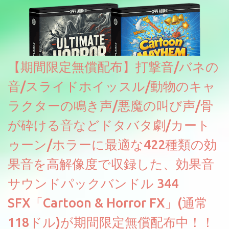
のあるDrumNetのメーカーです。調べたところによるとオープン
ソースを元に設計・改良した製品のようです。
【期間限定無償配布】打撃音/バネの
音/スライドホイッスル/動物のキャ
ラクターの鳴き声/悪魔の叫び声/骨
が砕ける音などドタバタ劇/カート
ゥーン/ホラーに最適な422種類の効
果音を高解像度で収録した、効果音
サウンドパックバンドル 344
SFX「Cartoon & Horror FX」(通常
118ドル)が期間限定無償配布中！！