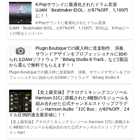
K-Popサウンドに最適化されたドラム音源
UJAM「Beatmaker IDOL」が87%OFF、1,100円
に！！
K-Popサウンドに最適化されたドラム音源
UJAM「Beatmaker IDOL」が87%OFF、1,100円。IDOLは、K-Popビー
トの明るくハイパー
Plugin Boutiqueでの購入時に音楽制作、演奏、
サウンドデザインをプロフェッショナルに始め
られるDAWソフトウェア「Bitwig Studio 8-Track」など2製品
から選んで無料でもらえます！！
Plugin Boutiqueでの購入時に音楽制作、演奏、サウンドデザインをプロ
フェッショナルに始められるDAWソフトウェア「Bitwig Studio 8-
【史上最安値】アナログミキシングコンソール
Harrison 32Cに搭載された4種類のモジュールを
組み合わせた公式チャンネルストリッププラグ
イン Harrison Audio「32C Bus」が83%OFF、24
ドル圧倒的過去最安値に！！
【史上最安値】アナログミキシングコンソール Harrison 32Cに搭載され
た4種類のモジュールを組み合わせた公式チャンネルストリッププラグ
イン Harr