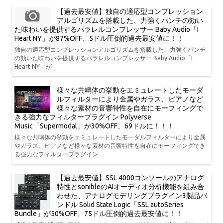
【過去最安値】独自の適応型コンプレッション
アルゴリズムを搭載した、力強くパンチの効い
た味わいを提供するパラレルコンプレッサー Baby Audio「I
Heart NY」が87%OFF、5ドル圧倒的過去最安値に！！
独自の適応型コンプレッションアルゴリズムを搭載した、力強くパンチ
の効いた味わいを提供するパラレルコンプレッサー Baby Audio「I
Heart NY」が
様々な共鳴体の挙動をエミュレートしたモーダ
ルフィルターにより金属やガラス、ピアノなど
様々な素材の音響特性を自在にモーフィングで
きる強力なフィルタープラグイン Polyverse
Music「Supermodal」が30%OFF、69ドルに！！！
様々な共鳴体の挙動をエミュレートしたモーダルフィルターにより金属
やガラス、ピアノなど様々な素材の音響特性を自在にモーフィングでき
る強力なフィルタープラグイン
【過去最安値】SSL 4000コンソールのアナログ
特性とsonibleのAIオーディオ分析機能を組み合
わせた、アナログモデリングプラグイン3製品バ
ンドル Solid State Logic「SSL autoSeries
Bundle」が50%OFF、75ドル圧倒的過去最安値に！！