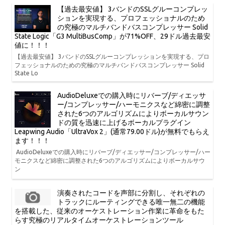
【過去最安値】 3バンドのSSLグルーコンプレッ
ションを実現する、プロフェッショナルのため
の究極のマルチバンドバスコンプレッサー Solid
State Logic「G3 MultiBusComp」が71%OFF、29ドル過去最安
値に！！！
【過去最安値】 3バンドのSSLグルーコンプレッションを実現する、プロ
フェッショナルのための究極のマルチバンドバスコンプレッサー Solid
State Lo
AudioDeluxeでの購入時にリバーブ/ディエッサ
ー/コンプレッサー/ハーモニクスなど綿密に調整
された6つのアルゴリズムによりボーカルサウン
ドの質を迅速に上げるボーカルプラグイン
Leapwing Audio「UltraVox 2」(通常79.00ドル)が無料でもらえ
ます！！！
AudioDeluxeでの購入時にリバーブ/ディエッサー/コンプレッサー/ハー
モニクスなど綿密に調整された6つのアルゴリズムによりボーカルサウ
ン
演奏されたコードを声部に分割し、それぞれの
トラックにルーティングできる唯一無二の機能
を搭載した、従来のオーケストレーション作業に革命をもた
らす究極のリアルタイムオーケストレーションツール