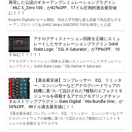
再現した公認のギターアンプシミュレーションプラグイン
「MLC S_Zero 100」が82%OFF、17ドル圧倒的過去最安値
に！！！
Bogren Digitalがセール開始、現在入手可能な最も高級で高品質なギタ
ー アンプの 1 つであるMLC Amps SUBZERO 100を再現した公認
アナログディストーション回路を正確にエミュ
レートしたサチュレーションプラグイン Solid
State Logic「SSL X-Saturator」が79%OFF、10
ドルに！！！！！
アナログディストーション回路を正確にエミュレートしたサチュレーシ
ョンプラグイン Solid State Logic「SSL Native X-Saturato
【過去最安値】コンプレッサー、EQ、リミッタ
ー、エンハンサーなどアナログハードウェアの
銘機に基づいて設計された7種類のエフェクトモ
ジュールを搭載するアナログモデリングチャン
ネルストリッププラグイン Slate Digital「Mix Bundle One」が
50%OFF、49ドル過去最安値に！！
【過去最安値】コンプレッサー、EQ、リミッター、エンハンサーなどア
ナログハードウェアの銘機に基づいて設計された7種類のエフェクトモ
ジュールを搭載するアナログモ