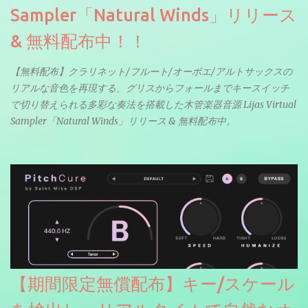
Sampler「Natural Winds」リリース
& 無料配布中！！
【無料配布】クラリネット/フルート/オーボエ/アルトサックスの
リアルな音色を再現する、グリスからフォールまでキースイッチ
で切り替えられる多彩な奏法を搭載した木管楽器音源 Lijas Virtual
Sampler「Natural Winds」リリース & 無料配布中。
【期間限定無償配布】キー/スケール