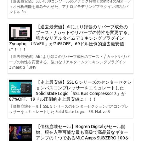
【過去最安値】SSL 4000コンソールのアナログ特性とsonibleのAIオーデ
ィオ分析機能を組み合わせた、アナログモデリングプラグイン3製品バ
ンドル So
【過去最安値】AIにより録音のリバーブ成分の
ブースト / カットやリバーブの特性を変更する、
強力なリアルタイムデミキシングプラグイン
Zynaptiq「UNVEIL」が74%OFF、69ドル圧倒的過去最安値
に！！！
【過去最安値】AIにより録音のリバーブ成分のブースト / カットやリバ
ーブの特性を変更する、強力なリアルタイムデミキシングプラグイン
Zynaptiq「UNV
【史上最安値】SSL G シリーズのセンターセクシ
ョンバスコンプレッサーをエミュレートした
Solid State Logic「SSL Bus Compressor 2」が
87%OFF、19ドル圧倒的史上最安値に！！！
【価格崩壊セール】SSL G シリーズのセンターセクションバスコンプレ
ッサーをエミュレートした Solid State Logic「SSL Native B
【価格崩壊セール】Bogren Digitalがセール開
始、現在入手可能な最も高級で高品質なギター
アンプの 1 つであるMLC Amps SUBZERO 100を