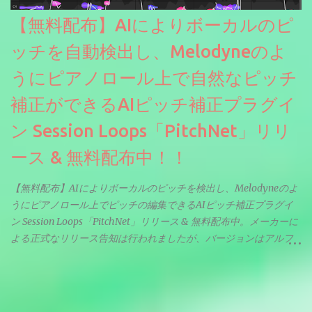
【無料配布】AIによりボーカルのピ
ッチを自動検出し、Melodyneのよ
うにピアノロール上で自然なピッチ
補正ができるAIピッチ補正プラグイ
ン Session Loops「PitchNet」リリ
ース & 無料配布中！！
【無料配布】AIによりボーカルのピッチを検出し、Melodyneのよ
うにピアノロール上でピッチの編集できるAIピッチ補正プラグイ
ン Session Loops「PitchNet」リリース & 無料配布中。メーカーに
よる正式なリリース告知は行われましたが、バージョンはアルフ
ァと記載されているようなので今後アップデートで細かいバグな
どが修正されていくのだと思われます。筆者もざっくりと確認し
たところ動作は問題なさそうです。KVR Developer Challenge
2026に出品されている製品になります。国内代理店でも取り扱い