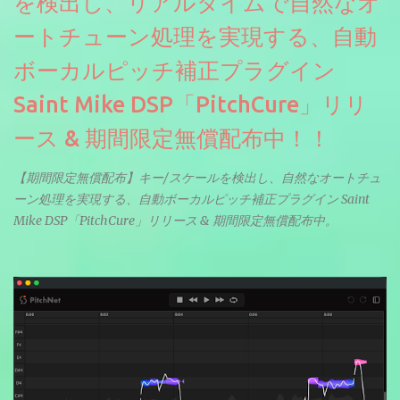
を検出し、リアルタイムで自然なオ
ートチューン処理を実現する、自動
ボーカルピッチ補正プラグイン
Saint Mike DSP「PitchCure」リリ
ース & 期間限定無償配布中！！
【期間限定無償配布】キー/スケールを検出し、自然なオートチュ
ーン処理を実現する、自動ボーカルピッチ補正プラグイン Saint
Mike DSP「PitchCure」リリース & 期間限定無償配布中。