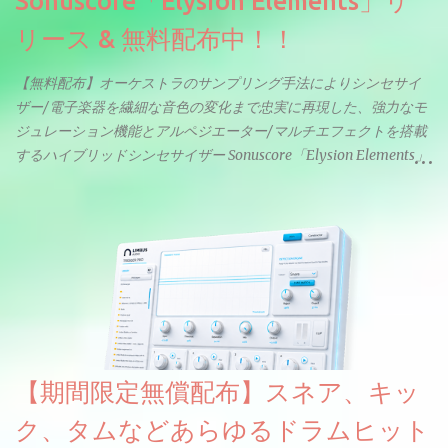
Sonuscore「Elysion Elements」リ
リース & 無料配布中！！
【無料配布】オーケストラのサンプリング手法によりシンセサイ
ザー/電子楽器を繊細な音色の変化まで忠実に再現した、強力なモ
ジュレーション機能とアルペジエーター/マルチエフェクトを搭載
するハイブリッドシンセサイザー Sonuscore「Elysion Elements」
リリース & 無料配布中。Elysion 2からライブラリを抜粋した製品
です。パフォーマンス機能とエディット機能以外全ての機能が使
えるようになっています。総容量も7GBを超えます。複数の設定に
より音色が作りこまれているため、あらかじめアルペジオがプロ
グラムされているプリセットも多いですが、アルペジオを切るこ
とももちろんできます。 ほとんどのシンセライブラリは、音を一
度サンプリングしてベロシティで音量を調整します。 しかし、
ELYSIONは違います。ビンテージシンセを含む様々な音源から、
複数のベロシティレイヤーにわたって録音し、各レイヤーを整形
【期間限定無償配布】スネア、キッ
することで、弱く演奏した場合と強く演奏した場合で、全く異な
る音色が得られます。単に音量を変えただけの同じ音ではありま
ク、タムなどあらゆるドラムヒット
せん。