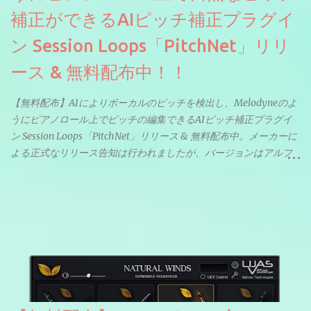
補正ができるAIピッチ補正プラグイ
ン Session Loops「PitchNet」リリ
ース & 無料配布中！！
【無料配布】AIによりボーカルのピッチを検出し、Melodyneのよ
うにピアノロール上でピッチの編集できるAIピッチ補正プラグイ
ン Session Loops「PitchNet」リリース & 無料配布中。メーカーに
よる正式なリリース告知は行われましたが、バージョンはアルフ
ァと記載されているようなので今後アップデートで細かいバグな
どが修正されていくのだと思われます。筆者もざっくりと確認し
たところ動作は問題なさそうです。KVR Developer Challenge
2026に出品されている製品になります。国内代理店でも取り扱い
のあるDrumNetのメーカーです。調べたところによるとオープン
ソースを元に設計・改良した製品のようです。