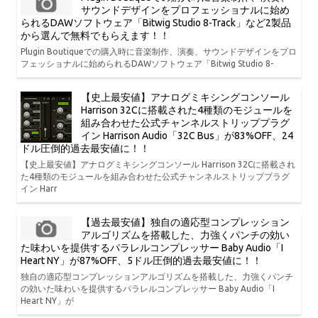
サウンドデザインをプロフェッショナルに始め
られるDAWソフトウェア「Bitwig Studio 8-Track」など2製品
から選んで無料でもらえます！！
Plugin Boutiqueでの購入時に音楽制作、演奏、サウンドデザインをプロ
フェッショナルに始められるDAWソフトウェア「Bitwig Studio 8-
【史上最安値】アナログミキシングコンソール
Harrison 32Cに搭載された4種類のモジュールを
組み合わせた公式チャンネルストリッププラグ
イン Harrison Audio「32C Bus」が83%OFF、24
ドル圧倒的過去最安値に！！
【史上最安値】アナログミキシングコンソール Harrison 32Cに搭載され
た4種類のモジュールを組み合わせた公式チャンネルストリッププラグ
イン Harr
【過去最安値】独自の適応型コンプレッション
アルゴリズムを搭載した、力強くパンチの効い
た味わいを提供するパラレルコンプレッサー Baby Audio「I
Heart NY」が87%OFF、5ドル圧倒的過去最安値に！！
独自の適応型コンプレッションアルゴリズムを搭載した、力強くパンチ
の効いた味わいを提供するパラレルコンプレッサー Baby Audio「I
Heart NY」が