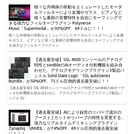
様々な共鳴体の挙動をエミュレートしたモーダ
ルフィルターにより金属やガラス、ピアノなど
様々な素材の音響特性を自在にモーフィングで
きる強力なフィルタープラグイン Polyverse
Music「Supermodal」が30%OFF、69ドルに！！！
様々な共鳴体の挙動をエミュレートしたモーダルフィルターにより金属
やガラス、ピアノなど様々な素材の音響特性を自在にモーフィングでき
る強力なフィルタープラグイン
【過去最安値】SSL 4000コンソールのアナログ
特性とsonibleのAIオーディオ分析機能を組み合
わせた、アナログモデリングプラグイン3製品バ
ンドル Solid State Logic「SSL autoSeries
Bundle」が50%OFF、75ドル圧倒的過去最安値に！！
【過去最安値】SSL 4000コンソールのアナログ特性とsonibleのAIオーデ
ィオ分析機能を組み合わせた、アナログモデリングプラグイン3製品バ
ンドル So
【過去最安値】AIにより録音のリバーブ成分の
ブースト / カットやリバーブの特性を変更する、
強力なリアルタイムデミキシングプラグイン
Zynaptiq「UNVEIL」が74%OFF、69ドル圧倒的過去最安値
に！！！