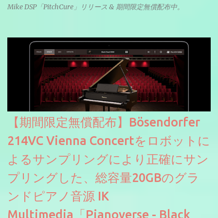
Mike DSP「PitchCure」リリース & 期間限定無償配布中。
【期間限定無償配布】Bösendorfer
214VC Vienna Concertをロボットに
よるサンプリングにより正確にサン
プリングした、総容量20GBのグラ
ンドピアノ音源 IK
Multimedia「Pianoverse - Black