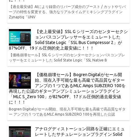
【過去最安値】AIにより録音のリバーブ成分のブースト / カットやリバ
ーブの特性を変更する、強力なリアルタイムデミキシングプラグイン
Zynaptiq「UNV
【史上最安値】SSL G シリーズのセンターセクシ
ョンバスコンプレッサーをエミュレートした
Solid State Logic「SSL Bus Compressor 2」が
87%OFF、19ドル圧倒的史上最安値に！！！
【価格崩壊セール】SSL G シリーズのセンターセクションバスコンプレ
ッサーをエミュレートした Solid State Logic「SSL Native B
【価格崩壊セール】Bogren Digitalがセール開
始、現在入手可能な最も高級で高品質なギター
アンプの 1 つであるMLC Amps SUBZERO 100を
再現した公認のギターアンプシミュレーションプラグイン
「MLC S_Zero 100」が82%OFF、17ドル圧倒的過去最安値
に！！！
Bogren Digitalがセール開始、現在入手可能な最も高級で高品質なギタ
ー アンプの 1 つであるMLC Amps SUBZERO 100を再現した公認
アナログディストーション回路を正確にエミュ
レートしたサチュレーションプラグイン Solid