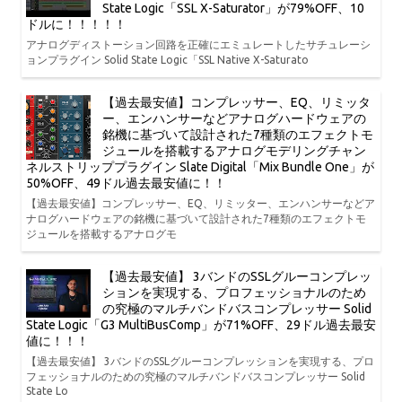
State Logic「SSL X-Saturator」が79%OFF、10
ドルに！！！！！
アナログディストーション回路を正確にエミュレートしたサチュレーシ
ョンプラグイン Solid State Logic「SSL Native X-Saturato
【過去最安値】コンプレッサー、EQ、リミッタ
ー、エンハンサーなどアナログハードウェアの
銘機に基づいて設計された7種類のエフェクトモ
ジュールを搭載するアナログモデリングチャン
ネルストリッププラグイン Slate Digital「Mix Bundle One」が
50%OFF、49ドル過去最安値に！！
【過去最安値】コンプレッサー、EQ、リミッター、エンハンサーなどア
ナログハードウェアの銘機に基づいて設計された7種類のエフェクトモ
ジュールを搭載するアナログモ
【過去最安値】 3バンドのSSLグルーコンプレッ
ションを実現する、プロフェッショナルのため
の究極のマルチバンドバスコンプレッサー Solid
State Logic「G3 MultiBusComp」が71%OFF、29ドル過去最安
値に！！！
【過去最安値】 3バンドのSSLグルーコンプレッションを実現する、プロ
フェッショナルのための究極のマルチバンドバスコンプレッサー Solid
State Lo