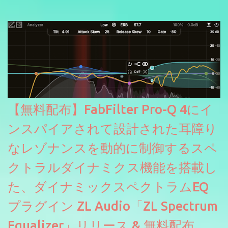
信やナレーションにもぴったり。ボーカルミックスやVTuberさん
にも。
【無料配布】FabFilter Pro-Q 4にイ
ンスパイアされて設計された耳障り
なレゾナンスを動的に制御するスペ
クトラルダイナミクス機能を搭載し
た、ダイナミックスペクトラムEQ
プラグイン ZL Audio「ZL Spectrum
Equalizer」リリース & 無料配布