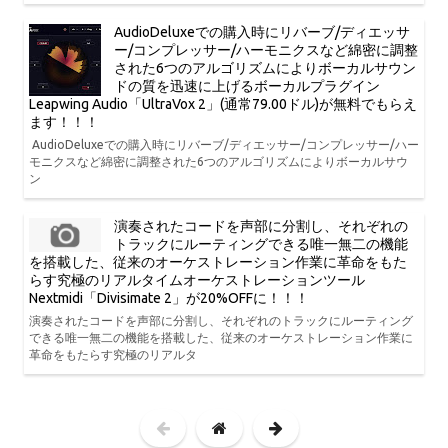
AudioDeluxeでの購入時にリバーブ/ディエッサ
ー/コンプレッサー/ハーモニクスなど綿密に調整
された6つのアルゴリズムによりボーカルサウン
ドの質を迅速に上げるボーカルプラグイン
Leapwing Audio「UltraVox 2」(通常79.00ドル)が無料でもらえ
ます！！！
AudioDeluxeでの購入時にリバーブ/ディエッサー/コンプレッサー/ハー
モニクスなど綿密に調整された6つのアルゴリズムによりボーカルサウ
ン
演奏されたコードを声部に分割し、それぞれの
トラックにルーティングできる唯一無二の機能
を搭載した、従来のオーケストレーション作業に革命をもた
らす究極のリアルタイムオーケストレーションツール
Nextmidi「Divisimate 2」が20%OFFに！！！
演奏されたコードを声部に分割し、それぞれのトラックにルーティング
できる唯一無二の機能を搭載した、従来のオーケストレーション作業に
革命をもたらす究極のリアルタ