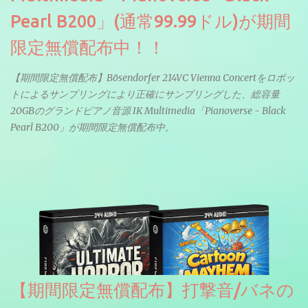
Pearl B200」(通常99.99ドル)が期間
限定無償配布中！！
【期間限定無償配布】Bösendorfer 214VC Vienna Concertをロボッ
トによるサンプリングにより正確にサンプリングした、総容量
20GBのグランドピアノ音源 IK Multimedia「Pianoverse - Black
Pearl B200」が期間限定無償配布中。
【期間限定無償配布】打撃音/バネの