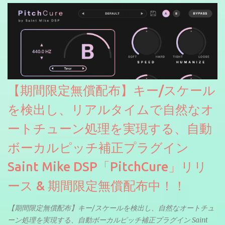
【期間限定無償配布】キー/スケール
を検出し、リアルタイムで自然なオ
ートチューン処理を実現する、自動
ボーカルピッチ補正プラグイン
Saint Mike DSP「PitchCure」リリ
ース & 期間限定無償配布中！！
【期間限定無償配布】キー/スケールを検出し、自然なオートチュ
ーン処理を実現する、自動ボーカルピッチ補正プラグイン Saint