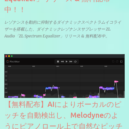
中！！
レゾナンスを動的に抑制するダイナミックスペクトラムイコライ
ザーを搭載した、ダイナミックレゾナンスサプレッサー ZL
Audio「ZL Spectrum Equalizer」リリース & 無料配布中。
【無料配布】AIによりボーカルのピ
ッチを自動検出し、Melodyneのよ
うにピアノロール上で自然なピッチ