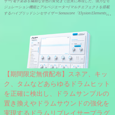
ザー/電子楽器を繊細な音色の変化まで忠実に再現した、強力なモ
ジュレーション機能とアルペジエーター/マルチエフェクトを搭載
するハイブリッドシンセサイザー Sonuscore「Elysion Elements」
リリース & 無料配布中。Elysion 2からライブラリを抜粋した製品
です。パフォーマンス機能とエディット機能以外全ての機能が使
えるようになっています。総容量も7GBを超えます。複数の設定に
より音色が作りこまれているため、あらかじめアルペジオがプロ
グラムされているプリセットも多いですが、アルペジオを切るこ
とももちろんできます。 ほとんどのシンセライブラリは、音を一
度サンプリングしてベロシティで音量を調整します。 しかし、
ELYSIONは違います。ビンテージシンセを含む様々な音源から、
複数のベロシティレイヤーにわたって録音し、各レイヤーを整形
【期間限定無償配布】スネア、キッ
することで、弱く演奏した場合と強く演奏した場合で、全く異な
る音色が得られます。単に音量を変えただけの同じ音ではありま
ク、タムなどあらゆるドラムヒット
せん。
を正確に検出し、ドラムサンプルの
置き換えやドラムサウンドの強化を
実現するドラムリプレイサープラグ