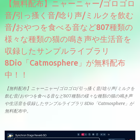
【無料配布】ニャーニャー/ゴロゴロ
音/引っ搔く音/唸り声/ミルクを飲む
音/おやつを食べる音など807種類の
様々な種類の猫の鳴き声や生活音を
収録したサンプルライブラリ
8Dio「Catmosphere」が無料配布
中！！
【無料配布】ニャーニャー/ゴロゴロ/引っ搔く音/唸り声/ミルクを
飲む音/おやつを食べる音など807種類の様々な種類の猫の鳴き声
や生活音を収録したサンプルライブラリ 8Dio「Catmosphere」が
無料配布中。