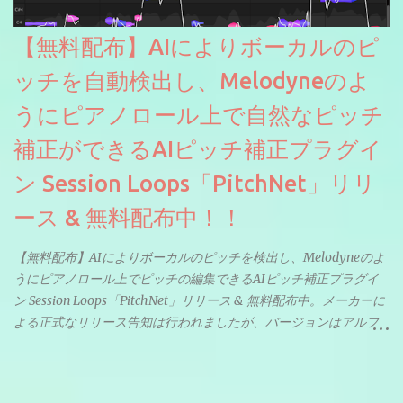
【無料配布】AIによりボーカルのピ
ッチを自動検出し、Melodyneのよ
うにピアノロール上で自然なピッチ
補正ができるAIピッチ補正プラグイ
ン Session Loops「PitchNet」リリ
ース & 無料配布中！！
【無料配布】AIによりボーカルのピッチを検出し、Melodyneのよ
うにピアノロール上でピッチの編集できるAIピッチ補正プラグイ
ン Session Loops「PitchNet」リリース & 無料配布中。メーカーに
よる正式なリリース告知は行われましたが、バージョンはアルフ
ァと記載されているようなので今後アップデートで細かいバグな
どが修正されていくのだと思われます。筆者もざっくりと確認し
たところ動作は問題なさそうです。KVR Developer Challenge