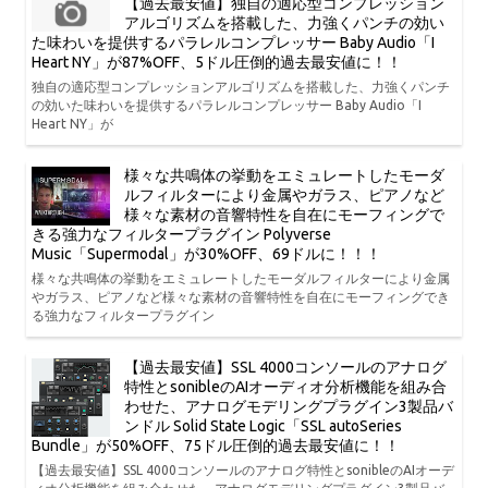
【過去最安値】独自の適応型コンプレッション
アルゴリズムを搭載した、力強くパンチの効い
た味わいを提供するパラレルコンプレッサー Baby Audio「I
Heart NY」が87%OFF、5ドル圧倒的過去最安値に！！
独自の適応型コンプレッションアルゴリズムを搭載した、力強くパンチ
の効いた味わいを提供するパラレルコンプレッサー Baby Audio「I
Heart NY」が
様々な共鳴体の挙動をエミュレートしたモーダ
ルフィルターにより金属やガラス、ピアノなど
様々な素材の音響特性を自在にモーフィングで
きる強力なフィルタープラグイン Polyverse
Music「Supermodal」が30%OFF、69ドルに！！！
様々な共鳴体の挙動をエミュレートしたモーダルフィルターにより金属
やガラス、ピアノなど様々な素材の音響特性を自在にモーフィングでき
る強力なフィルタープラグイン
【過去最安値】SSL 4000コンソールのアナログ
特性とsonibleのAIオーディオ分析機能を組み合
わせた、アナログモデリングプラグイン3製品バ
ンドル Solid State Logic「SSL autoSeries
Bundle」が50%OFF、75ドル圧倒的過去最安値に！！
【過去最安値】SSL 4000コンソールのアナログ特性とsonibleのAIオーデ