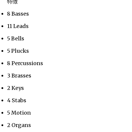
特徴
8 Basses
11 Leads
5 Bells
5 Plucks
8 Percussions
3 Brasses
2 Keys
4 Stabs
5 Motion
2 Organs