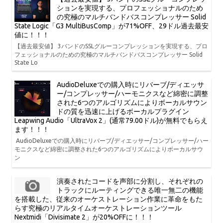
ションを実現する、プロフェッショナルのため
の究極のマルチバンドバスコンプレッサー Solid
State Logic「G3 MultiBusComp」が71%OFF、29ドル過去最安
値に！！！
【過去最安値】 3バンドのSSLグルーコンプレッションを実現する、プロ
フェッショナルのための究極のマルチバンドバスコンプレッサー Solid
State Lo
AudioDeluxeでの購入時にリバーブ/ディエッサ
ー/コンプレッサー/ハーモニクスなど綿密に調整
された6つのアルゴリズムによりボーカルサウン
ドの質を迅速に上げるボーカルプラグイン
Leapwing Audio「UltraVox 2」(通常79.00ドル)が無料でもらえ
ます！！！
AudioDeluxeでの購入時にリバーブ/ディエッサー/コンプレッサー/ハー
モニクスなど綿密に調整された6つのアルゴリズムによりボーカルサウ
ン
演奏されたコードを声部に分割し、それぞれの
トラックにルーティングできる唯一無二の機能
を搭載した、従来のオーケストレーション作業に革命をもた
らす究極のリアルタイムオーケストレーションツール
Nextmidi「Divisimate 2」が20%OFFに！！！