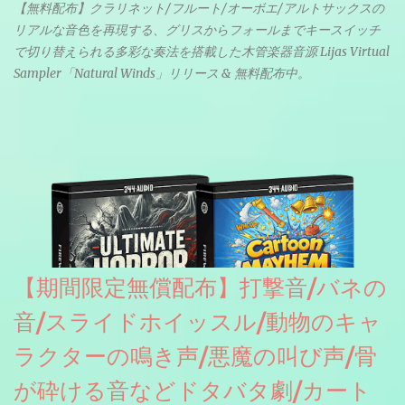
【無料配布】クラリネット/フルート/オーボエ/アルトサックスの
リアルな音色を再現する、グリスからフォールまでキースイッチ
で切り替えられる多彩な奏法を搭載した木管楽器音源 Lijas Virtual
Sampler「Natural Winds」リリース & 無料配布中。
【期間限定無償配布】打撃音/バネの
音/スライドホイッスル/動物のキャ
ラクターの鳴き声/悪魔の叫び声/骨
が砕ける音などドタバタ劇/カート