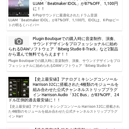
UJAM「Beatmaker IDOL」が87%OFF、1,100円
に！！
K-Popサウンドに最適化されたドラム音源
UJAM「Beatmaker IDOL」が87%OFF、1,100円。IDOLは、K-Popビー
トの明るくハイパー
Plugin Boutiqueでの購入時に音楽制作、演奏、
サウンドデザインをプロフェッショナルに始め
られるDAWソフトウェア「Bitwig Studio 8-Track」など2製品
から選んで無料でもらえます！！
Plugin Boutiqueでの購入時に音楽制作、演奏、サウンドデザインをプロ
フェッショナルに始められるDAWソフトウェア「Bitwig Studio 8-
【史上最安値】アナログミキシングコンソール
Harrison 32Cに搭載された4種類のモジュールを
組み合わせた公式チャンネルストリッププラグ
イン Harrison Audio「32C Bus」が83%OFF、24
ドル圧倒的過去最安値に！！
【史上最安値】アナログミキシングコンソール Harrison 32Cに搭載され
た4種類のモジュールを組み合わせた公式チャンネルストリッププラグ
イン Harr