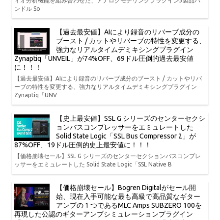
ィオ分析機能を組み合わせた、アナログモデリングプラグイン3製品バ
ンドル So
【過去最安値】AIにより録音のリバーブ成分の
ブースト / カットやリバーブの特性を変更する、
強力なリアルタイムデミキシングプラグイン
Zynaptiq「UNVEIL」が74%OFF、69ドル圧倒的過去最安値
に！！！
【過去最安値】AIにより録音のリバーブ成分のブースト / カットやリバ
ーブの特性を変更する、強力なリアルタイムデミキシングプラグイン
Zynaptiq「UNV
【史上最安値】SSL G シリーズのセンターセクシ
ョンバスコンプレッサーをエミュレートした
Solid State Logic「SSL Bus Compressor 2」が
87%OFF、19ドル圧倒的史上最安値に！！！
【価格崩壊セール】SSL G シリーズのセンターセクションバスコンプレ
ッサーをエミュレートした Solid State Logic「SSL Native B
【価格崩壊セール】Bogren Digitalがセール開
始、現在入手可能な最も高級で高品質なギター
アンプの 1 つであるMLC Amps SUBZERO 100を
再現した公認のギターアンプシミュレーションプラグイン