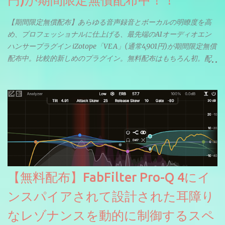
円)が期間限定無償配布中！！
【期間限定無償配布】あらゆる音声録音とボーカルの明瞭度を高
め、プロフェッショナルに仕上げる、最先端のAIオーディオエン
ハンサープラグイン iZotope「VEA」(通常4,901円)が期間限定無償
配布中。比較的新しめのプラグイン。無料配布はもちろん初。配
信やナレーションにもぴったり。ボーカルミックスやVTuberさん
にも。
【無料配布】FabFilter Pro-Q 4にイ
ンスパイアされて設計された耳障り
なレゾナンスを動的に制御するスペ