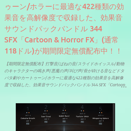
ゥーン/ホラーに最適な422種類の効
果音を高解像度で収録した、効果音
サウンドパックバンドル 344
SFX「Cartoon & Horror FX」(通常
118ドル)が期間限定無償配布中！！
【期間限定無償配布】打撃音/ばねの音/スライドホイッスル/動物
のキャラクターの鳴き声/悪魔の声/叫び声/骨が砕ける音などドタ
バタ劇やカートゥーン/ホラーに最適な422種類の効果音を高解像
度で収録した、効果音サウンドパックバンドル 344 SFX「Cartoon
& Horror FX」(通常118ドル)が期間限定無償配布中。サンプリン
グレート等もしっかりと業界水準を満たしております。