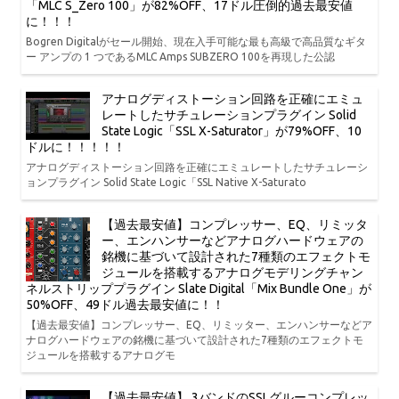
「MLC S_Zero 100」が82%OFF、17ドル圧倒的過去最安値
に！！！
Bogren Digitalがセール開始、現在入手可能な最も高級で高品質なギタ
ー アンプの 1 つであるMLC Amps SUBZERO 100を再現した公認
アナログディストーション回路を正確にエミュ
レートしたサチュレーションプラグイン Solid
State Logic「SSL X-Saturator」が79%OFF、10
ドルに！！！！！
アナログディストーション回路を正確にエミュレートしたサチュレーシ
ョンプラグイン Solid State Logic「SSL Native X-Saturato
【過去最安値】コンプレッサー、EQ、リミッタ
ー、エンハンサーなどアナログハードウェアの
銘機に基づいて設計された7種類のエフェクトモ
ジュールを搭載するアナログモデリングチャン
ネルストリッププラグイン Slate Digital「Mix Bundle One」が
50%OFF、49ドル過去最安値に！！
【過去最安値】コンプレッサー、EQ、リミッター、エンハンサーなどア
ナログハードウェアの銘機に基づいて設計された7種類のエフェクトモ
ジュールを搭載するアナログモ
【過去最安値】 3バンドのSSLグルーコンプレッ