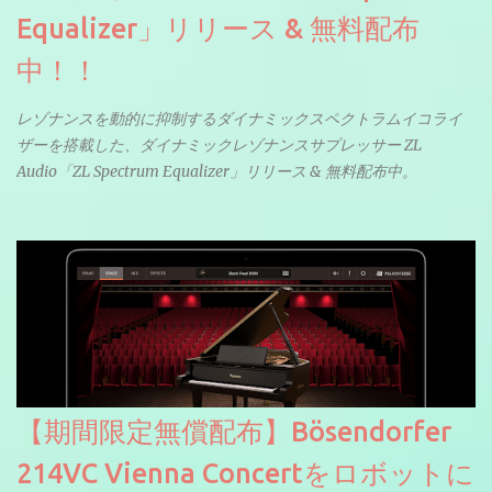
Equalizer」リリース & 無料配布
中！！
レゾナンスを動的に抑制するダイナミックスペクトラムイコライ
ザーを搭載した、ダイナミックレゾナンスサプレッサー ZL
Audio「ZL Spectrum Equalizer」リリース & 無料配布中。
【期間限定無償配布】Bösendorfer
214VC Vienna Concertをロボットに