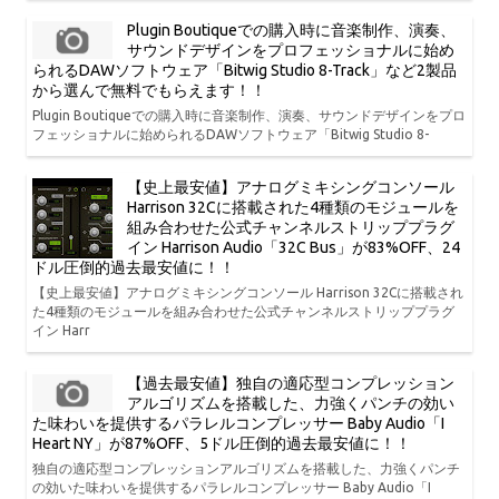
Plugin Boutiqueでの購入時に音楽制作、演奏、
サウンドデザインをプロフェッショナルに始め
られるDAWソフトウェア「Bitwig Studio 8-Track」など2製品
から選んで無料でもらえます！！
Plugin Boutiqueでの購入時に音楽制作、演奏、サウンドデザインをプロ
フェッショナルに始められるDAWソフトウェア「Bitwig Studio 8-
【史上最安値】アナログミキシングコンソール
Harrison 32Cに搭載された4種類のモジュールを
組み合わせた公式チャンネルストリッププラグ
イン Harrison Audio「32C Bus」が83%OFF、24
ドル圧倒的過去最安値に！！
【史上最安値】アナログミキシングコンソール Harrison 32Cに搭載され
た4種類のモジュールを組み合わせた公式チャンネルストリッププラグ
イン Harr
【過去最安値】独自の適応型コンプレッション
アルゴリズムを搭載した、力強くパンチの効い
た味わいを提供するパラレルコンプレッサー Baby Audio「I
Heart NY」が87%OFF、5ドル圧倒的過去最安値に！！
独自の適応型コンプレッションアルゴリズムを搭載した、力強くパンチ
の効いた味わいを提供するパラレルコンプレッサー Baby Audio「I