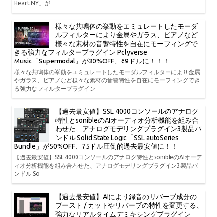
Heart NY」が
様々な共鳴体の挙動をエミュレートしたモーダ
ルフィルターにより金属やガラス、ピアノなど
様々な素材の音響特性を自在にモーフィングで
きる強力なフィルタープラグイン Polyverse
Music「Supermodal」が30%OFF、69ドルに！！！
様々な共鳴体の挙動をエミュレートしたモーダルフィルターにより金属
やガラス、ピアノなど様々な素材の音響特性を自在にモーフィングでき
る強力なフィルタープラグイン
【過去最安値】SSL 4000コンソールのアナログ
特性とsonibleのAIオーディオ分析機能を組み合
わせた、アナログモデリングプラグイン3製品バ
ンドル Solid State Logic「SSL autoSeries
Bundle」が50%OFF、75ドル圧倒的過去最安値に！！
【過去最安値】SSL 4000コンソールのアナログ特性とsonibleのAIオーデ
ィオ分析機能を組み合わせた、アナログモデリングプラグイン3製品バ
ンドル So
【過去最安値】AIにより録音のリバーブ成分の
ブースト / カットやリバーブの特性を変更する、
強力なリアルタイムデミキシングプラグイン