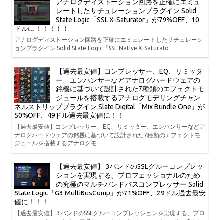
アナログディストーション回路を正確にエミュ
レートしたサチュレーションプラグイン Solid
State Logic「SSL X-Saturator」が79%OFF、10
ドルに！！！！！
アナログディストーション回路を正確にエミュレートしたサチュレーシ
ョンプラグイン Solid State Logic「SSL Native X-Saturato
【過去最安値】コンプレッサー、EQ、リミッタ
ー、エンハンサーなどアナログハードウェアの
銘機に基づいて設計された7種類のエフェクトモ
ジュールを搭載するアナログモデリングチャン
ネルストリッププラグイン Slate Digital「Mix Bundle One」が
50%OFF、49ドル過去最安値に！！
【過去最安値】コンプレッサー、EQ、リミッター、エンハンサーなどア
ナログハードウェアの銘機に基づいて設計された7種類のエフェクトモ
ジュールを搭載するアナログモ
【過去最安値】 3バンドのSSLグルーコンプレッ
ションを実現する、プロフェッショナルのため
の究極のマルチバンドバスコンプレッサー Solid
State Logic「G3 MultiBusComp」が71%OFF、29ドル過去最安
値に！！！
【過去最安値】 3バンドのSSLグルーコンプレッションを実現する、プロ