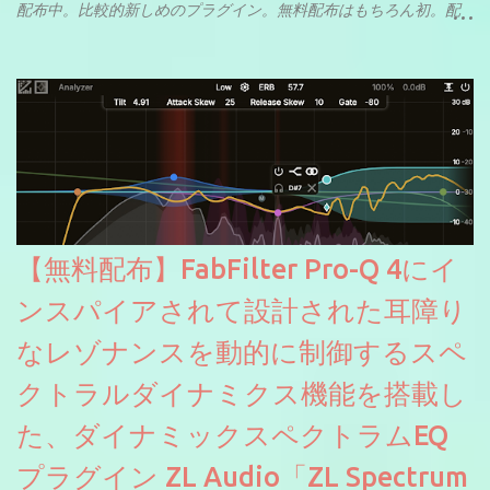
配布中。比較的新しめのプラグイン。無料配布はもちろん初。配
信やナレーションにもぴったり。ボーカルミックスやVTuberさん
にも。
【無料配布】FabFilter Pro-Q 4にイ
ンスパイアされて設計された耳障り
なレゾナンスを動的に制御するスペ
クトラルダイナミクス機能を搭載し
た、ダイナミックスペクトラムEQ
プラグイン ZL Audio「ZL Spectrum