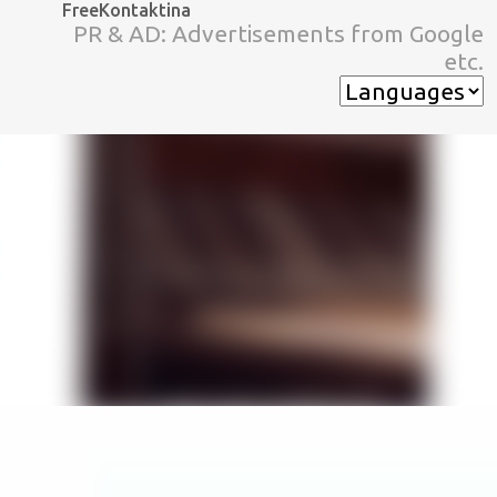
FreeKontaktina
スキップしてメイン コンテンツに移動
PR & AD: Advertisements from Google
etc.