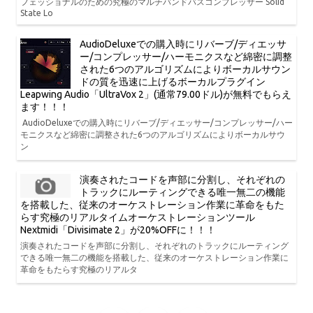
フェッショナルのための究極のマルチバンドバスコンプレッサー Solid
State Lo
AudioDeluxeでの購入時にリバーブ/ディエッサ
ー/コンプレッサー/ハーモニクスなど綿密に調整
された6つのアルゴリズムによりボーカルサウン
ドの質を迅速に上げるボーカルプラグイン
Leapwing Audio「UltraVox 2」(通常79.00ドル)が無料でもらえ
ます！！！
AudioDeluxeでの購入時にリバーブ/ディエッサー/コンプレッサー/ハー
モニクスなど綿密に調整された6つのアルゴリズムによりボーカルサウ
ン
演奏されたコードを声部に分割し、それぞれの
トラックにルーティングできる唯一無二の機能
を搭載した、従来のオーケストレーション作業に革命をもた
らす究極のリアルタイムオーケストレーションツール
Nextmidi「Divisimate 2」が20%OFFに！！！
演奏されたコードを声部に分割し、それぞれのトラックにルーティング
できる唯一無二の機能を搭載した、従来のオーケストレーション作業に
革命をもたらす究極のリアルタ