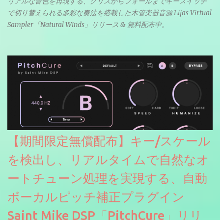
リアルな音色を再現する、グリスからフォールまでキースイッチ
で切り替えられる多彩な奏法を搭載した木管楽器音源 Lijas Virtual
Sampler「Natural Winds」リリース & 無料配布中。
【期間限定無償配布】キー/スケール
を検出し、リアルタイムで自然なオ
ートチューン処理を実現する、自動
ボーカルピッチ補正プラグイン
Saint Mike DSP「PitchCure」リリ