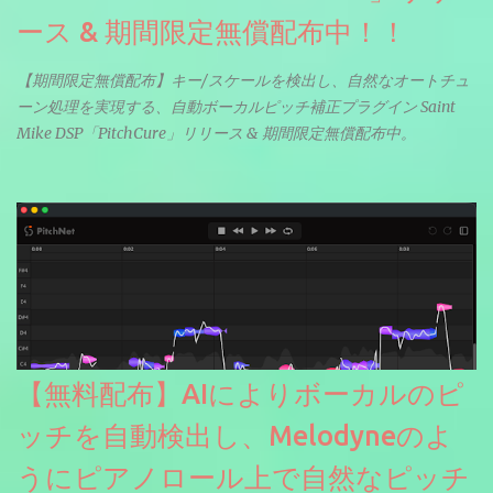
ース & 期間限定無償配布中！！
【期間限定無償配布】キー/スケールを検出し、自然なオートチュ
ーン処理を実現する、自動ボーカルピッチ補正プラグイン Saint
Mike DSP「PitchCure」リリース & 期間限定無償配布中。
【無料配布】AIによりボーカルのピ
ッチを自動検出し、Melodyneのよ
うにピアノロール上で自然なピッチ