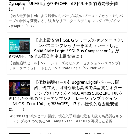
Zynaptiq「UNVEIL」が74%OFF、69ドル圧倒的過去最安値
に！！！
【過去最安値】AIにより録音のリバーブ成分のブースト / カットやリバ
ーブの特性を変更する、強力なリアルタイムデミキシングプラグイン
Zynaptiq「UNV
【史上最安値】SSL G シリーズのセンターセクシ
ョンバスコンプレッサーをエミュレートした
Solid State Logic「SSL Bus Compressor 2」が
87%OFF、19ドル圧倒的史上最安値に！！！
【価格崩壊セール】SSL G シリーズのセンターセクションバスコンプレ
ッサーをエミュレートした Solid State Logic「SSL Native B
【価格崩壊セール】Bogren Digitalがセール開
始、現在入手可能な最も高級で高品質なギター
アンプの 1 つであるMLC Amps SUBZERO 100を
再現した公認のギターアンプシミュレーションプラグイン
「MLC S_Zero 100」が82%OFF、17ドル圧倒的過去最安値
に！！！
Bogren Digitalがセール開始、現在入手可能な最も高級で高品質なギタ
ー アンプの 1 つであるMLC Amps SUBZERO 100を再現した公認