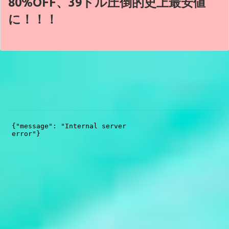
80%OFF、39ドル圧倒的史上最安値
に！！！