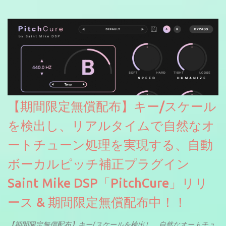
【期間限定無償配布】キー/スケール
を検出し、リアルタイムで自然なオ
ートチューン処理を実現する、自動
ボーカルピッチ補正プラグイン
Saint Mike DSP「PitchCure」リリ
ース & 期間限定無償配布中！！
【期間限定無償配布】キー/スケールを検出し、自然なオートチュ