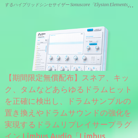
するハイブリッドシンセサイザー Sonuscore「Elysion Elements」
リリース & 無料配布中。Elysion 2からライブラリを抜粋した製品
です。パフォーマンス機能とエディット機能以外全ての機能が使
えるようになっています。総容量も7GBを超えます。複数の設定に
より音色が作りこまれているため、あらかじめアルペジオがプロ
グラムされているプリセットも多いですが、アルペジオを切るこ
とももちろんできます。 ほとんどのシンセライブラリは、音を一
度サンプリングしてベロシティで音量を調整します。 しかし、
ELYSIONは違います。ビンテージシンセを含む様々な音源から、
複数のベロシティレイヤーにわたって録音し、各レイヤーを整形
【期間限定無償配布】スネア、キッ
することで、弱く演奏した場合と強く演奏した場合で、全く異な
る音色が得られます。単に音量を変えただけの同じ音ではありま
ク、タムなどあらゆるドラムヒット
せん。
を正確に検出し、ドラムサンプルの
置き換えやドラムサウンドの強化を
実現するドラムリプレイサープラグ
イン Limbus Audio「Limbus