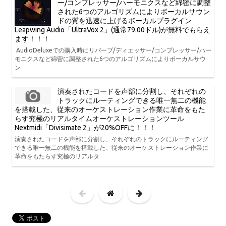
ー/コンプレッサー/ハーモニクスなど綿密に調整
された6つのアルゴリズムによりボーカルサウン
ドの質を迅速に上げるボーカルプラグイン
Leapwing Audio「UltraVox 2」(通常79.00ドル)が無料でもらえ
ます！！！
AudioDeluxeでの購入時にリバーブ/ディエッサー/コンプレッサー/ハー
モニクスなど綿密に調整された6つのアルゴリズムによりボーカルサウ
ン
演奏されたコードを声部に分割し、それぞれの
トラックにルーティングできる唯一無二の機能
を搭載した、従来のオーケストレーション作業に革命をもた
らす究極のリアルタイムオーケストレーションツール
Nextmidi「Divisimate 2」が20%OFFに！！！
演奏されたコードを声部に分割し、それぞれのトラックにルーティング
できる唯一無二の機能を搭載した、従来のオーケストレーション作業に
革命をもたらす究極のリアルタ