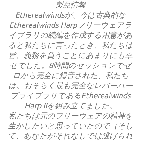
製品情報
Etherealwindsが、今は古典的な
Etherealwinds Harpフリーウェアラ
イブラリの続編を作成する用意があ
ると私たちに言ったとき、私たちは
皆、義務を負うことにあまりにも幸
せでした。8時間のセッションでゼ
ロから完全に録音された、私たち
は、おそらく最も完全なレバーハー
プライブラリであるEtherealwinds
Harp IIを組み立てました。
私たちは元のフリーウェアの精神を
生かしたいと思っていたので（そし
て、あなたがそれなしでは逃げられ