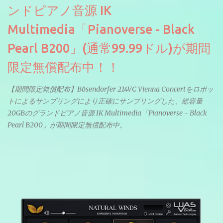
ンドピアノ音源 IK
Multimedia「Pianoverse - Black
Pearl B200」(通常99.99ドル)が期間
限定無償配布中！！
【期間限定無償配布】Bösendorfer 214VC Vienna Concertをロボッ
トによるサンプリングにより正確にサンプリングした、総容量
20GBのグランドピアノ音源 IK Multimedia「Pianoverse - Black
Pearl B200」が期間限定無償配布中。