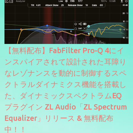
【無料配布】FabFilter Pro-Q 4にイ
ンスパイアされて設計された耳障り
なレゾナンスを動的に制御するスペ
クトラルダイナミクス機能を搭載し
た、ダイナミックスペクトラムEQ
プラグイン ZL Audio「ZL Spectrum
Equalizer」リリース & 無料配布
中！！