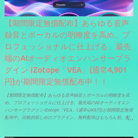
【期間限定無償配布】あらゆる音声
録音とボーカルの明瞭度を高め、プ
ロフェッショナルに仕上げる、最先
端のAIオーディオエンハンサープラ
グイン iZotope「VEA」(通常4,901
円)が期間限定無償配布中！！
【期間限定無償配布】あらゆる音声録音とボーカルの明瞭度を高
め、プロフェッショナルに仕上げる、最先端のAIオーディオエン
ハンサープラグイン iZotope「VEA」(通常4,901円)が期間限定無償
配布中。比較的新しめのプラグイン。無料配布はもちろん初。配
信やナレーションにもぴったり。ボーカルミックスやVTuberさん
にも。