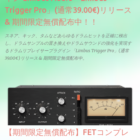
Trigger Pro」(通常39.00€)リリース
& 期間限定無償配布中！！
スネア、キック、タムなどあらゆるドラムヒットを正確に検出
し、ドラムサンプルの置き換えやドラムサウンドの強化を実現す
るドラムリプレイサープラグイン 「Limbus Trigger Pro」(通常
39.00€)リリース & 期間限定無償配布中。
【期間限定無償配布】FETコンプレ