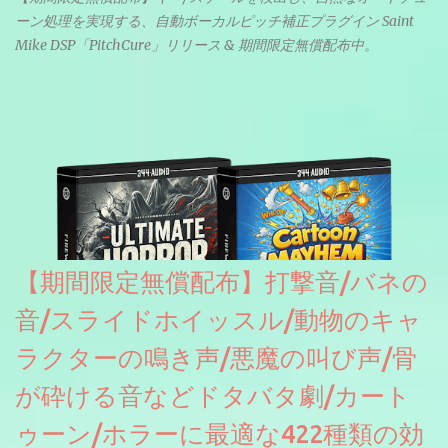
ーン処理を実現する、自動ボーカルピッチ補正プラグイン Saint
Mike DSP「PitchCure」リリース & 期間限定無償配布中。
【期間限定無償配布】打撃音/バネの
音/スライドホイッスル/動物のキャ
ラクターの鳴き声/悪魔の叫び声/骨
が砕ける音などドタバタ劇/カート
ゥーン/ホラーに最適な422種類の効