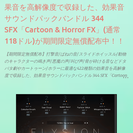
果音を高解像度で収録した、効果音
サウンドパックバンドル 344
SFX「Cartoon & Horror FX」(通常
118ドル)が期間限定無償配布中！！
【期間限定無償配布】打撃音/ばねの音/スライドホイッスル/動物
のキャラクターの鳴き声/悪魔の声/叫び声/骨が砕ける音などドタ
バタ劇やカートゥーン/ホラーに最適な422種類の効果音を高解像
度で収録した、効果音サウンドパックバンドル 344 SFX「Cartoon
& Horror FX」(通常118ドル)が期間限定無償配布中。サンプリン
グレート等もしっかりと業界水準を満たしております。