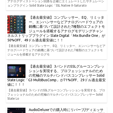
アナログディストーション回路を正確にエミュレートしたサチュレーシ
ョンプラグイン Solid State Logic「SSL Native X-Saturato
【過去最安値】コンプレッサー、EQ、リミッタ
ー、エンハンサーなどアナログハードウェアの
銘機に基づいて設計された7種類のエフェクトモ
ジュールを搭載するアナログモデリングチャン
ネルストリッププラグイン Slate Digital「Mix Bundle One」が
50%OFF、49ドル過去最安値に！！
【過去最安値】コンプレッサー、EQ、リミッター、エンハンサーなどア
ナログハードウェアの銘機に基づいて設計された7種類のエフェクトモ
ジュールを搭載するアナログモ
【過去最安値】 3バンドのSSLグルーコンプレッ
ションを実現する、プロフェッショナルのため
の究極のマルチバンドバスコンプレッサー Solid
State Logic「G3 MultiBusComp」が71%OFF、29ドル過去最安
値に！！！
【過去最安値】 3バンドのSSLグルーコンプレッションを実現する、プロ
フェッショナルのための究極のマルチバンドバスコンプレッサー Solid
State Lo
AudioDeluxeでの購入時にリバーブ/ディエッサ