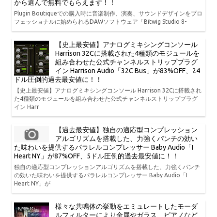
から選んで無料でもらえます！！
Plugin Boutiqueでの購入時に音楽制作、演奏、サウンドデザインをプロ
フェッショナルに始められるDAWソフトウェア「Bitwig Studio 8-
【史上最安値】アナログミキシングコンソール
Harrison 32Cに搭載された4種類のモジュールを
組み合わせた公式チャンネルストリッププラグ
イン Harrison Audio「32C Bus」が83%OFF、24
ドル圧倒的過去最安値に！！
【史上最安値】アナログミキシングコンソール Harrison 32Cに搭載され
た4種類のモジュールを組み合わせた公式チャンネルストリッププラグ
イン Harr
【過去最安値】独自の適応型コンプレッション
アルゴリズムを搭載した、力強くパンチの効い
た味わいを提供するパラレルコンプレッサー Baby Audio「I
Heart NY」が87%OFF、5ドル圧倒的過去最安値に！！
独自の適応型コンプレッションアルゴリズムを搭載した、力強くパンチ
の効いた味わいを提供するパラレルコンプレッサー Baby Audio「I
Heart NY」が
様々な共鳴体の挙動をエミュレートしたモーダ
ルフィルターにより金属やガラス、ピアノなど