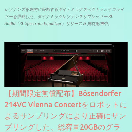
レゾナンスを動的に抑制するダイナミックスペクトラムイコライ
ザーを搭載した、ダイナミックレゾナンスサプレッサー ZL
Audio「ZL Spectrum Equalizer」リリース & 無料配布中。
【期間限定無償配布】Bösendorfer
214VC Vienna Concertをロボットに
よるサンプリングにより正確にサン
プリングした、総容量20GBのグラ