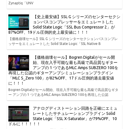
Zynaptiq「UNV
【史上最安値】SSL G シリーズのセンターセクシ
ョンバスコンプレッサーをエミュレートした
Solid State Logic「SSL Bus Compressor 2」が
87%OFF、19ドル圧倒的史上最安値に！！！
【価格崩壊セール】SSL G シリーズのセンターセクションバスコンプレ
ッサーをエミュレートした Solid State Logic「SSL Native B
【価格崩壊セール】Bogren Digitalがセール開
始、現在入手可能な最も高級で高品質なギター
アンプの 1 つであるMLC Amps SUBZERO 100を
再現した公認のギターアンプシミュレーションプラグイン
「MLC S_Zero 100」が82%OFF、17ドル圧倒的過去最安値
に！！！
Bogren Digitalがセール開始、現在入手可能な最も高級で高品質なギタ
ー アンプの 1 つであるMLC Amps SUBZERO 100を再現した公認
アナログディストーション回路を正確にエミュ
レートしたサチュレーションプラグイン Solid
State Logic「SSL X-Saturator」が79%OFF、10
ドルに！！！！！