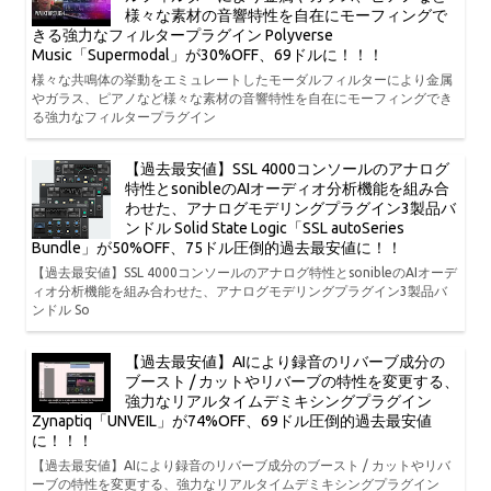
様々な素材の音響特性を自在にモーフィングで
きる強力なフィルタープラグイン Polyverse
Music「Supermodal」が30%OFF、69ドルに！！！
様々な共鳴体の挙動をエミュレートしたモーダルフィルターにより金属
やガラス、ピアノなど様々な素材の音響特性を自在にモーフィングでき
る強力なフィルタープラグイン
【過去最安値】SSL 4000コンソールのアナログ
特性とsonibleのAIオーディオ分析機能を組み合
わせた、アナログモデリングプラグイン3製品バ
ンドル Solid State Logic「SSL autoSeries
Bundle」が50%OFF、75ドル圧倒的過去最安値に！！
【過去最安値】SSL 4000コンソールのアナログ特性とsonibleのAIオーデ
ィオ分析機能を組み合わせた、アナログモデリングプラグイン3製品バ
ンドル So
【過去最安値】AIにより録音のリバーブ成分の
ブースト / カットやリバーブの特性を変更する、
強力なリアルタイムデミキシングプラグイン
Zynaptiq「UNVEIL」が74%OFF、69ドル圧倒的過去最安値
に！！！
【過去最安値】AIにより録音のリバーブ成分のブースト / カットやリバ
ーブの特性を変更する、強力なリアルタイムデミキシングプラグイン