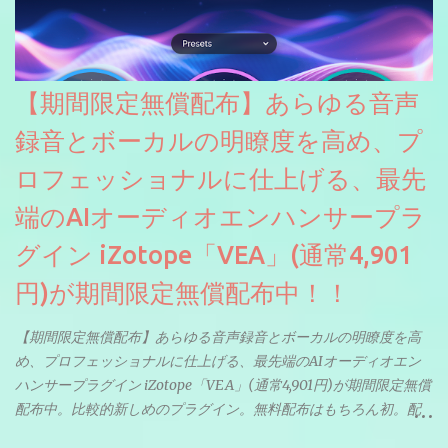
【期間限定無償配布】あらゆる音声
録音とボーカルの明瞭度を高め、プ
ロフェッショナルに仕上げる、最先
端のAIオーディオエンハンサープラ
グイン iZotope「VEA」(通常4,901
円)が期間限定無償配布中！！
【期間限定無償配布】あらゆる音声録音とボーカルの明瞭度を高
め、プロフェッショナルに仕上げる、最先端のAIオーディオエン
ハンサープラグイン iZotope「VEA」(通常4,901円)が期間限定無償
配布中。比較的新しめのプラグイン。無料配布はもちろん初。配
信やナレーションにもぴったり。ボーカルミックスやVTuberさん