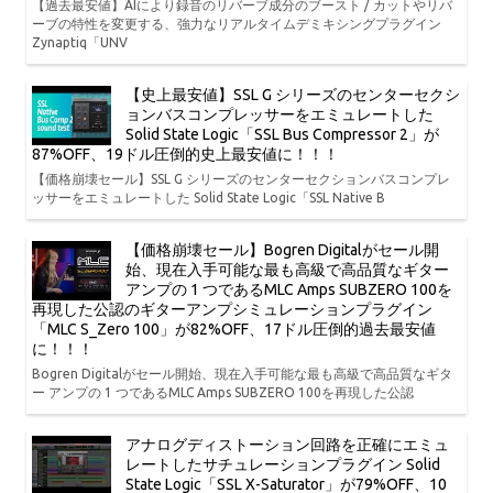
【過去最安値】AIにより録音のリバーブ成分のブースト / カットやリバ
ーブの特性を変更する、強力なリアルタイムデミキシングプラグイン
Zynaptiq「UNV
【史上最安値】SSL G シリーズのセンターセクシ
ョンバスコンプレッサーをエミュレートした
Solid State Logic「SSL Bus Compressor 2」が
87%OFF、19ドル圧倒的史上最安値に！！！
【価格崩壊セール】SSL G シリーズのセンターセクションバスコンプレ
ッサーをエミュレートした Solid State Logic「SSL Native B
【価格崩壊セール】Bogren Digitalがセール開
始、現在入手可能な最も高級で高品質なギター
アンプの 1 つであるMLC Amps SUBZERO 100を
再現した公認のギターアンプシミュレーションプラグイン
「MLC S_Zero 100」が82%OFF、17ドル圧倒的過去最安値
に！！！
Bogren Digitalがセール開始、現在入手可能な最も高級で高品質なギタ
ー アンプの 1 つであるMLC Amps SUBZERO 100を再現した公認
アナログディストーション回路を正確にエミュ
レートしたサチュレーションプラグイン Solid
State Logic「SSL X-Saturator」が79%OFF、10