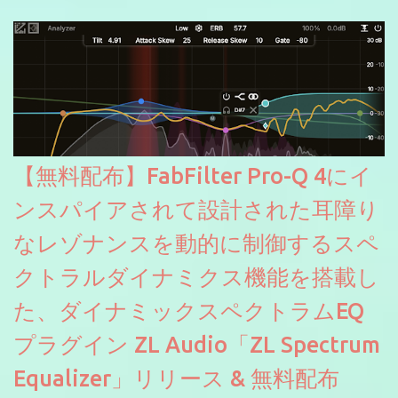
にも。
【無料配布】FabFilter Pro-Q 4にイ
ンスパイアされて設計された耳障り
なレゾナンスを動的に制御するスペ
クトラルダイナミクス機能を搭載し
た、ダイナミックスペクトラムEQ
プラグイン ZL Audio「ZL Spectrum
Equalizer」リリース & 無料配布