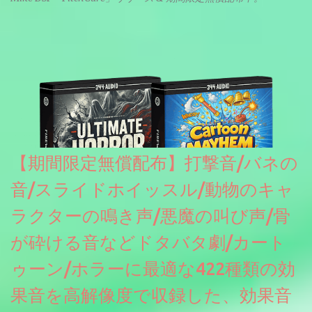
【期間限定無償配布】打撃音/バネの
音/スライドホイッスル/動物のキャ
ラクターの鳴き声/悪魔の叫び声/骨
が砕ける音などドタバタ劇/カート
ゥーン/ホラーに最適な422種類の効
果音を高解像度で収録した、効果音