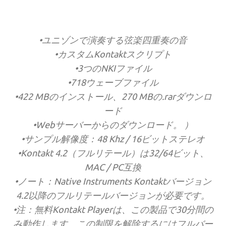
•ユニゾンで演奏する弦楽四重奏の音
•カスタムKontaktスクリプト
•3つのNKIファイル
•718ウェーブファイル
•422 MBのインストール、270 MBの.rarダウンロ
ード
•Webサーバーからのダウンロード。 ）
•サンプル解像度：48 Khz / 16ビットステレオ
•Kontakt 4.2（フルリテール）は32/64ビット、
MAC / PC互換
•ノート：Native Instruments Kontaktバージョン
4.2以降のフルリテールバージョンが必要です。
•注：無料Kontakt Playerは、この製品で30分間の
み動作します。この制限を解除するにはフルバー