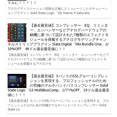
ドルに！！！！！
アナログディストーション回路を正確にエミュレートしたサチュレーシ
ョンプラグイン Solid State Logic「SSL Native X-Saturato
【過去最安値】コンプレッサー、EQ、リミッタ
ー、エンハンサーなどアナログハードウェアの
銘機に基づいて設計された7種類のエフェクトモ
ジュールを搭載するアナログモデリングチャン
ネルストリッププラグイン Slate Digital「Mix Bundle One」が
50%OFF、49ドル過去最安値に！！
【過去最安値】コンプレッサー、EQ、リミッター、エンハンサーなどア
ナログハードウェアの銘機に基づいて設計された7種類のエフェクトモ
ジュールを搭載するアナログモ
【過去最安値】 3バンドのSSLグルーコンプレッ
ションを実現する、プロフェッショナルのため
の究極のマルチバンドバスコンプレッサー Solid
State Logic「G3 MultiBusComp」が71%OFF、29ドル過去最安
値に！！！
【過去最安値】 3バンドのSSLグルーコンプレッションを実現する、プロ
フェッショナルのための究極のマルチバンドバスコンプレッサー Solid
State Lo