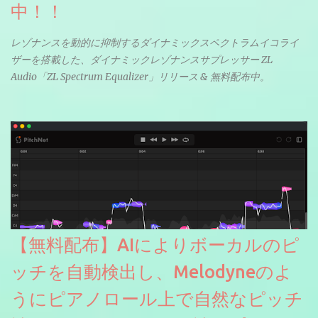
中！！
レゾナンスを動的に抑制するダイナミックスペクトラムイコライ
ザーを搭載した、ダイナミックレゾナンスサプレッサー ZL
Audio「ZL Spectrum Equalizer」リリース & 無料配布中。
【無料配布】AIによりボーカルのピ
ッチを自動検出し、Melodyneのよ
うにピアノロール上で自然なピッチ