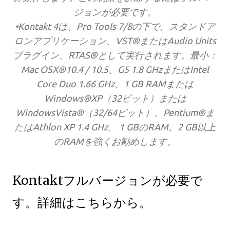
ジョンが必要です。
•Kontakt 4は、Pro Tools 7/8の下で、スタンドア
ロンアプリケーション、VST®またはAudio Units
プラグイン、RTAS®として実行されます。最小：
Mac OSX®10.4 / 10.5、G5 1.8 GHzまたはIntel
Core Duo 1.66 GHz、1 GB RAMまたは
Windows®XP（32ビット）または
WindowsVista®（32/64ビット）、Pentium®ま
たはAthlon XP 1.4 GHz、 1 GBのRAM。2 GB以上
のRAMを強くお勧めします。
Kontaktフルバージョンが必要で
す。詳細はこちらから。