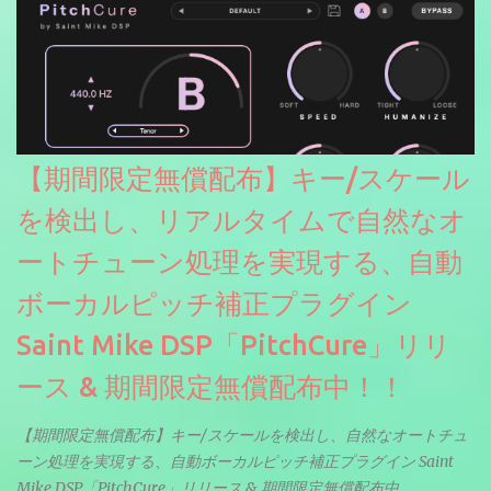
【期間限定無償配布】キー/スケール
を検出し、リアルタイムで自然なオ
ートチューン処理を実現する、自動
ボーカルピッチ補正プラグイン
Saint Mike DSP「PitchCure」リリ
ース & 期間限定無償配布中！！
【期間限定無償配布】キー/スケールを検出し、自然なオートチュ
ーン処理を実現する、自動ボーカルピッチ補正プラグイン Saint
Mike DSP「PitchCure」リリース & 期間限定無償配布中。