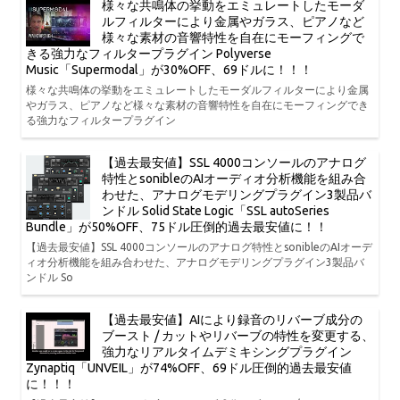
様々な共鳴体の挙動をエミュレートしたモーダ
ルフィルターにより金属やガラス、ピアノなど
様々な素材の音響特性を自在にモーフィングで
きる強力なフィルタープラグイン Polyverse
Music「Supermodal」が30%OFF、69ドルに！！！
様々な共鳴体の挙動をエミュレートしたモーダルフィルターにより金属
やガラス、ピアノなど様々な素材の音響特性を自在にモーフィングでき
る強力なフィルタープラグイン
【過去最安値】SSL 4000コンソールのアナログ
特性とsonibleのAIオーディオ分析機能を組み合
わせた、アナログモデリングプラグイン3製品バ
ンドル Solid State Logic「SSL autoSeries
Bundle」が50%OFF、75ドル圧倒的過去最安値に！！
【過去最安値】SSL 4000コンソールのアナログ特性とsonibleのAIオーデ
ィオ分析機能を組み合わせた、アナログモデリングプラグイン3製品バ
ンドル So
【過去最安値】AIにより録音のリバーブ成分の
ブースト / カットやリバーブの特性を変更する、
強力なリアルタイムデミキシングプラグイン
Zynaptiq「UNVEIL」が74%OFF、69ドル圧倒的過去最安値
に！！！