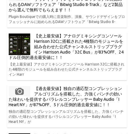
られるDAWソフトウェア「Bitwig Studio 8-Track」など2製品
から選んで無料でもらえます！！
Plugin Boutiqueでの購入時に音楽制作、演奏、サウンドデザインをプロ
フェッショナルに始められるDAWソフトウェア「Bitwig Studio 8-
【史上最安値】アナログミキシングコンソール
Harrison 32Cに搭載された4種類のモジュールを
組み合わせた公式チャンネルストリッププラグ
イン Harrison Audio「32C Bus」が83%OFF、24
ドル圧倒的過去最安値に！！
【史上最安値】アナログミキシングコンソール Harrison 32Cに搭載され
た4種類のモジュールを組み合わせた公式チャンネルストリッププラグ
イン Harr
【過去最安値】独自の適応型コンプレッション
アルゴリズムを搭載した、力強くパンチの効い
た味わいを提供するパラレルコンプレッサー Baby Audio「I
Heart NY」が87%OFF、5ドル圧倒的過去最安値に！！
独自の適応型コンプレッションアルゴリズムを搭載した、力強くパンチ
の効いた味わいを提供するパラレルコンプレッサー Baby Audio「I
Heart NY」が