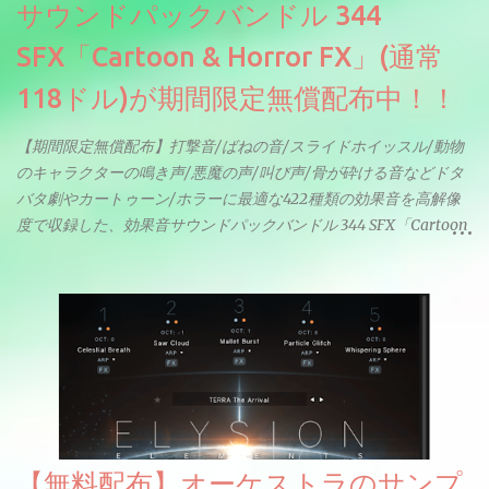
サウンドパックバンドル 344
SFX「Cartoon & Horror FX」(通常
118ドル)が期間限定無償配布中！！
【期間限定無償配布】打撃音/ばねの音/スライドホイッスル/動物
のキャラクターの鳴き声/悪魔の声/叫び声/骨が砕ける音などドタ
バタ劇やカートゥーン/ホラーに最適な422種類の効果音を高解像
度で収録した、効果音サウンドパックバンドル 344 SFX「Cartoon
& Horror FX」(通常118ドル)が期間限定無償配布中。サンプリン
グレート等もしっかりと業界水準を満たしております。
【無料配布】オーケストラのサンプ