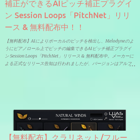
補正ができるAIピッチ補正プラグイ
ン Session Loops「PitchNet」リリ
ース & 無料配布中！！
【無料配布】AIによりボーカルのピッチを検出し、Melodyneのよ
うにピアノロール上でピッチの編集できるAIピッチ補正プラグイ
ン Session Loops「PitchNet」リリース & 無料配布中。メーカーに
よる正式なリリース告知は行われましたが、バージョンはアルフ
ァと記載されているようなので今後アップデートで細かいバグな
どが修正されていくのだと思われます。筆者もざっくりと確認し
たところ動作は問題なさそうです。KVR Developer Challenge
2026に出品されている製品になります。国内代理店でも取り扱い
のあるDrumNetのメーカーです。調べたところによるとオープン
ソースを元に設計・改良した製品のようです。
【無料配布】クラリネット/フルー