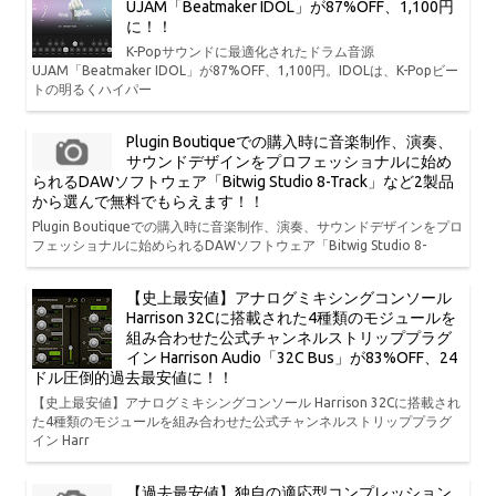
UJAM「Beatmaker IDOL」が87%OFF、1,100円
に！！
K-Popサウンドに最適化されたドラム音源
UJAM「Beatmaker IDOL」が87%OFF、1,100円。IDOLは、K-Popビー
トの明るくハイパー
Plugin Boutiqueでの購入時に音楽制作、演奏、
サウンドデザインをプロフェッショナルに始め
られるDAWソフトウェア「Bitwig Studio 8-Track」など2製品
から選んで無料でもらえます！！
Plugin Boutiqueでの購入時に音楽制作、演奏、サウンドデザインをプロ
フェッショナルに始められるDAWソフトウェア「Bitwig Studio 8-
【史上最安値】アナログミキシングコンソール
Harrison 32Cに搭載された4種類のモジュールを
組み合わせた公式チャンネルストリッププラグ
イン Harrison Audio「32C Bus」が83%OFF、24
ドル圧倒的過去最安値に！！
【史上最安値】アナログミキシングコンソール Harrison 32Cに搭載され
た4種類のモジュールを組み合わせた公式チャンネルストリッププラグ
イン Harr
【過去最安値】独自の適応型コンプレッション