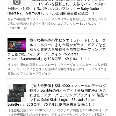
アルゴリズムを搭載した、力強くパンチの効い
た味わいを提供するパラレルコンプレッサー Baby Audio「I
Heart NY」が87%OFF、5ドル圧倒的過去最安値に！！
独自の適応型コンプレッションアルゴリズムを搭載した、力強くパンチ
の効いた味わいを提供するパラレルコンプレッサー Baby Audio「I
Heart NY」が
様々な共鳴体の挙動をエミュレートしたモーダ
ルフィルターにより金属やガラス、ピアノなど
様々な素材の音響特性を自在にモーフィングで
きる強力なフィルタープラグイン Polyverse
Music「Supermodal」が30%OFF、69ドルに！！！
様々な共鳴体の挙動をエミュレートしたモーダルフィルターにより金属
やガラス、ピアノなど様々な素材の音響特性を自在にモーフィングでき
る強力なフィルタープラグイン
【過去最安値】SSL 4000コンソールのアナログ
特性とsonibleのAIオーディオ分析機能を組み合
わせた、アナログモデリングプラグイン3製品バ
ンドル Solid State Logic「SSL autoSeries
Bundle」が50%OFF、75ドル圧倒的過去最安値に！！
【過去最安値】SSL 4000コンソールのアナログ特性とsonibleのAIオーデ
ィオ分析機能を組み合わせた、アナログモデリングプラグイン3製品バ