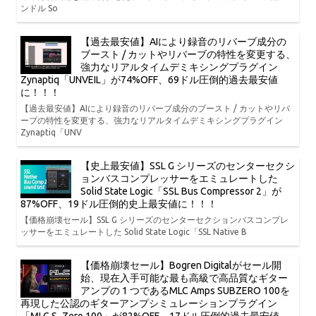
ンドル So
【過去最安値】AIにより録音のリバーブ成分の
ブースト / カットやリバーブの特性を変更する、
強力なリアルタイムデミキシングプラグイン
Zynaptiq「UNVEIL」が74%OFF、69ドル圧倒的過去最安値
に！！！
【過去最安値】AIにより録音のリバーブ成分のブースト / カットやリバ
ーブの特性を変更する、強力なリアルタイムデミキシングプラグイン
Zynaptiq「UNV
【史上最安値】SSL G シリーズのセンターセクシ
ョンバスコンプレッサーをエミュレートした
Solid State Logic「SSL Bus Compressor 2」が
87%OFF、19ドル圧倒的史上最安値に！！！
【価格崩壊セール】SSL G シリーズのセンターセクションバスコンプレ
ッサーをエミュレートした Solid State Logic「SSL Native B
【価格崩壊セール】Bogren Digitalがセール開
始、現在入手可能な最も高級で高品質なギター
アンプの 1 つであるMLC Amps SUBZERO 100を
再現した公認のギターアンプシミュレーションプラグイン