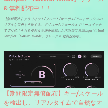
& 無料配布中！！
【無料配布】クラリネット/フルート/オーボエ/アルトサックスの
リアルな音色を再現する、グリスからフォールまでキースイッチ
で切り替えられる多彩な奏法を搭載した木管楽器音源 Lijas Virtual
Sampler「Natural Winds」リリース & 無料配布中。
【期間限定無償配布】キー/スケール
を検出し、リアルタイムで自然なオ