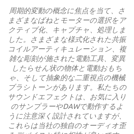
周期的変動の概念に焦点を当て、さ
まざまなばねとモーターの選択をア
クティブ化、キャプチャ、処理しま
した。さまざまな様式化された共振
コイルアーティキュレーション、複
雑な彫刻が施された電動工具、変異
したらせん状の物体と電動おもち
ゃ、そして抽象的な二重視点の機械
ブラシトーンがあります。私たちの
サウンドエフェクトは、お気に入り
のサンプラーやDAWで動作するよ
うに注意深く設計されていますが、
これらは当社の独自のオーディオ歪