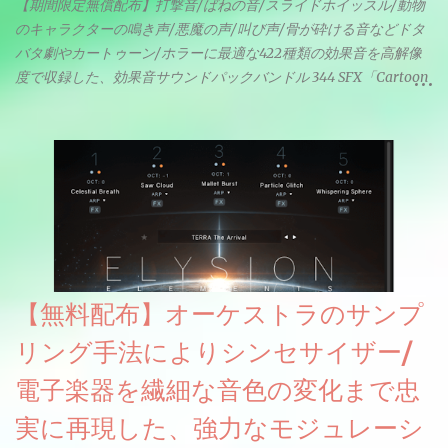
【期間限定無償配布】打撃音/ばねの音/スライドホイッスル/動物
のキャラクターの鳴き声/悪魔の声/叫び声/骨が砕ける音などドタ
バタ劇やカートゥーン/ホラーに最適な422種類の効果音を高解像
度で収録した、効果音サウンドパックバンドル 344 SFX「Cartoon
& Horror FX」(通常118ドル)が期間限定無償配布中。サンプリン
グレート等もしっかりと業界水準を満たしております。
【無料配布】オーケストラのサンプ
リング手法によりシンセサイザー/
電子楽器を繊細な音色の変化まで忠
実に再現した、強力なモジュレーシ