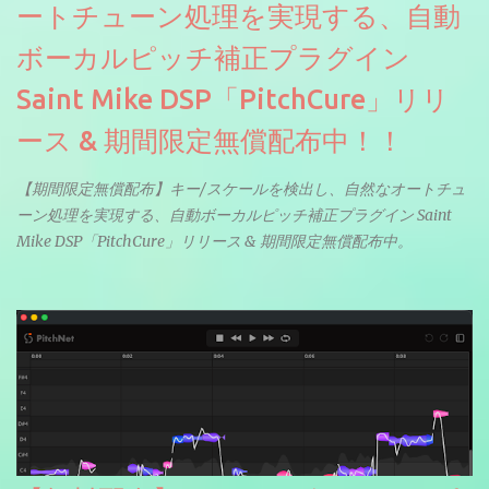
ートチューン処理を実現する、自動
ボーカルピッチ補正プラグイン
Saint Mike DSP「PitchCure」リリ
ース & 期間限定無償配布中！！
【期間限定無償配布】キー/スケールを検出し、自然なオートチュ
ーン処理を実現する、自動ボーカルピッチ補正プラグイン Saint
Mike DSP「PitchCure」リリース & 期間限定無償配布中。