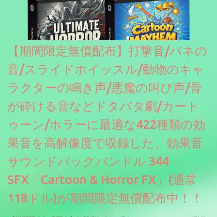
ソースを元に設計・改良した製品のようです。
【期間限定無償配布】打撃音/バネの
音/スライドホイッスル/動物のキャ
ラクターの鳴き声/悪魔の叫び声/骨
が砕ける音などドタバタ劇/カート
ゥーン/ホラーに最適な422種類の効
果音を高解像度で収録した、効果音
サウンドパックバンドル 344
SFX「Cartoon & Horror FX」(通常
118ドル)が期間限定無償配布中！！