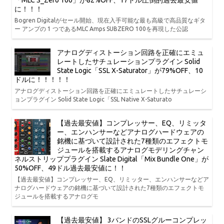
「MLC S_Zero 100」が82%OFF、17ドル圧倒的過去最安値
に！！！
Bogren Digitalがセール開始、現在入手可能な最も高級で高品質なギタ
ー アンプの 1 つであるMLC Amps SUBZERO 100を再現した公認
アナログディストーション回路を正確にエミュ
レートしたサチュレーションプラグイン Solid
State Logic「SSL X-Saturator」が79%OFF、10
ドルに！！！！！
アナログディストーション回路を正確にエミュレートしたサチュレーシ
ョンプラグイン Solid State Logic「SSL Native X-Saturato
【過去最安値】コンプレッサー、EQ、リミッタ
ー、エンハンサーなどアナログハードウェアの
銘機に基づいて設計された7種類のエフェクトモ
ジュールを搭載するアナログモデリングチャン
ネルストリッププラグイン Slate Digital「Mix Bundle One」が
50%OFF、49ドル過去最安値に！！
【過去最安値】コンプレッサー、EQ、リミッター、エンハンサーなどア
ナログハードウェアの銘機に基づいて設計された7種類のエフェクトモ
ジュールを搭載するアナログモ
【過去最安値】 3バンドのSSLグルーコンプレッ