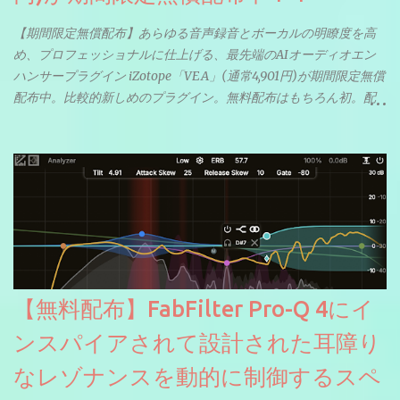
【期間限定無償配布】あらゆる音声録音とボーカルの明瞭度を高
め、プロフェッショナルに仕上げる、最先端のAIオーディオエン
ハンサープラグイン iZotope「VEA」(通常4,901円)が期間限定無償
配布中。比較的新しめのプラグイン。無料配布はもちろん初。配
信やナレーションにもぴったり。ボーカルミックスやVTuberさん
にも。
【無料配布】FabFilter Pro-Q 4にイ
ンスパイアされて設計された耳障り
なレゾナンスを動的に制御するスペ