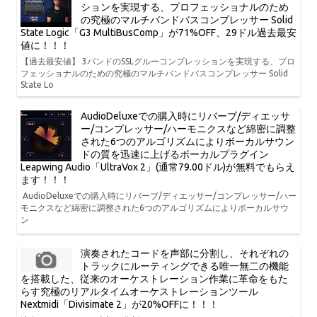
ションを実現する、プロフェッショナルのため
の究極のマルチバンドバスコンプレッサー Solid
State Logic「G3 MultiBusComp」が71%OFF、29ドル過去最安
値に！！！
【過去最安値】 3バンドのSSLグルーコンプレッションを実現する、プロ
フェッショナルのための究極のマルチバンドバスコンプレッサー Solid
State Lo
AudioDeluxeでの購入時にリバーブ/ディエッサ
ー/コンプレッサー/ハーモニクスなど綿密に調整
された6つのアルゴリズムによりボーカルサウン
ドの質を迅速に上げるボーカルプラグイン
Leapwing Audio「UltraVox 2」(通常79.00ドル)が無料でもらえ
ます！！！
AudioDeluxeでの購入時にリバーブ/ディエッサー/コンプレッサー/ハー
モニクスなど綿密に調整された6つのアルゴリズムによりボーカルサウ
ン
演奏されたコードを声部に分割し、それぞれの
トラックにルーティングできる唯一無二の機能
を搭載した、従来のオーケストレーション作業に革命をもた
らす究極のリアルタイムオーケストレーションツール
Nextmidi「Divisimate 2」が20%OFFに！！！