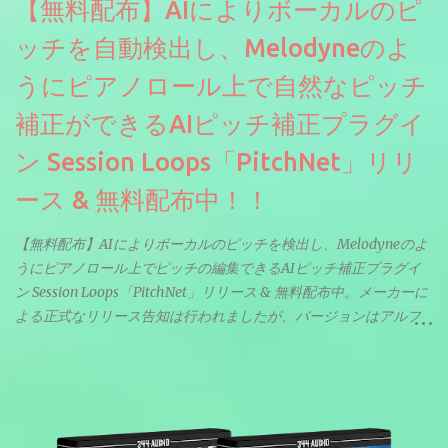
【無料配布】AIによりボーカルのピ
ッチを自動検出し、Melodyneのよ
うにピアノロール上で自然なピッチ
補正ができるAIピッチ補正プラグイ
ン Session Loops「PitchNet」リリ
ース & 無料配布中！！
【無料配布】AIによりボーカルのピッチを検出し、Melodyneのよ
うにピアノロール上でピッチの編集できるAIピッチ補正プラグイ
ン Session Loops「PitchNet」リリース & 無料配布中。メーカーに
よる正式なリリース告知は行われましたが、バージョンはアルフ
ァと記載されているようなので今後アップデートで細かいバグな
どが修正されていくのだと思われます。筆者もざっくりと確認し
たところ動作は問題なさそうです。KVR Developer Challenge
2026に出品されている製品になります。国内代理店でも取り扱い
のあるDrumNetのメーカーです。調べたところによるとオープン