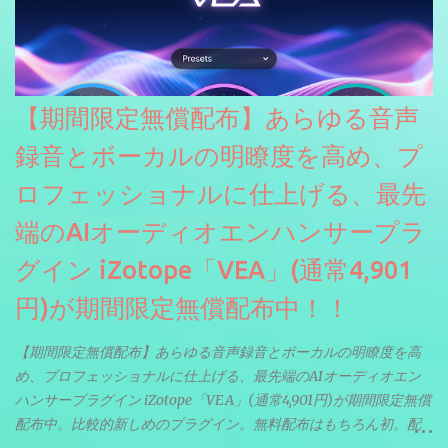
【期間限定無償配布】あらゆる音声
録音とボーカルの明瞭度を高め、プ
ロフェッショナルに仕上げる、最先
端のAIオーディオエンハンサープラ
グイン iZotope「VEA」(通常4,901
円)が期間限定無償配布中！！
【期間限定無償配布】あらゆる音声録音とボーカルの明瞭度を高
め、プロフェッショナルに仕上げる、最先端のAIオーディオエン
ハンサープラグイン iZotope「VEA」(通常4,901円)が期間限定無償
配布中。比較的新しめのプラグイン。無料配布はもちろん初。配
信やナレーションにもぴったり。ボーカルミックスやVTuberさん