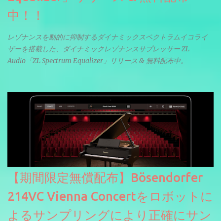
中！！
レゾナンスを動的に抑制するダイナミックスペクトラムイコライ
ザーを搭載した、ダイナミックレゾナンスサプレッサー ZL
Audio「ZL Spectrum Equalizer」リリース & 無料配布中。
【期間限定無償配布】Bösendorfer
214VC Vienna Concertをロボットに
よるサンプリングにより正確にサン