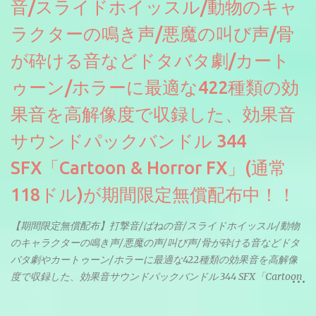
音/スライドホイッスル/動物のキャ
ラクターの鳴き声/悪魔の叫び声/骨
が砕ける音などドタバタ劇/カート
ゥーン/ホラーに最適な422種類の効
果音を高解像度で収録した、効果音
サウンドパックバンドル 344
SFX「Cartoon & Horror FX」(通常
118ドル)が期間限定無償配布中！！
【期間限定無償配布】打撃音/ばねの音/スライドホイッスル/動物
のキャラクターの鳴き声/悪魔の声/叫び声/骨が砕ける音などドタ
バタ劇やカートゥーン/ホラーに最適な422種類の効果音を高解像
度で収録した、効果音サウンドパックバンドル 344 SFX「Cartoon
& Horror FX」(通常118ドル)が期間限定無償配布中。サンプリン
グレート等もしっかりと業界水準を満たしております。