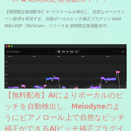
【期間限定無償配布】キー/スケールを検出し、自然なオートチュ
ーン処理を実現する、自動ボーカルピッチ補正プラグイン Saint
Mike DSP「PitchCure」リリース & 期間限定無償配布中。
【無料配布】AIによりボーカルのピ
ッチを自動検出し、Melodyneのよ
うにピアノロール上で自然なピッチ
補正ができるAIピッチ補正プラグイ