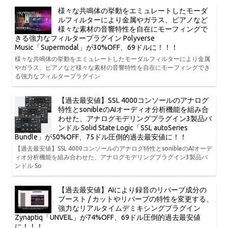
様々な共鳴体の挙動をエミュレートしたモーダ
ルフィルターにより金属やガラス、ピアノなど
様々な素材の音響特性を自在にモーフィングで
きる強力なフィルタープラグイン Polyverse
Music「Supermodal」が30%OFF、69ドルに！！！
様々な共鳴体の挙動をエミュレートしたモーダルフィルターにより金属
やガラス、ピアノなど様々な素材の音響特性を自在にモーフィングでき
る強力なフィルタープラグイン
【過去最安値】SSL 4000コンソールのアナログ
特性とsonibleのAIオーディオ分析機能を組み合
わせた、アナログモデリングプラグイン3製品バ
ンドル Solid State Logic「SSL autoSeries
Bundle」が50%OFF、75ドル圧倒的過去最安値に！！
【過去最安値】SSL 4000コンソールのアナログ特性とsonibleのAIオーデ
ィオ分析機能を組み合わせた、アナログモデリングプラグイン3製品バ
ンドル So
【過去最安値】AIにより録音のリバーブ成分の
ブースト / カットやリバーブの特性を変更する、
強力なリアルタイムデミキシングプラグイン
Zynaptiq「UNVEIL」が74%OFF、69ドル圧倒的過去最安値
に！！！