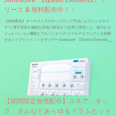
リース & 無料配布中！！
【無料配布】オーケストラのサンプリング手法によりシンセサイ
ザー/電子楽器を繊細な音色の変化まで忠実に再現した、強力なモ
ジュレーション機能とアルペジエーター/マルチエフェクトを搭載
するハイブリッドシンセサイザー Sonuscore「Elysion Elements」
リリース & 無料配布中。Elysion 2からライブラリを抜粋した製品
です。パフォーマンス機能とエディット機能以外全ての機能が使
えるようになっています。総容量も7GBを超えます。複数の設定に
より音色が作りこまれているため、あらかじめアルペジオがプロ
グラムされているプリセットも多いですが、アルペジオを切るこ
とももちろんできます。 ほとんどのシンセライブラリは、音を一
度サンプリングしてベロシティで音量を調整します。 しかし、
ELYSIONは違います。ビンテージシンセを含む様々な音源から、
複数のベロシティレイヤーにわたって録音し、各レイヤーを整形
【期間限定無償配布】スネア、キッ
することで、弱く演奏した場合と強く演奏した場合で、全く異な
る音色が得られます。単に音量を変えただけの同じ音ではありま
ク、タムなどあらゆるドラムヒット
せん。