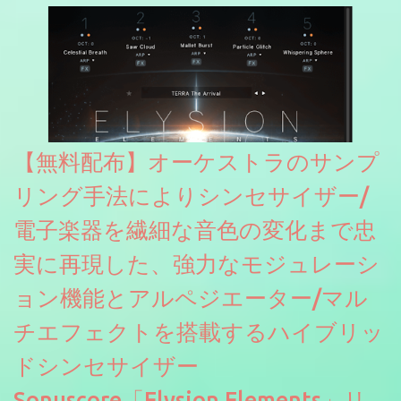
【無料配布】オーケストラのサンプ
リング手法によりシンセサイザー/
電子楽器を繊細な音色の変化まで忠
実に再現した、強力なモジュレーシ
ョン機能とアルペジエーター/マル
チエフェクトを搭載するハイブリッ
ドシンセサイザー
Sonuscore「Elysion Elements」リ