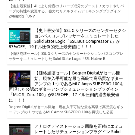
【過去最安値】AIにより録音のリバーブ成分のブースト / カットやリバ
ーブの特性を変更する、強力なリアルタイムデミキシングプラグイン
Zynaptiq「UNV
【史上最安値】SSL G シリーズのセンターセクシ
ョンバスコンプレッサーをエミュレートした
Solid State Logic「SSL Bus Compressor 2」が
87%OFF、19ドル圧倒的史上最安値に！！！
【価格崩壊セール】SSL G シリーズのセンターセクションバスコンプレ
ッサーをエミュレートした Solid State Logic「SSL Native B
【価格崩壊セール】Bogren Digitalがセール開
始、現在入手可能な最も高級で高品質なギター
アンプの 1 つであるMLC Amps SUBZERO 100を
再現した公認のギターアンプシミュレーションプラグイン
「MLC S_Zero 100」が82%OFF、17ドル圧倒的過去最安値
に！！！
Bogren Digitalがセール開始、現在入手可能な最も高級で高品質なギタ
ー アンプの 1 つであるMLC Amps SUBZERO 100を再現した公認
アナログディストーション回路を正確にエミュ
レートしたサチュレーションプラグイン Solid