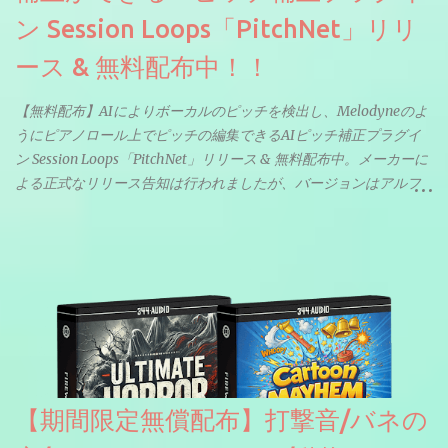
ン Session Loops「PitchNet」リリ
ース & 無料配布中！！
【無料配布】AIによりボーカルのピッチを検出し、Melodyneのよ
うにピアノロール上でピッチの編集できるAIピッチ補正プラグイ
ン Session Loops「PitchNet」リリース & 無料配布中。メーカーに
よる正式なリリース告知は行われましたが、バージョンはアルフ
ァと記載されているようなので今後アップデートで細かいバグな
どが修正されていくのだと思われます。筆者もざっくりと確認し
たところ動作は問題なさそうです。KVR Developer Challenge
2026に出品されている製品になります。国内代理店でも取り扱い
のあるDrumNetのメーカーです。調べたところによるとオープン
ソースを元に設計・改良した製品のようです。
【期間限定無償配布】打撃音/バネの