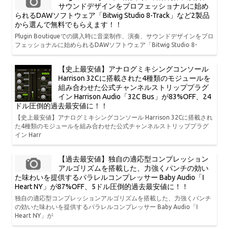
サウンドデザインをプロフェッショナルに始め
られるDAWソフトウェア「Bitwig Studio 8-Track」など2製品
から選んで無料でもらえます！！
Plugin Boutiqueでの購入時に音楽制作、演奏、サウンドデザインをプロ
フェッショナルに始められるDAWソフトウェア「Bitwig Studio 8-
【史上最安値】アナログミキシングコンソール
Harrison 32Cに搭載された4種類のモジュールを
組み合わせた公式チャンネルストリッププラグ
イン Harrison Audio「32C Bus」が83%OFF、24
ドル圧倒的過去最安値に！！
【史上最安値】アナログミキシングコンソール Harrison 32Cに搭載され
た4種類のモジュールを組み合わせた公式チャンネルストリッププラグ
イン Harr
【過去最安値】独自の適応型コンプレッション
アルゴリズムを搭載した、力強くパンチの効い
た味わいを提供するパラレルコンプレッサー Baby Audio「I
Heart NY」が87%OFF、5ドル圧倒的過去最安値に！！
独自の適応型コンプレッションアルゴリズムを搭載した、力強くパンチ
の効いた味わいを提供するパラレルコンプレッサー Baby Audio「I
Heart NY」が