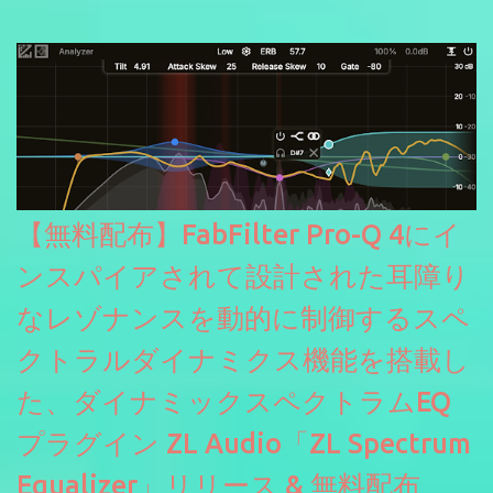
にも。
【無料配布】FabFilter Pro-Q 4にイ
ンスパイアされて設計された耳障り
なレゾナンスを動的に制御するスペ
クトラルダイナミクス機能を搭載し
た、ダイナミックスペクトラムEQ
プラグイン ZL Audio「ZL Spectrum
Equalizer」リリース & 無料配布