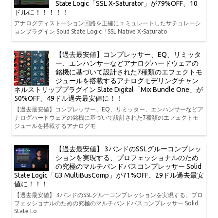
State Logic「SSL X-Saturator」が79%OFF、10
ドルに！！！！！
アナログディストーション回路を正確にエミュレートしたサチュレーシ
ョンプラグイン Solid State Logic「SSL Native X-Saturato
【過去最安値】コンプレッサー、EQ、リミッタ
ー、エンハンサーなどアナログハードウェアの
銘機に基づいて設計された7種類のエフェクトモ
ジュールを搭載するアナログモデリングチャン
ネルストリッププラグイン Slate Digital「Mix Bundle One」が
50%OFF、49ドル過去最安値に！！
【過去最安値】コンプレッサー、EQ、リミッター、エンハンサーなどア
ナログハードウェアの銘機に基づいて設計された7種類のエフェクトモ
ジュールを搭載するアナログモ
【過去最安値】 3バンドのSSLグルーコンプレッ
ションを実現する、プロフェッショナルのため
の究極のマルチバンドバスコンプレッサー Solid
State Logic「G3 MultiBusComp」が71%OFF、29ドル過去最安
値に！！！
【過去最安値】 3バンドのSSLグルーコンプレッションを実現する、プロ
フェッショナルのための究極のマルチバンドバスコンプレッサー Solid
State Lo