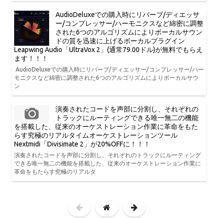
AudioDeluxeでの購入時にリバーブ/ディエッサ
ー/コンプレッサー/ハーモニクスなど綿密に調整
された6つのアルゴリズムによりボーカルサウン
ドの質を迅速に上げるボーカルプラグイン
Leapwing Audio「UltraVox 2」(通常79.00ドル)が無料でもらえ
ます！！！
AudioDeluxeでの購入時にリバーブ/ディエッサー/コンプレッサー/ハー
モニクスなど綿密に調整された6つのアルゴリズムによりボーカルサウ
ン
演奏されたコードを声部に分割し、それぞれの
トラックにルーティングできる唯一無二の機能
を搭載した、従来のオーケストレーション作業に革命をもた
らす究極のリアルタイムオーケストレーションツール
Nextmidi「Divisimate 2」が20%OFFに！！！
演奏されたコードを声部に分割し、それぞれのトラックにルーティング
できる唯一無二の機能を搭載した、従来のオーケストレーション作業に
革命をもたらす究極のリアルタ