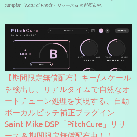
Sampler「Natural Winds」リリース & 無料配布中。
【期間限定無償配布】キー/スケール
を検出し、リアルタイムで自然なオ
ートチューン処理を実現する、自動
ボーカルピッチ補正プラグイン
Saint Mike DSP「PitchCure」リリ
ース & 期間限定無償配布中！！