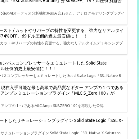
ic「SSL autoSeries Bundle」が50%OFF、75ドル圧倒的過去
onibleのAIオーディオ分析機能を組み合わせた、アナログモデリングプラグイ
ースト / カットやリバーブの特性を変更する、強力なリアルタイ
L」が74%OFF、69ドル圧倒的過去最安値に！！！
/ カットやリバーブの特性を変更する、強力なリアルタイムデミキシングプ
バスコンプレッサーをエミュレートした Solid State
FF、19ドル圧倒的史上最安値に！！！
レッサーをエミュレートした Solid State Logic「SSL Native B
ル開始、現在入手可能な最も高級で高品質なギター アンプの 1 つである
ターアンプシミュレーションプラグイン「MLC S_Zero 100」が
ンプの 1 つであるMLC Amps SUBZERO 100を再現した公認
ュレーションプラグイン Solid State Logic「SSL X-
ラグイン Solid State Logic「SSL Native X-Saturato