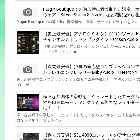
Plugin Boutiqueでの購入時に音楽制作
ウェア「Bitwig Studio 8-Track」など2製
Plugin Boutiqueでの購入時に音楽制作、演奏、サウンドデザインをプロフ
【史上最安値】アナログミキシングコンソール Har
チャンネルストリッププラグイン Harrison Aud
【史上最安値】アナログミキシングコンソール Harris
ッププラグイン Harr
【過去最安値】独自の適応型コンプレッションア
パラレルコンプレッサー Baby Audio「I Hear
独自の適応型コンプレッションアルゴリズムを搭載した、力強くパンチの効いた味
NY」が
様々な共鳴体の挙動をエミュレートしたモーダル
性を自在にモーフィングできる強力なフィルタープラグイン P
に！！！
様々な共鳴体の挙動をエミュレートしたモーダルフィルターにより金属
力なフィルタープラグイン
【過去最安値】SSL 4000コンソールのアナログ