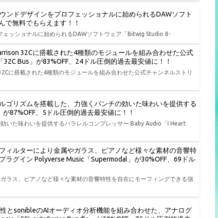
、演奏、サウンドデザインをプロフェッショナルに始められるDAWソフト
品から選んで無料でもらえます！！
ェッショナルに始められるDAWソフトウェア「Bitwig Studio 8-
rison 32Cに搭載された4種類のモジュールを組み合わせた公式
io「32C Bus」が83%OFF、24ドル圧倒的過去最安値に！！
on 32Cに搭載された4種類のモジュールを組み合わせた公式チャンネルストリ
ルゴリズムを搭載した、力強くパンチの効いた味わいを提供する
t NY」が87%OFF、5ドル圧倒的過去最安値に！！
わいを提供するパラレルコンプレッサー Baby Audio「I Heart
フィルターにより金属やガラス、ピアノなど様々な素材の音響特
olyverse Music「Supermodal」が30%OFF、69ドル
やガラス、ピアノなど様々な素材の音響特性を自在にモーフィングできる強
特性とsonibleのAIオーディオ分析機能を組み合わせた、アナログ