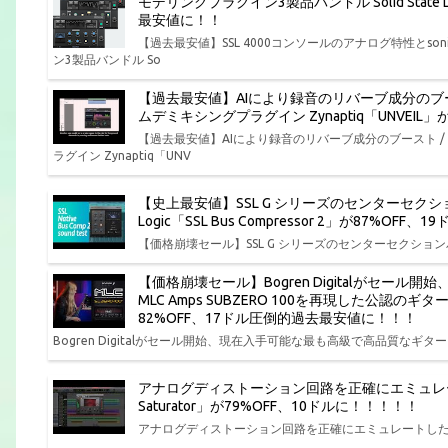
モデリングプラグイン3製品バンドル Solid State Log
最安値に！！
【過去最安値】SSL 4000コンソールのアナログ特性とs
ン3製品バンドル So
【過去最安値】AIにより録音のリバーブ成分のブ
ムデミキシングプラグイン Zynaptiq「UNVEI
【過去最安値】AIにより録音のリバーブ成分のブースト 
ラグイン Zynaptiq「UNV
【史上最安値】SSL G シリーズのセンターセクション
Logic「SSL Bus Compressor 2」が87%O
【価格崩壊セール】SSL G シリーズのセンターセクションバスコンプ
【価格崩壊セール】Bogren Digitalがセー
MLC Amps SUBZERO 100を再現した公認のギ
82%OFF、17ドル圧倒的過去最安値に！！！
Bogren Digitalがセール開始、現在入手可能な最も高級で高品質なギター ア
アナログディストーション回路を正確にエミュレートしたサチ
Saturator」が79%OFF、10ドルに！！！！！
アナログディストーション回路を正確にエミュレートしたサチュレーションプ