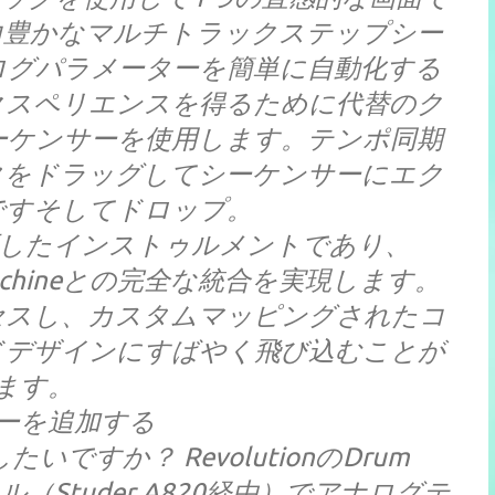
の表現力豊かなマルチトラックステップシー
ログパラメーターを簡単に自動化する
クスペリエンスを得るために代替のク
ーケンサーを使用します。テンポ同期
ータをドラッグしてシーケンサーにエク
ですそしてドロップ。
Sに対応したインストゥルメントであり、
とMaschineとの完全な統合を実現します。
セスし、カスタムマッピングされたコ
ドデザインにすばやく飛び込むことが
ます。
ーを追加する
すか？ RevolutionのDrum
ル（Studer A820経由）でアナログテ