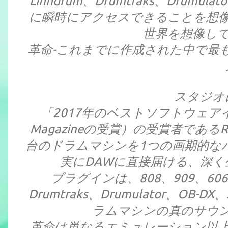
Linndrum、Drumtraks、Drum
に瞬時にアクセスできることを想
世界を想像し
革命-これまでに作成された中で最
スタジオ
「2017年のベストソフトウェアイン
Magazineの受賞）の受賞者であるR
台のドラムマシンを1つの画期的な
実にDAWに直接届ける、深
プラグインは、808、909、606、C
Drumtraks、Drumulator、O
ラムマシンの真のサウ
革命は単なるエミュレーション以