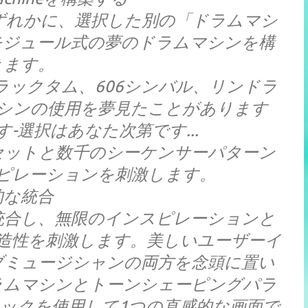
ずれかに、選択した別の「ドラムマシ
モジュール式の夢のドラムマシンを構
きます。
トラックタム、606シンバル、リンドラ
シンの使用を夢見たことがあります
-選択はあなた次第です...
セットと数千のシーケンサーパターン
ピレーションを刺激します。
的な統合
レスに統合し、無限のインスピレーションと
造性を刺激します。美しいユーザーイ
ブミュージシャンの両方を念頭に置い
ラムマシンとトーンシェーピングパラ
ックを使用して1つの直感的な画面で