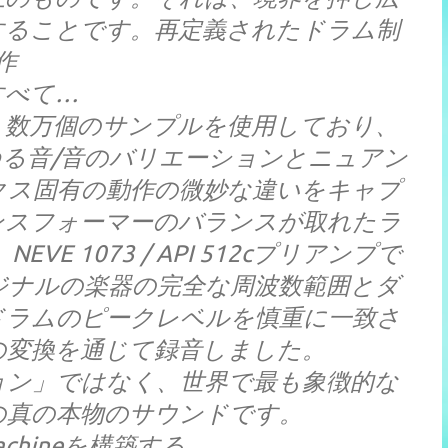
することです。再定義されたドラム制
作
すべて…
ンは、数万個のサンプルを使用しており、
る音/音のバリエーションとニュアン
クス固有の動作の微妙な違いをキャプ
ンスフォーマーのバランスが取れたラ
E 1073 / API 512cプリアンプで
ジナルの楽器の完全な周波数範囲とダ
ドラムのピークレベルを慎重に一致さ
の変換を通じて録音しました。
ョン」ではなく、世界で最も象徴的な
の真の本物のサウンドです。
Machineを構築する