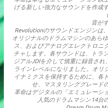
げる新しい強力なサウンドを作成
音が
Revolutionのサウンドエンジ
オリジナルのドラムマシンのあらゆ
ス、およびアナログエレクトロニ
チャします。各サウンドは、トラ
ジアルJDIを介して慎重に録音され、NEV
ラインレベルになりました。オリ
イナミクスを保持するために、各
せ、マスタリンググレード
革命はデジタルの「エミュレーシ
人気のドラムマシン14台
Dream Drum 