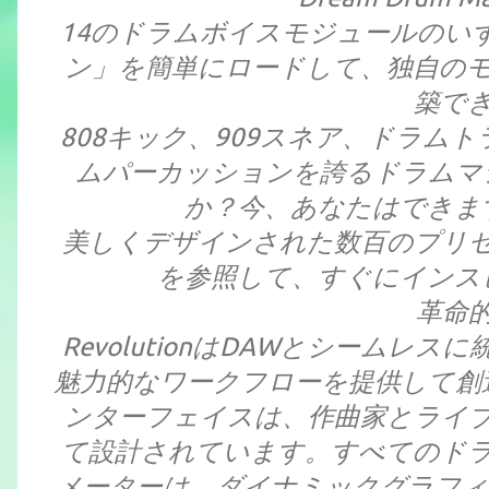
14のドラムボイスモジュールのい
ン」を簡単にロードして、独自の
築で
808キック、909スネア、ドラム
ムパーカッションを誇るドラムマ
か？今、あなたはできます
美しくデザインされた数百のプリ
を参照して、すぐにインス
革命
RevolutionはDAWとシーム
魅力的なワークフローを提供して創
ンターフェイスは、作曲家とライ
て設計されています。すべてのド
メーターは、ダイナミックグラフィ