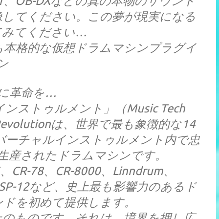
ulator、OB-DXなどの真の本物のサウンド
像してください。この夢が現実になる
てみてください…
も本格的な仮想ドラムマシンプラグイ
ン
に革命を…
ストゥルメント」（Music Tech
evolutionは、世界で最も象徴的な14
バーチャルインストゥルメント内で忠
く生産されたドラムマシンです。
R-78、CR-8000、Linndrum、
B-DX、SP-12など、史上最も影響力のあるド
ンドを初めて提供します。
上のものです。それは、境界を押し広