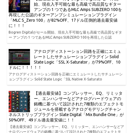
始、現在入手可能な最も高級で高品質なギター
アンプの 1 つであるMLC Amps SUBZERO 100を
再現した公認のギターアンプシミュレーションプラグイン
「MLC S_Zero 100」が82%OFF、17ドル圧倒的過去最安値
に！！！
Bogren Digitalがセール開始、現在入手可能な最も高級で高品質なギタ
ー アンプの 1 つであるMLC Amps SUBZERO 100を再現した公認
アナログディストーション回路を正確にエミュ
レートしたサチュレーションプラグイン Solid
State Logic「SSL X-Saturator」が79%OFF、10
ドルに！！！！！
アナログディストーション回路を正確にエミュレートしたサチュレーシ
ョンプラグイン Solid State Logic「SSL Native X-Saturato
【過去最安値】コンプレッサー、EQ、リミッタ
ー、エンハンサーなどアナログハードウェアの
銘機に基づいて設計された7種類のエフェクトモ
ジュールを搭載するアナログモデリングチャン
ネルストリッププラグイン Slate Digital「Mix Bundle One」が
50%OFF、49ドル過去最安値に！！
【過去最安値】コンプレッサー、EQ、リミッター、エンハンサーなどア
ナログハードウェアの銘機に基づいて設計された7種類のエフェクトモ