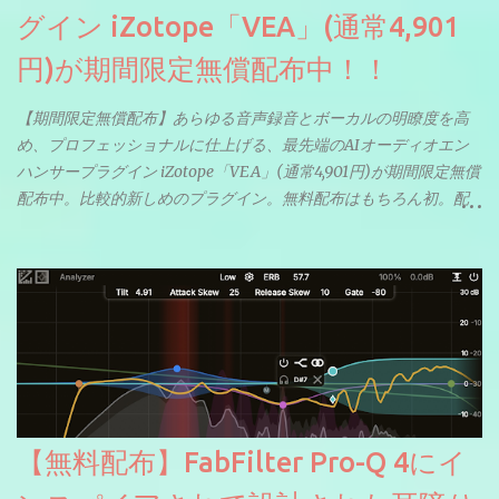
グイン iZotope「VEA」(通常4,901
円)が期間限定無償配布中！！
【期間限定無償配布】あらゆる音声録音とボーカルの明瞭度を高
め、プロフェッショナルに仕上げる、最先端のAIオーディオエン
ハンサープラグイン iZotope「VEA」(通常4,901円)が期間限定無償
配布中。比較的新しめのプラグイン。無料配布はもちろん初。配
信やナレーションにもぴったり。ボーカルミックスやVTuberさん
にも。
【無料配布】FabFilter Pro-Q 4にイ