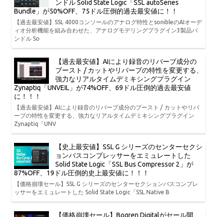
ンドル Solid State Logic「SSL autoSeries
Bundle」が50%OFF、75ドル圧倒的過去最安値に！！
【過去最安値】SSL 4000コンソールのアナログ特性とsonibleのAIオーデ
ィオ分析機能を組み合わせた、アナログモデリングプラグイン3製品バ
ンドル So
【過去最安値】AIにより録音のリバーブ成分の
ブースト / カットやリバーブの特性を変更する、
強力なリアルタイムデミキシングプラグイン
Zynaptiq「UNVEIL」が74%OFF、69ドル圧倒的過去最安値
に！！！
【過去最安値】AIにより録音のリバーブ成分のブースト / カットやリバ
ーブの特性を変更する、強力なリアルタイムデミキシングプラグイン
Zynaptiq「UNV
【史上最安値】SSL G シリーズのセンターセクシ
ョンバスコンプレッサーをエミュレートした
Solid State Logic「SSL Bus Compressor 2」が
87%OFF、19ドル圧倒的史上最安値に！！！
【価格崩壊セール】SSL G シリーズのセンターセクションバスコンプレ
ッサーをエミュレートした Solid State Logic「SSL Native B
【価格崩壊セール】Bogren Digitalがセール開