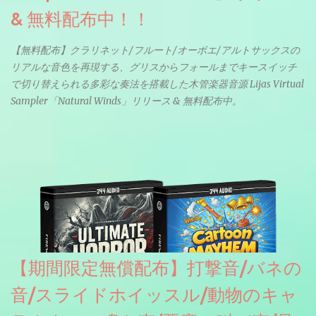
& 無料配布中！！
【無料配布】クラリネット/フルート/オーボエ/アルトサックスの
リアルな音色を再現する、グリスからフォールまでキースイッチ
で切り替えられる多彩な奏法を搭載した木管楽器音源 Lijas Virtual
Sampler「Natural Winds」リリース & 無料配布中。
【期間限定無償配布】打撃音/バネの
音/スライドホイッスル/動物のキャ