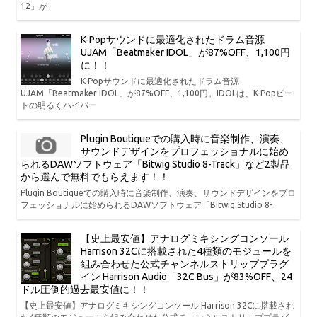
12」が
K-Popサウンドに最適化されたドラム音源
UJAM「Beatmaker IDOL」が87%OFF、1,100円
に！！
K-Popサウンドに最適化されたドラム音源
UJAM「Beatmaker IDOL」が87%OFF、1,100円。IDOLは、K-Popビー
トの明るくハイパー
Plugin Boutiqueでの購入時に音楽制作、演奏、
サウンドデザインをプロフェッショナルに始め
られるDAWソフトウェア「Bitwig Studio 8-Track」など2製品
から選んで無料でもらえます！！
Plugin Boutiqueでの購入時に音楽制作、演奏、サウンドデザインをプロ
フェッショナルに始められるDAWソフトウェア「Bitwig Studio 8-
【史上最安値】アナログミキシングコンソール
Harrison 32Cに搭載された4種類のモジュールを
組み合わせた公式チャンネルストリッププラグ
イン Harrison Audio「32C Bus」が83%OFF、24
ドル圧倒的過去最安値に！！
【史上最安値】アナログミキシングコンソール Harrison 32Cに搭載され