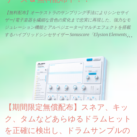
【無料配布】オーケストラのサンプリング手法によりシンセサイ
ザー/電子楽器を繊細な音色の変化まで忠実に再現した、強力なモ
ジュレーション機能とアルペジエーター/マルチエフェクトを搭載
するハイブリッドシンセサイザー Sonuscore「Elysion Elements」
リリース & 無料配布中。Elysion 2からライブラリを抜粋した製品
です。パフォーマンス機能とエディット機能以外全ての機能が使
えるようになっています。総容量も7GBを超えます。複数の設定に
より音色が作りこまれているため、あらかじめアルペジオがプロ
グラムされているプリセットも多いですが、アルペジオを切るこ
とももちろんできます。 ほとんどのシンセライブラリは、音を一
度サンプリングしてベロシティで音量を調整します。 しかし、
ELYSIONは違います。ビンテージシンセを含む様々な音源から、
複数のベロシティレイヤーにわたって録音し、各レイヤーを整形
【期間限定無償配布】スネア、キッ
することで、弱く演奏した場合と強く演奏した場合で、全く異な
る音色が得られます。単に音量を変えただけの同じ音ではありま
ク、タムなどあらゆるドラムヒット
せん。
を正確に検出し、ドラムサンプルの