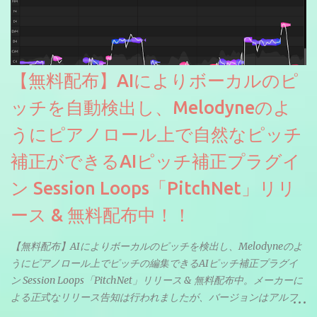
【無料配布】AIによりボーカルのピ
ッチを自動検出し、Melodyneのよ
うにピアノロール上で自然なピッチ
補正ができるAIピッチ補正プラグイ
ン Session Loops「PitchNet」リリ
ース & 無料配布中！！
【無料配布】AIによりボーカルのピッチを検出し、Melodyneのよ
うにピアノロール上でピッチの編集できるAIピッチ補正プラグイ
ン Session Loops「PitchNet」リリース & 無料配布中。メーカーに
よる正式なリリース告知は行われましたが、バージョンはアルフ
ァと記載されているようなので今後アップデートで細かいバグな