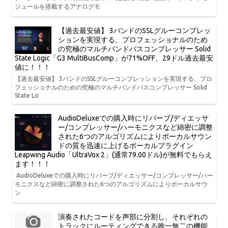
ジュールを搭載するアナログモ
【過去最安値】 3バンドのSSLグルーコンプレッ
ションを実現する、プロフェッショナルのため
の究極のマルチバンドバスコンプレッサー Solid
State Logic「G3 MultiBusComp」が71%OFF、29ドル過去最安
値に！！！
【過去最安値】 3バンドのSSLグルーコンプレッションを実現する、プロ
フェッショナルのための究極のマルチバンドバスコンプレッサー Solid
State Lo
AudioDeluxeでの購入時にリバーブ/ディエッサ
ー/コンプレッサー/ハーモニクスなど綿密に調整
された6つのアルゴリズムによりボーカルサウン
ドの質を迅速に上げるボーカルプラグイン
Leapwing Audio「UltraVox 2」(通常79.00ドル)が無料でもらえ
ます！！！
AudioDeluxeでの購入時にリバーブ/ディエッサー/コンプレッサー/ハー
モニクスなど綿密に調整された6つのアルゴリズムによりボーカルサウ
ン
演奏されたコードを声部に分割し、それぞれの
トラックにルーティングできる唯一無二の機能