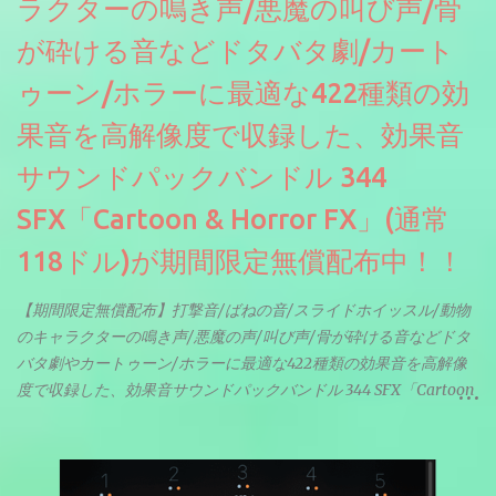
ラクターの鳴き声/悪魔の叫び声/骨
が砕ける音などドタバタ劇/カート
ゥーン/ホラーに最適な422種類の効
果音を高解像度で収録した、効果音
サウンドパックバンドル 344
SFX「Cartoon & Horror FX」(通常
118ドル)が期間限定無償配布中！！
【期間限定無償配布】打撃音/ばねの音/スライドホイッスル/動物
のキャラクターの鳴き声/悪魔の声/叫び声/骨が砕ける音などドタ
バタ劇やカートゥーン/ホラーに最適な422種類の効果音を高解像
度で収録した、効果音サウンドパックバンドル 344 SFX「Cartoon
& Horror FX」(通常118ドル)が期間限定無償配布中。サンプリン
グレート等もしっかりと業界水準を満たしております。