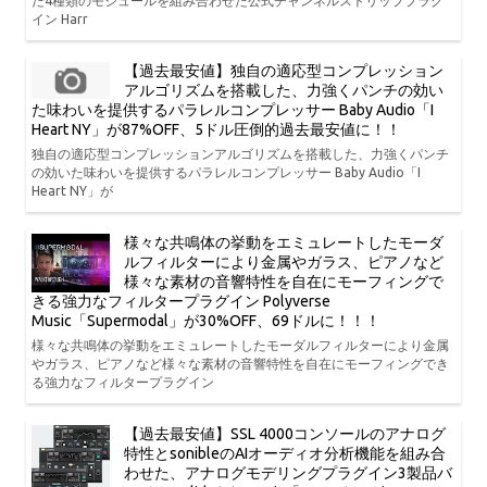
た4種類のモジュールを組み合わせた公式チャンネルストリッププラグ
イン Harr
【過去最安値】独自の適応型コンプレッション
アルゴリズムを搭載した、力強くパンチの効い
た味わいを提供するパラレルコンプレッサー Baby Audio「I
Heart NY」が87%OFF、5ドル圧倒的過去最安値に！！
独自の適応型コンプレッションアルゴリズムを搭載した、力強くパンチ
の効いた味わいを提供するパラレルコンプレッサー Baby Audio「I
Heart NY」が
様々な共鳴体の挙動をエミュレートしたモーダ
ルフィルターにより金属やガラス、ピアノなど
様々な素材の音響特性を自在にモーフィングで
きる強力なフィルタープラグイン Polyverse
Music「Supermodal」が30%OFF、69ドルに！！！
様々な共鳴体の挙動をエミュレートしたモーダルフィルターにより金属
やガラス、ピアノなど様々な素材の音響特性を自在にモーフィングでき
る強力なフィルタープラグイン
【過去最安値】SSL 4000コンソールのアナログ
特性とsonibleのAIオーディオ分析機能を組み合
わせた、アナログモデリングプラグイン3製品バ