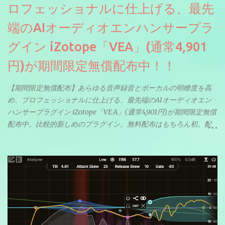
ロフェッショナルに仕上げる、最先
端のAIオーディオエンハンサープラ
グイン iZotope「VEA」(通常4,901
円)が期間限定無償配布中！！
【期間限定無償配布】あらゆる音声録音とボーカルの明瞭度を高
め、プロフェッショナルに仕上げる、最先端のAIオーディオエン
ハンサープラグイン iZotope「VEA」(通常4,901円)が期間限定無償
配布中。比較的新しめのプラグイン。無料配布はもちろん初。配
信やナレーションにもぴったり。ボーカルミックスやVTuberさん
にも。