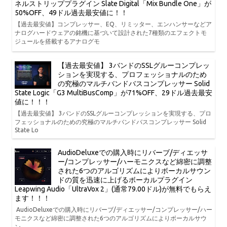
ネルストリッププラグイン Slate Digital「Mix Bundle One」が
50%OFF、49ドル過去最安値に！！
【過去最安値】コンプレッサー、EQ、リミッター、エンハンサーなどア
ナログハードウェアの銘機に基づいて設計された7種類のエフェクトモ
ジュールを搭載するアナログモ
【過去最安値】 3バンドのSSLグルーコンプレッ
ションを実現する、プロフェッショナルのため
の究極のマルチバンドバスコンプレッサー Solid
State Logic「G3 MultiBusComp」が71%OFF、29ドル過去最安
値に！！！
【過去最安値】 3バンドのSSLグルーコンプレッションを実現する、プロ
フェッショナルのための究極のマルチバンドバスコンプレッサー Solid
State Lo
AudioDeluxeでの購入時にリバーブ/ディエッサ
ー/コンプレッサー/ハーモニクスなど綿密に調整
された6つのアルゴリズムによりボーカルサウン
ドの質を迅速に上げるボーカルプラグイン
Leapwing Audio「UltraVox 2」(通常79.00ドル)が無料でもらえ
ます！！！
AudioDeluxeでの購入時にリバーブ/ディエッサー/コンプレッサー/ハー
モニクスなど綿密に調整された6つのアルゴリズムによりボーカルサウ
ン