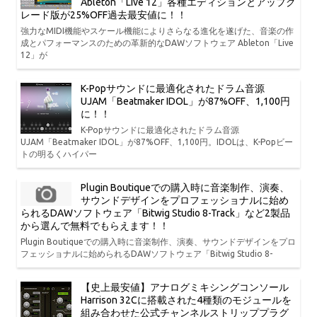
Ableton「Live 12」各種エディションとアップグ
レード版が25%OFF過去最安値に！！
強力なMIDI機能やスケール機能によりさらなる進化を遂げた、音楽の作
成とパフォーマンスのための革新的なDAWソフトウェア Ableton「Live
12」が
K-Popサウンドに最適化されたドラム音源
UJAM「Beatmaker IDOL」が87%OFF、1,100円
に！！
K-Popサウンドに最適化されたドラム音源
UJAM「Beatmaker IDOL」が87%OFF、1,100円。IDOLは、K-Popビー
トの明るくハイパー
Plugin Boutiqueでの購入時に音楽制作、演奏、
サウンドデザインをプロフェッショナルに始め
られるDAWソフトウェア「Bitwig Studio 8-Track」など2製品
から選んで無料でもらえます！！
Plugin Boutiqueでの購入時に音楽制作、演奏、サウンドデザインをプロ
フェッショナルに始められるDAWソフトウェア「Bitwig Studio 8-
【史上最安値】アナログミキシングコンソール
Harrison 32Cに搭載された4種類のモジュールを
組み合わせた公式チャンネルストリッププラグ