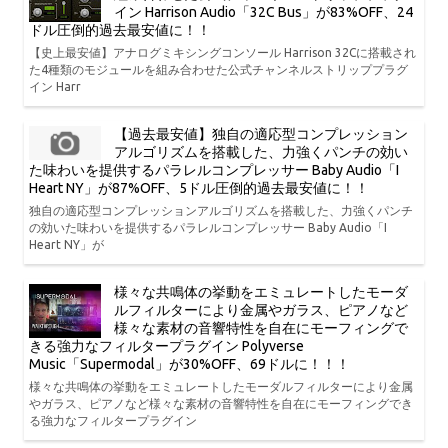
イン Harrison Audio「32C Bus」が83%OFF、24
ドル圧倒的過去最安値に！！
【史上最安値】アナログミキシングコンソール Harrison 32Cに搭載され
た4種類のモジュールを組み合わせた公式チャンネルストリッププラグ
イン Harr
【過去最安値】独自の適応型コンプレッション
アルゴリズムを搭載した、力強くパンチの効い
た味わいを提供するパラレルコンプレッサー Baby Audio「I
Heart NY」が87%OFF、5ドル圧倒的過去最安値に！！
独自の適応型コンプレッションアルゴリズムを搭載した、力強くパンチ
の効いた味わいを提供するパラレルコンプレッサー Baby Audio「I
Heart NY」が
様々な共鳴体の挙動をエミュレートしたモーダ
ルフィルターにより金属やガラス、ピアノなど
様々な素材の音響特性を自在にモーフィングで
きる強力なフィルタープラグイン Polyverse
Music「Supermodal」が30%OFF、69ドルに！！！
様々な共鳴体の挙動をエミュレートしたモーダルフィルターにより金属
やガラス、ピアノなど様々な素材の音響特性を自在にモーフィングでき
る強力なフィルタープラグイン