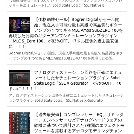
【価格崩壊セール】SSL G シリーズのセンターセクションバスコンプレ
ッサーをエミュレートした Solid State Logic「SSL Native B
【価格崩壊セール】Bogren Digitalがセール開
始、現在入手可能な最も高級で高品質なギター
アンプの 1 つであるMLC Amps SUBZERO 100を
再現した公認のギターアンプシミュレーションプラグイン
「MLC S_Zero 100」が82%OFF、17ドル圧倒的過去最安値
に！！！
Bogren Digitalがセール開始、現在入手可能な最も高級で高品質なギタ
ー アンプの 1 つであるMLC Amps SUBZERO 100を再現した公認
アナログディストーション回路を正確にエミュ
レートしたサチュレーションプラグイン Solid
State Logic「SSL X-Saturator」が79%OFF、10
ドルに！！！！！
アナログディストーション回路を正確にエミュレートしたサチュレーシ
ョンプラグイン Solid State Logic「SSL Native X-Saturato
【過去最安値】コンプレッサー、EQ、リミッタ
ー、エンハンサーなどアナログハードウェアの
銘機に基づいて設計された7種類のエフェクトモ
ジュールを搭載するアナログモデリングチャン