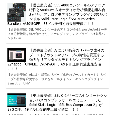
【過去最安値】SSL 4000コンソールのアナログ
特性とsonibleのAIオーディオ分析機能を組み合
わせた、アナログモデリングプラグイン3製品バ
ンドル Solid State Logic「SSL autoSeries
Bundle」が50%OFF、75ドル圧倒的過去最安値に！！
【過去最安値】SSL 4000コンソールのアナログ特性とsonibleのAIオーデ
ィオ分析機能を組み合わせた、アナログモデリングプラグイン3製品バ
ンドル So
【過去最安値】AIにより録音のリバーブ成分の
ブースト / カットやリバーブの特性を変更する、
強力なリアルタイムデミキシングプラグイン
Zynaptiq「UNVEIL」が74%OFF、69ドル圧倒的過去最安値
に！！！
【過去最安値】AIにより録音のリバーブ成分のブースト / カットやリバ
ーブの特性を変更する、強力なリアルタイムデミキシングプラグイン
Zynaptiq「UNV
【史上最安値】SSL G シリーズのセンターセクシ
ョンバスコンプレッサーをエミュレートした
Solid State Logic「SSL Bus Compressor 2」が
87%OFF、19ドル圧倒的史上最安値に！！！