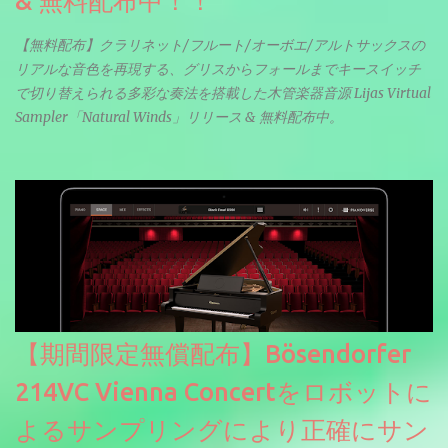
& 無料配布中！！
【無料配布】クラリネット/フルート/オーボエ/アルトサックスの
リアルな音色を再現する、グリスからフォールまでキースイッチ
で切り替えられる多彩な奏法を搭載した木管楽器音源 Lijas Virtual
Sampler「Natural Winds」リリース & 無料配布中。
【期間限定無償配布】Bösendorfer
214VC Vienna Concertをロボットに
よるサンプリングにより正確にサン