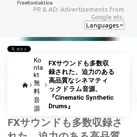
FreeKontaktina
スキップしてメイン コンテンツに移動
PR & AD: Advertisements from
Google etc.
Ko
FXサウンドも多数収
nta
録された、迫力のある
kt
高品質なシネマティ
無
ックドラム音源、
料
『Cinematic Synthetic
音
Drums』
源
FXサウンドも多数収録さ
れた、迫力のある高品質