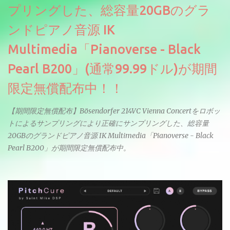
プリングした、総容量20GBのグラ
ンドピアノ音源 IK
Multimedia「Pianoverse - Black
Pearl B200」(通常99.99ドル)が期間
限定無償配布中！！
【期間限定無償配布】Bösendorfer 214VC Vienna Concertをロボッ
トによるサンプリングにより正確にサンプリングした、総容量
20GBのグランドピアノ音源 IK Multimedia「Pianoverse - Black
Pearl B200」が期間限定無償配布中。