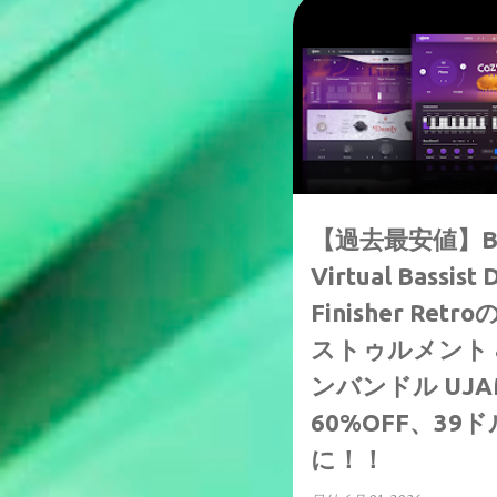
↑80%OFF
7/1まで
【過去最安値】Beat
Virtual Bassist 
Finisher R
ストゥルメント 
ンバンドル UJAM
60%OFF、3
に！！