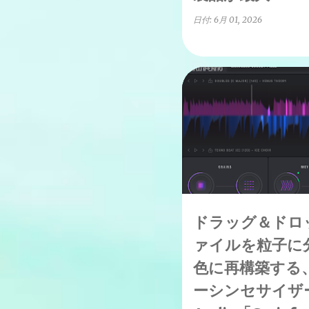
日付:
6月 01, 2026
↑1-50%OFF
7/1まで
ドラッグ＆ドロ
ァイルを粒子に
色に再構築する
ーシンセサイザー 