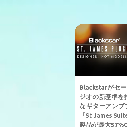
↑50%OFF
7/1まで
Blackstar
ジオの新基準を
なギターアンプ
「St James S
製品が最大57%