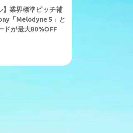
ル】業界標準ピッチ補
ny「Melodyne 5」と
ドが最大80%OFF