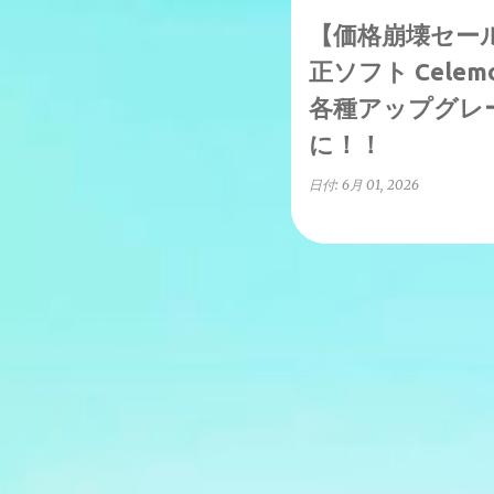
【価格崩壊セー
正ソフト Celemo
各種アップグレー
に！！
日付:
6月 01, 2026