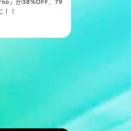
ferno」が38%OFF、79
に！！