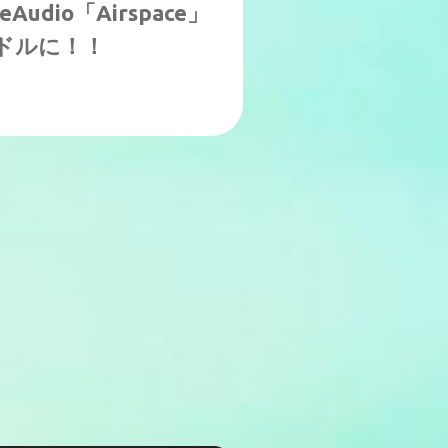
udio「Airspace」
5ドルに！！