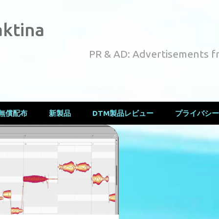
スキップしてメイン コンテンツに移動
ktina
PR & AD: Advertisements f
無償配布
新製品
DTM製品レビュー
プライバシー