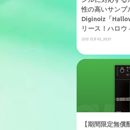
性の高いサンプ
Diginoiz「Hall
リース！ハロウ
定無償配布中！
日付:
11月 01, 2025
ブラックフライデーセール20
【期間限定無償配