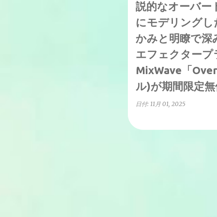
説的なオーバー
にモデリングし
かみと明瞭で深
エフェクタープ
MixWave「Over
ル)が期間限定
日付:
11月 01, 2025