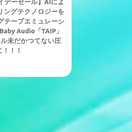
イデーセール】AIによ
リングテクノロジーを
グテープエミュレーシ
by Audio「TAIP」
9ドル未だかつてない圧
に！！！