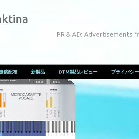
スキップしてメイン コンテンツに移動
ktina
PR & AD: Advertisements f
無償配布
新製品
DTM製品レビュー
プライバシー