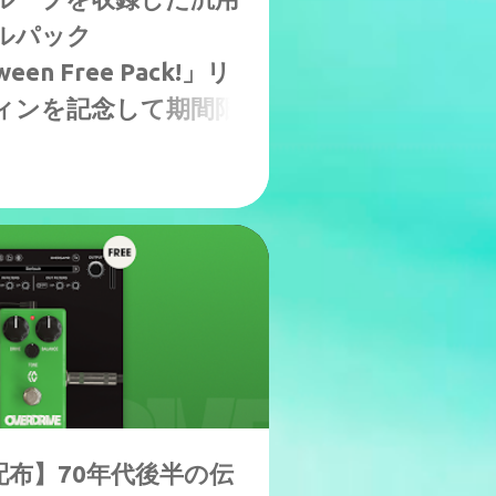
ルパック
oween Free Pack!」リ
ィンを記念して期間限
！
25
期間限定無償配布
布】70年代後半の伝