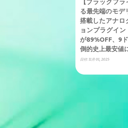
【ブラックフラ
る最先端のモデ
搭載したアナロ
ョンプラグイン Ba
が89%OFF、
倒的史上最安値
日付:
11月 01, 2025