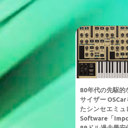
↑1-50%OFF
9/1(日)まで
80年代の先駆
サイザー OSC
たシンセエミュレー
Software「Im
89ドル過去最安