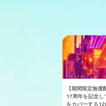
期間限定無償配布
【期間限定無償配布】
17周年を記念し
をカバーする128のDi