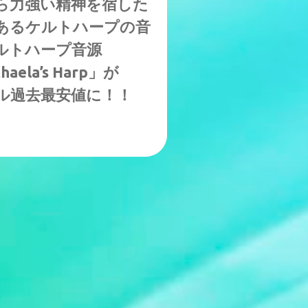
ら力強い精神を宿した
あるケルトハープの音
ルトハープ音源
haela’s Harp」が
7ドル過去最安値に！！