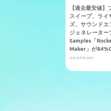
【過去最安値】
スイープ、ライ
ズ、サウンドエ
ジェネレータープ
Samples「Rocke
Maker」が84
日付:
8月 19, 2024