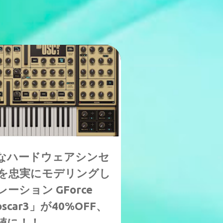
新製品
的なハードウェアシンセ
arを忠実にモデリングし
ション GForce
poscar3」が40%OFF、
値に！！