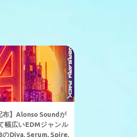
Alonso Soundが
て幅広いEDMジャンル
va, Serum, Spire,