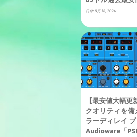
日付:
8月 18, 2024
↑1-50%OFF
【最安値大幅更
クオリティを備
ラーディレイ プ
Audioware「P