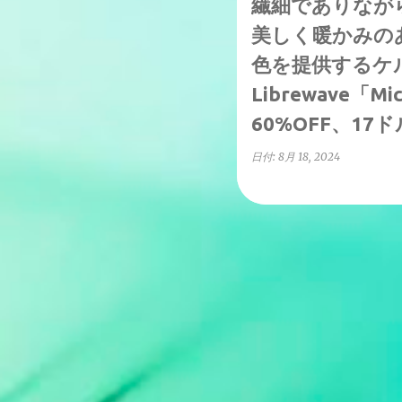
繊細でありなが
美しく暖かみの
色を提供するケ
Librewave「Mic
60%OFF、1
日付:
8月 18, 2024