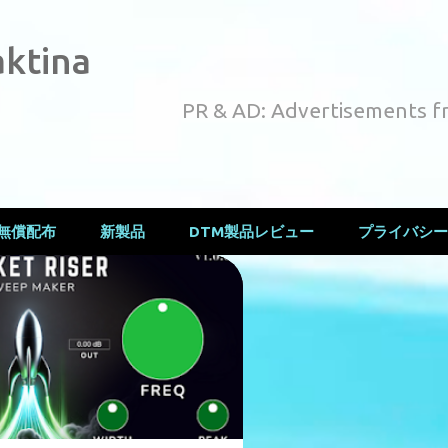
スキップしてメイン コンテンツに移動
ktina
PR & AD: Advertisements f
無償配布
新製品
DTM製品レビュー
プライバシー