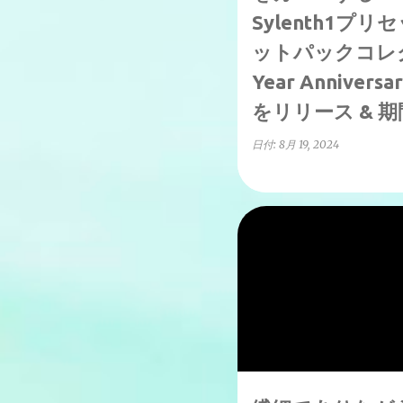
Sylenth1プ
ットパックコレクシ
Year Anniver
をリリース & 
日付:
8月 19, 2024
↑70%OFF
9/1(日)まで