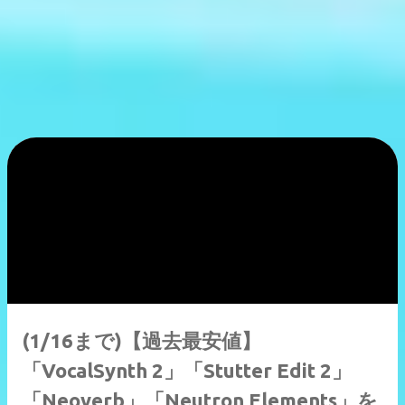
(1/16まで)【過去最安値】
「VocalSynth 2」「Stutter Edit 2」
「Neoverb」「Neutron Elements」を