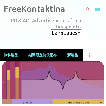
スキップしてメイン コンテンツに移動
FreeKontaktina
PR & AD: Advertisements from
Google etc.
無料製品
期間限定無償配布
新製品
投
稿