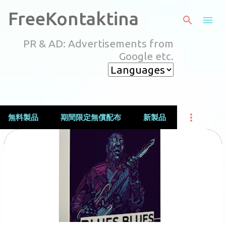
スキップしてメイン コンテンツに移動
FreeKontaktina
PR & AD: Advertisements from
Google etc.
無料製品
期間限定無償配布
新製品
投
稿