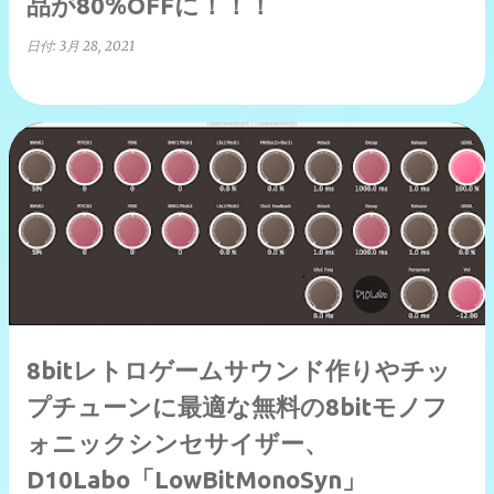
品が80%OFFに！！！
日付:
3月 28, 2021
8bitレトロゲームサウンド作りやチッ
プチューンに最適な無料の8bitモノフ
ォニックシンセサイザー、
D10Labo「LowBitMonoSyn」